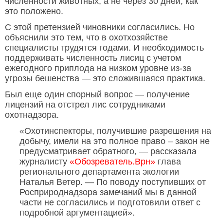
численности животных, а не через 30 дней, как
это положено.
С этой претензией чиновники согласились. Но
объяснили это тем, что в охотхозяйстве
специалисты трудятся годами. И необходимость
поддерживать численность лисиц с учетом
ежегодного приплода на низком уровне из-за
угрозы бешенства — это сложившаяся практика.
Был еще один спорный вопрос — получение
лицензий на отстрел лис сотрудниками
охотнадзора.
«Охотинспекторы, получившие разрешения на
добычу, имели на это полное право – закон не
предусматривает обратного, — рассказала
журналисту
«Обозреватель.Врн»
глава
регионального департамента экологии
Наталья Ветер. — По поводу поступивших от
Росприроднадзора замечаний мы в данной
части не согласились и подготовили ответ с
подробной аргументацией».