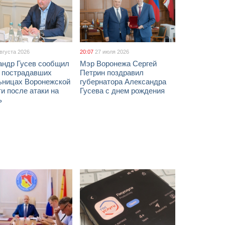
августа 2026
20:07
27 июля 2026
андр Гусев сообщил
Мэр Воронежа Сергей
х пострадавших
Петрин поздравил
ьницах Воронежской
губернатора Александра
и после атаки на
Гусева с днем рождения
ь