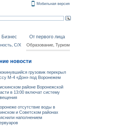
Мобильная версия
Бизнес
От первого лица
ость, С/Х
Образование, Туризм
ние новости
окинувшийся грузовик перекрыл
ссу М-4 «Дон» под Воронежем
искинском районе Воронежской
асти в 13:00 включат систему
овещения
оронеже отсутствие воды в
инском и Советском районах
яснили наполнением
ервуаров