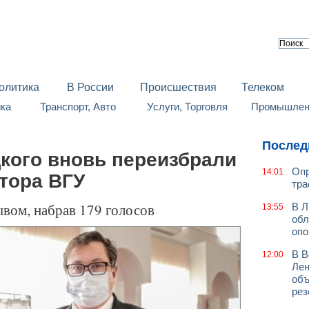
олитика
В России
Происшествия
Телеком
йка
Транспорт, Авто
Услуги, Торговля
Промышленн
Послед
кого вновь переизбрали
Опр
14:01
тора ВГУ
тра
вом, набрав 179 голосов
В Л
13:55
обл
оп
В В
12:00
Лен
объ
рез