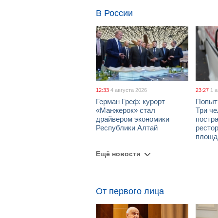
В России
12:33
4 августа 2026
23:27
1 
Герман Греф: курорт
Попыт
«Манжерок» стал
Три че
драйвером экономики
постра
Республики Алтай
рестор
площа
Ещё новости
От первого лица