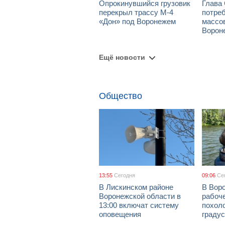
Опрокинувшийся грузовик
Глава
перекрыл трассу М-4
потре
«Дон» под Воронежем
массов
Ворон
Ещё новости
Общество
13:55
Сегодня
09:06
Се
В Лискинском районе
В Воро
Воронежской области в
рабоч
13:00 включат систему
похол
оповещения
граду