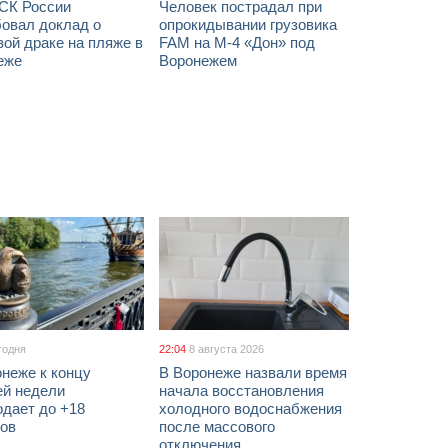
 СК России
Человек пострадал при
бовал доклад о
опрокидывании грузовика
ой драке на пляже в
FAM на М-4 «Дон» под
еже
Воронежем
годня
22:04
8 августа 2026
неже к концу
В Воронеже назвали время
ей недели
начала восстановления
одает до +18
холодного водоснабжения
сов
после массового
отключения