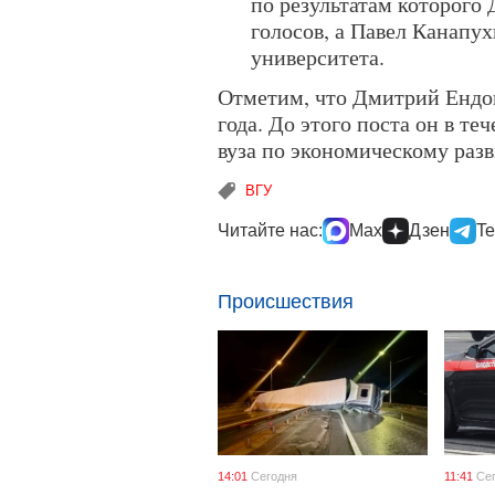
по результатам которого
голосов, а Павел Канапу
университета.
Отметим, что Дмитрий Ендов
года. До этого поста он в т
вуза по экономическому раз
ВГУ
Читайте нас:
Max
Дзен
Te
Происшествия
14:01
Сегодня
11:41
Се