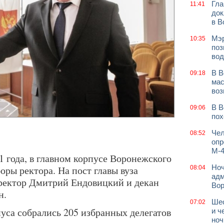
Гла
11:41
док
в В
Мэр
10:35
поз
вод
В В
09:18
мас
воз
В В
09:06
пох
Чел
08:52
опр
М-4
1 года, в главном корпусе Воронежского
Ноч
ры ректора. На пост главы вуза
08:04
адм
ректор Дмитрий Ендовицкий и декан
Во
н.
Шес
07:02
пуса собрались 205 избранных делегатов
и ч
ноч