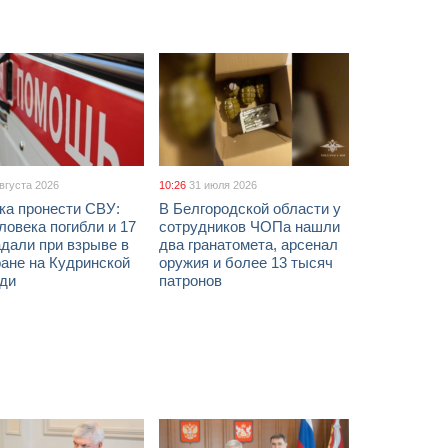
августа 2026
10:26
31 июля 2026
ка пронести СВУ:
В Белгородской области у
ловека погибли и 17
сотрудников ЧОПа нашли
дали при взрыве в
два гранатомета, арсенал
ане на Кудринской
оружия и более 13 тысяч
ди
патронов