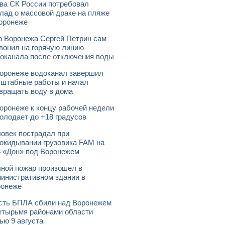
ва СК России потребовал
лад о массовой драке на пляже
оронеже
 Воронежа Сергей Петрин сам
вонил на горячую линию
оканала после отключения воды
оронеже водоканал завершил
штабные работы и начал
вращать воду в дома
оронеже к концу рабочей недели
олодает до +18 градусов
овек пострадал при
окидывании грузовика FAM на
 «Дон» под Воронежем
ной пожар произошел в
инистративном здании в
ронеже
ть БПЛА сбили над Воронежем
етырьмя районами области
ью 9 августа