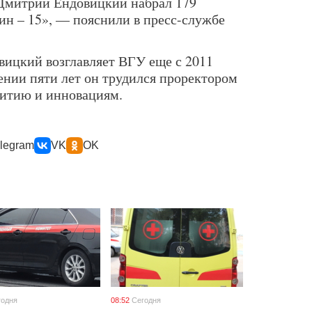
 Дмитрий Ендовицкий набрал 179
хин – 15», — пояснили в пресс-службе
ицкий возглавляет ВГУ еще с 2011
ечении пяти лет он трудился проректором
витию и инновациям.
legram
VK
OK
годня
08:52
Сегодня