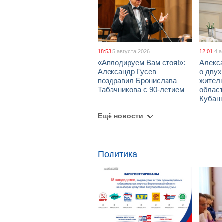
18:53
5 августа 2026
12:01
4 
«Аплодируем Вам стоя!»:
Алекс
Александр Гусев
о дву
поздравил Бронислава
жител
Табачникова с 90-летием
област
Кубан
Ещё новости
Политика