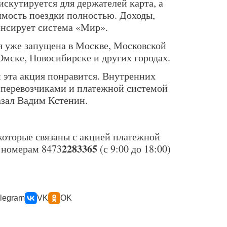
скутируется для держателей карта, а
имость поездки полностью. Доходы,
енсирует система «Мир».
я уже запущена в Москве, Московской
Омске, Новосибирске и других городах.
 эта акция понравится. Внутренних
 перевозчиками и платежной системой
азал Вадим Кстенин.
которые связаны с акцией платежной
2283365
 номерам 8473
(с 9:00 до 18:00)
legram
VK
OK