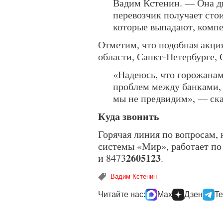
Вадим Кстенин. — Она ди
перевозчик получает сто
которые выпадают, комп
Отметим, что подобная акци
области, Санкт-Петербурге, 
«Надеюсь, что горожанам
проблем между банками,
мы не предвидим», — ск
Куда звонить
Горячая линия по вопросам, 
системы «Мир», работает по
2605123
и 8473
.
Вадим Кстенин
Читайте нас:
Max
Дзен
Te