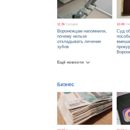
11:36
Сегодня
10:48
Се
Воронежцам напомнили,
Суд о
почему нельзя
пособ
откладывать лечение
вмеша
зубов
проку
Ворон
Ещё новости
Бизнес