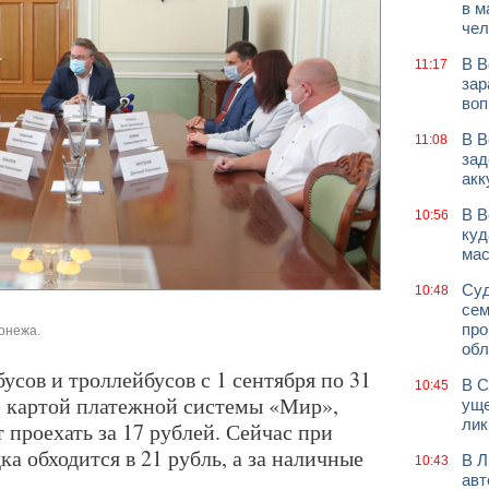
в м
чел
В В
11:17
зар
воп
В В
11:08
зад
акк
В В
10:56
куд
мас
Суд
10:48
сем
про
онежа.
обл
сов и троллейбусов с 1 сентября по 31
В С
10:45
те картой платежной системы «Мир»,
уще
лик
 проехать за 17 рублей. Сейчас при
ка обходится в 21 рубль, а за наличные
В Л
10:43
авт