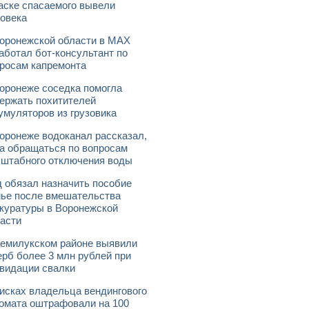
аске спасаемого вывели
овека
оронежской области в МАХ
аботал бот-консультант по
росам капремонта
оронеже соседка помогла
ержать похитителей
умуляторов из грузовика
оронеже водоканал рассказал,
а обращаться по вопросам
штабного отключения воды
 обязал назначить пособие
ье после вмешательства
куратуры в Воронежской
асти
емилукском районе выявили
рб более 3 млн рублей при
видации свалки
исках владельца вендингового
омата оштрафовали на 100