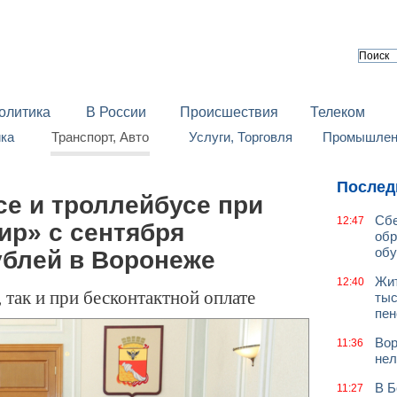
олитика
В России
Происшествия
Телеком
йка
Транспорт, Авто
Услуги, Торговля
Промышленн
Послед
се и троллейбусе при
Сбе
12:47
ир» с сентября
обр
обу
ублей в Воронеже
Жит
12:40
 так и при бесконтактной оплате
тыс
пен
Вор
11:36
нел
В Б
11:27