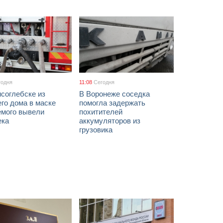
годня
11:08
Сегодня
соглебске из
В Воронеже соседка
го дома в маске
помогла задержать
емого вывели
похитителей
ека
аккумуляторов из
грузовика