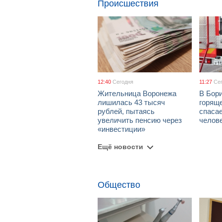
Происшествия
12:40
Сегодня
11:27
Се
Жительница Воронежа
В Бори
лишилась 43 тысяч
горяще
рублей, пытаясь
спаса
увеличить пенсию через
челов
«инвестиции»
Ещё новости
Общество