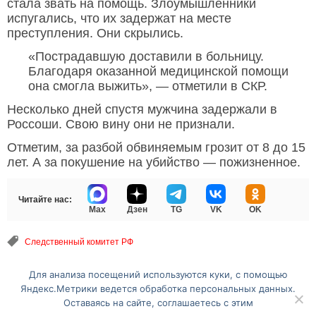
стала звать на помощь. Злоумышленники
испугались, что их задержат на месте
преступления. Они скрылись.
«Пострадавшую доставили в больницу.
Благодаря оказанной медицинской помощи
она смогла выжить», — отметили в СКР.
Несколько дней спустя мужчина задержали в
Россоши. Свою вину они не признали.
Отметим, за разбой обвиняемым грозит от 8 до 15
лет. А за покушение на убийство — пожизненное.
Читайте нас:
Max
Дзен
TG
VK
OK
Следственный комитет РФ
Для анализа посещений используются куки, с помощью
Перейти на полную версию сайта
Яндекс.Метрики ведется обработка персональных данных.
Оставаясь на сайте, соглашаетесь с этим