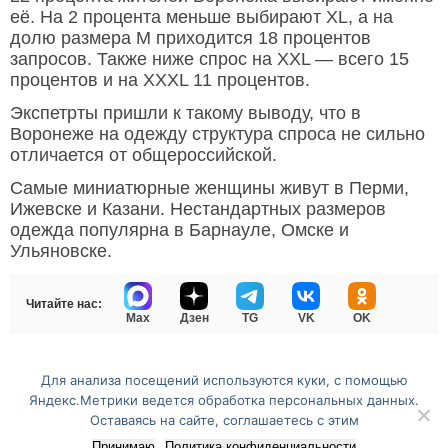
её. На 2 процента меньше выбирают XL, а на
долю размера M приходится 18 процентов
запросов. Также ниже спрос на XXL — всего 15
процентов и на XXXL 11 процентов.
Экспетрты пришли к такому выводу, что в
Воронеже на одежду структура спроса не сильно
отличается от общероссийской.
Самые миниатюрные женщины живут в Перми,
Ижевске и Казани. Нестандартных размеров
одежда популярна в Барнауле, Омске и
Ульяновске.
Читайте нас:
Max
Дзен
TG
VK
OK
Для анализа посещений используются куки, с помощью
Перейти на полную версию сайта
Яндекс.Метрики ведется обработка персональных данных.
Оставаясь на сайте, соглашаетесь с этим
Принимаю
Политика конфиденциальности