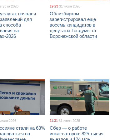
августа 2026
19:23
31 июля 2026
услугах начался
Облизбирком
 заявлений для
зарегистрировал еще
а способа
восемь кандидатов в
вания на
депутаты Госдумы от
ах-2026
Воронежской области
 июля 2026
11:31
31 июля 2026
ссияне стали на 63%
Сбер — о работе
жаловаться на
инкассаторов: 825 тысяч
финансовые
выездов и 124 млн