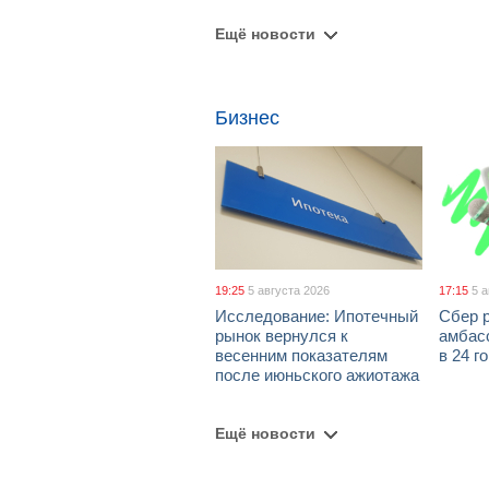
Ещё новости
Бизнес
19:25
5 августа 2026
17:15
5 
Исследование: Ипотечный
Сбер 
рынок вернулся к
амбасс
весенним показателям
в 24 г
после июньского ажиотажа
Ещё новости