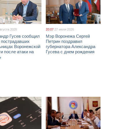
августа 2026
20:07
27 июля 2026
андр Гусев сообщил
Мэр Воронежа Сергей
х пострадавших
Петрин поздравил
ьницах Воронежской
губернатора Александра
и после атаки на
Гусева с днем рождения
ь