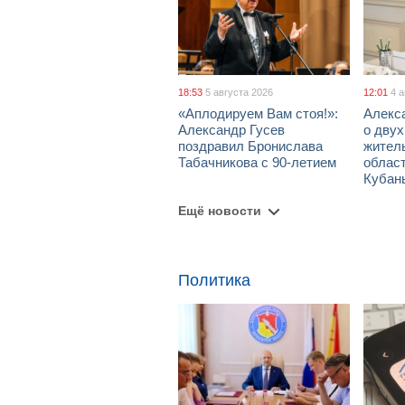
18:53
5 августа 2026
12:01
4 
«Аплодируем Вам стоя!»:
Алекс
Александр Гусев
о дву
поздравил Бронислава
жител
Табачникова с 90-летием
област
Кубан
Ещё новости
Политика