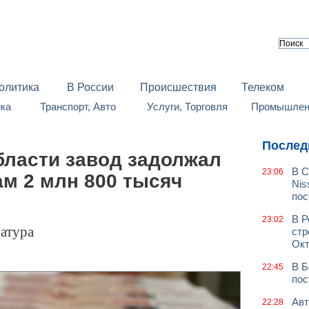
олитика
В России
Происшествия
Телеком
йка
Транспорт, Авто
Услуги, Торговля
Промышленн
Послед
бласти завод задолжал
В С
23:06
м 2 млн 800 тысяч
Nis
пос
В Р
23:02
атура
стр
Окт
В Б
22:45
пос
Авт
22:28