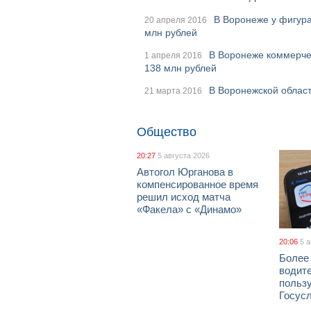
В Воронеже у фигур
20 апреля 2016
млн рублей
В Воронеже коммерче
1 апреля 2016
138 млн рублей
В Воронежской област
21 марта 2016
Общество
20:27
5 августа 2026
Автогол Юрганова в
компенсированное время
решил исход матча
«Факела» с «Динамо»
20:06
5 
Более
водит
польз
Госус