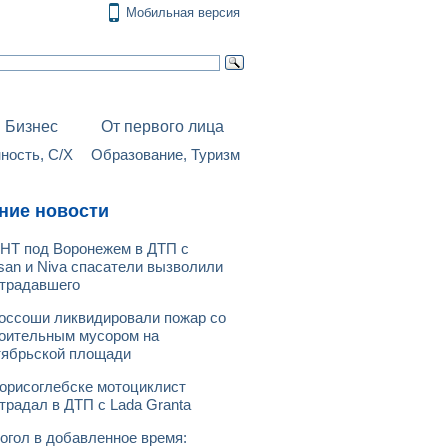
Мобильная версия
Бизнес
От первого лица
ость, С/Х
Образование, Туризм
ние новости
НТ под Воронежем в ДТП с
san и Niva спасатели вызволили
традавшего
оссоши ликвидировали пожар со
оительным мусором на
ябрьской площади
орисоглебске мотоциклист
традал в ДТП с Lada Granta
огол в добавленное время: