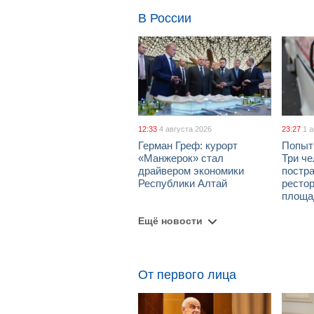
В России
12:33
4 августа 2026
23:27
1 
Герман Греф: курорт
Попыт
«Манжерок» стал
Три че
драйвером экономики
постра
Республики Алтай
рестор
площа
Ещё новости
От первого лица