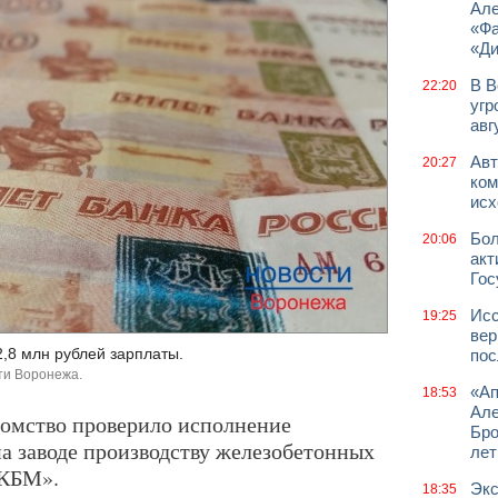
Але
«Фа
«Д
В В
22:20
угр
авг
Авт
20:27
ком
исх
Бол
20:06
акт
Гос
Исс
19:25
вер
,8 млн рублей зарплаты.
пос
ти Воронежа.
«Ап
18:53
Але
домство проверило исполнение
Бро
на заводе производству железобетонных
лет
«КБМ».
Экс
18:35