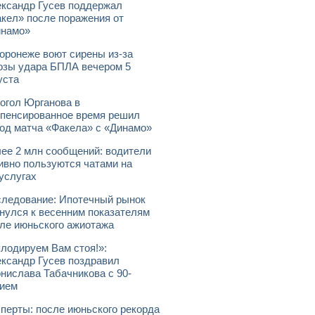
ксандр Гусев поддержал
кел» после поражения от
инамо»
оронеже воют сирены из-за
озы удара БПЛА вечером 5
уста
огол Юрганова в
пенсированное время решил
од матча «Факела» с «Динамо»
ее 2 млн сообщений: водители
ивно пользуются чатами на
услугах
ледование: Ипотечный рынок
нулся к весенним показателям
ле июньского ажиотажа
лодируем Вам стоя!»:
ксандр Гусев поздравил
нислава Табачникова с 90-
ием
перты: после июньского рекорда