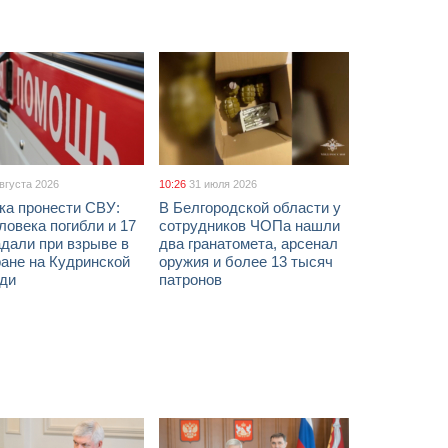
августа 2026
10:26
31 июля 2026
ка пронести СВУ:
В Белгородской области у
ловека погибли и 17
сотрудников ЧОПа нашли
дали при взрыве в
два гранатомета, арсенал
ане на Кудринской
оружия и более 13 тысяч
ди
патронов