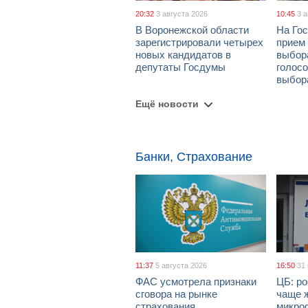
20:32
3 августа 2026
10:45
3 
В Воронежской области
На Гос
зарегистрировали четырех
прием
новых кандидатов в
выбор
депутаты Госдумы
голосо
выбор
Ещё новости
Банки, Страхование
11:37
5 августа 2026
16:50
31
ФАС усмотрела признаки
ЦБ: ро
сговора на рынке
чаще 
страхования
микро