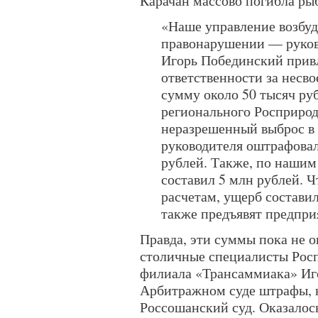
Карачан массово погибла ры
«Наше управление возбуд
правонарушении — руков
Игорь Побединский прив
ответственности за несв
сумму около 50 тысяч ру
регионального Росприрод
неразрешенный выброс в
руководителя оштрафовал
рублей. Также, по нашим
составил 5 млн рублей. Ч
расчетам, ущерб состави
также предъявят предпри
Правда, эти суммы пока не 
столичные специалисты Росп
филиала «Трансаммиака» Иг
Арбитражном суде штрафы, к
Россошанский суд. Оказалос