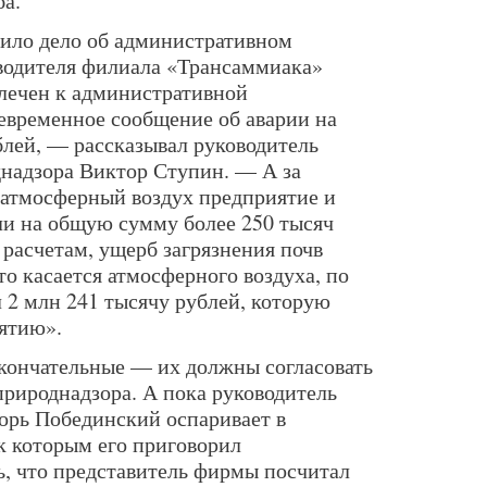
ба.
ило дело об административном
одителя филиала «Трансаммиака»
лечен к административной
оевременное сообщение об аварии на
блей, — рассказывал руководитель
надзора Виктор Ступин. — А за
 атмосферный воздух предприятие и
и на общую сумму более 250 тысяч
 расчетам, ущерб загрязнения почв
то касается атмосферного воздуха, по
л 2 млн 241 тысячу рублей, которую
ятию».
окончательные — их должны согласовать
рироднадзора. А пока руководитель
орь Побединский оспаривает в
 которым его приговорил
ь, что представитель фирмы посчитал