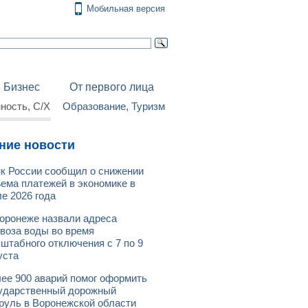
Мобильная версия
Бизнес
От первого лица
ость, С/Х
Образование, Туризм
ние новости
к России сообщил о снижении
ема платежей в экономике в
е 2026 года
оронеже назвали адреса
воза воды во время
штабного отключения с 7 по 9
уста
ее 900 аварий помог оформить
ударственный дорожный
руль в Воронежской области