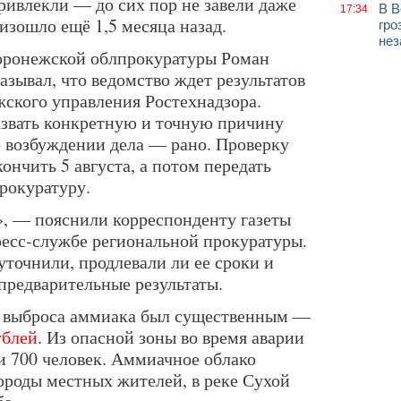
ривлекли — до сих пор не завели даже
В В
17:34
изошло ещё 1,5 месяца назад.
гро
нез
оронежской облпрокуратуры Роман
зывал, что ведомство ждет результатов
ского управления Ростехнадзора.
азвать конкретную и точную причину
о возбуждении дела — рано. Проверку
ончить 5 августа, а потом передать
рокуратуру.
, — пояснили корреспонденту газеты
есс-службе региональной прокуратуры.
уточнили, продлевали ли ее сроки и
 предварительные результаты.
т выброса аммиака был существенным —
ублей
. Из опасной зоны во время аварии
и 700 человек. Аммиачное облако
ороды местных жителей, в реке Сухой