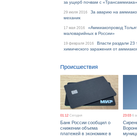
за ущерб почвам с «Трансаммиака
За аварию на аммиако
29 июля 2016
механик
«Аммиакопровод Тольят
17 мая 2016
маловарийных в России»
Власти раздали 23
19 февраля 2016
химического заражения от аммиако
Происшествия
01:12
Сегодня
23:03
6 
Банк России сообщил о
Сирен
снижении объема
Ворон
платежей в экономике в
муници