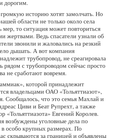
и дорогим.
 громкую историю хотят замолчать. Но
нашей области не только около села
ь мер, то ситуация может повториться
ми жертвами. Ведь спасатели узнали об
тели звонили и жаловались на резкий
жело дышать. А вот компания
надлежит трубопровод, не среагировала
ь рядом с трубопроводом сейчас просто
ва не сработают вовремя.
аммиак», которой принадлежит
тся владельцами ОАО «Тольяттиазот»,
я. Сообщалось, что это семья Махлай и
дреас Циви и Беат Рупрехт, а также
р «Тольяттиазота» Евгений Королев.
мя возбуждены уголовные дела по
в особо крупных размерах. По
ас скрываются за границей и объявлены