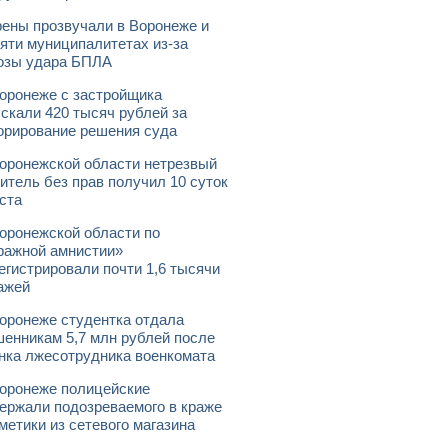
ены прозвучали в Воронеже и
яти муниципалитетах из-за
озы удара БПЛА
оронеже с застройщика
скали 420 тысяч рублей за
орирование решения суда
оронежской области нетрезвый
итель без прав получил 10 суток
ста
оронежской области по
ражной амнистии»
егистрировали почти 1,6 тысячи
ажей
оронеже студентка отдала
енникам 5,7 млн рублей после
нка лжесотрудника военкомата
оронеже полицейские
ержали подозреваемого в краже
метики из сетевого магазина