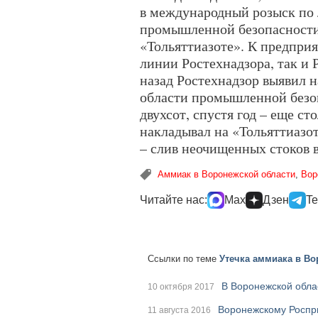
в международный розыск по
промышленной безопасности
«Тольяттиазоте». К предпри
линии Ростехнадзора, так и 
назад Ростехнадзор выявил 
области промышленной безоп
двухсот, спустя год – еще ст
накладывал на «Тольяттиазо
– слив неочищенных стоков 
Аммиак в Воронежской области
,
Вор
Читайте нас:
Max
Дзен
Te
Ссылки по теме
Утечка аммиака в Во
В Воронежской обла
10 октября 2017
Воронежскому Роспри
11 августа 2016