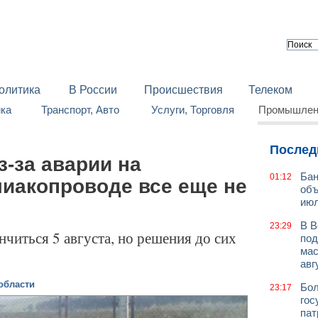
олитика
В России
Происшествия
Телеком
йка
Транспорт, Авто
Услуги, Торговля
Промышленн
Послед
з-за аварии на
Бан
01:12
иакопроводе все еще не
объ
июл
В В
23:29
читься 5 августа, но решения до сих
под
мас
авг
области
Бол
23:17
гос
пат