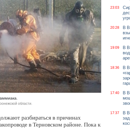
Сир
23:03
дес
угр
В В
20:28
взы
игн
В В
19:09
вод
аре
В В
18:36
«га
зар
гар
В В
17:40
мош
 аммиака.
зво
ронежской области.
В В
17:37
олжают разбираться в причинах
зад
копроводе в Терновском районе. Пока к
кос