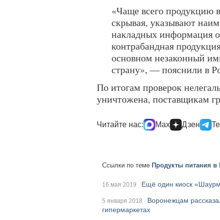
«Чаще всего продукцию в
скрывая, указывают наим
накладных информация о 
контрабандная продукция
основном незаконный имп
страну», — пояснили в Р
По итогам проверок нелегаль
уничтожена, поставщикам гр
Читайте нас:
Max
Дзен
Te
Ссылки по теме
Продукты питания в
Ещё один киоск «Шаурм
16 мая 2019
Воронежцам рассказал
5 января 2018
гипермаркетах