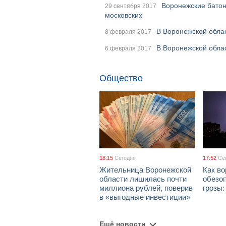
Воронежские батон
29 сентября 2017
московских
В Воронежской обла
8 февраля 2017
В Воронежской облас
6 февраля 2017
Общество
18:15
Сегодня
17:52
Се
Жительница Воронежской
Как в
области лишилась почти
обезоп
миллиона рублей, поверив
грозы
в «выгодные инвестиции»
Ещё новости