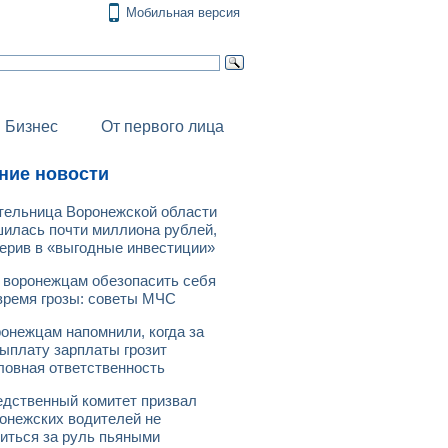
Мобильная версия
Бизнес
От первого лица
ние новости
ельница Воронежской области
илась почти миллиона рублей,
ерив в «выгодные инвестиции»
 воронежцам обезопасить себя
время грозы: советы МЧС
онежцам напомнили, когда за
ыплату зарплаты грозит
ловная ответственность
дственный комитет призвал
онежских водителей не
иться за руль пьяными