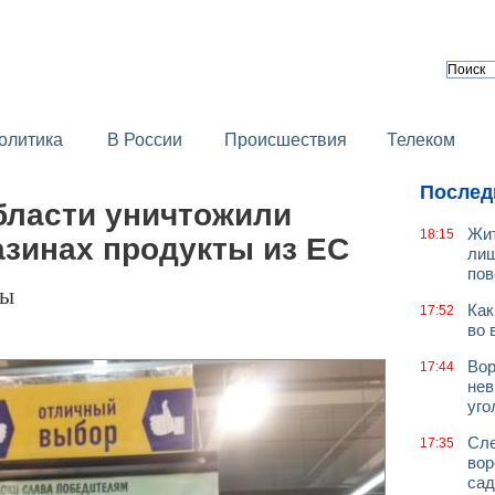
олитика
В России
Происшествия
Телеком
Послед
бласти уничтожили
Жит
18:15
азинах продукты из ЕС
лиш
пов
фы
Как
17:52
во 
Вор
17:44
нев
уго
Сле
17:35
вор
сад