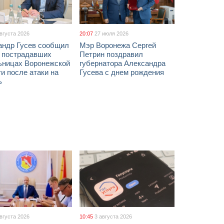
августа 2026
20:07
27 июля 2026
андр Гусев сообщил
Мэр Воронежа Сергей
х пострадавших
Петрин поздравил
ьницах Воронежской
губернатора Александра
и после атаки на
Гусева с днем рождения
ь
августа 2026
10:45
3 августа 2026