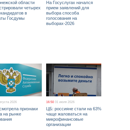
онежской области
На Госуслугах начался
истрировали четырех
прием заявлений для
 кандидатов в
выбора способа
аты Госдумы
голосования на
выборах-2026
вгуста 2026
16:50
31 июля 2026
смотрела признаки
ЦБ: россияне стали на 63%
а на рынке
чаще жаловаться на
ования
микрофинансовые
организации