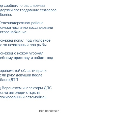
р сообщил о расширении
держки пострадавших селлеров
dberries
елезнодорожном районе
онежа частично восстановили
ктроснабжение
онежец попал под уголовное
о за незаконный лов рыбы
онежец с ножом угрожал
ебному приставу и пойдет под
оронежской области врачи
сли руку девушки после
ёлого ДТП
 Воронежем инспекторы ДПС
огли автоледи открыть
локированный автомобиль
Все новости >