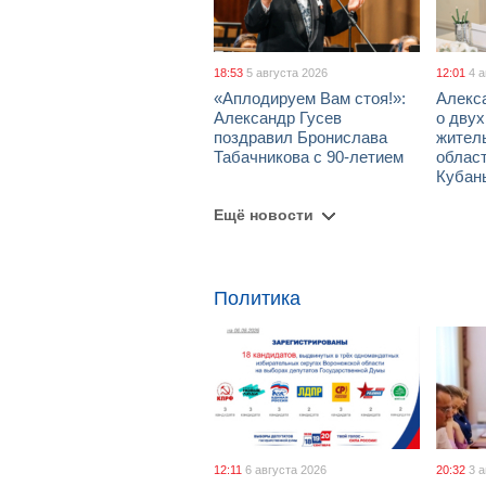
18:53
5 августа 2026
12:01
4 
«Аплодируем Вам стоя!»:
Алекс
Александр Гусев
о дву
поздравил Бронислава
жител
Табачникова с 90-летием
област
Кубан
Ещё новости
Политика
12:11
6 августа 2026
20:32
3 