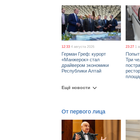
12:33
4 августа 2026
23:27
1 
Герман Греф: курорт
Попыт
«Манжерок» стал
Три че
драйвером экономики
постра
Республики Алтай
рестор
площа
Ещё новости
От первого лица