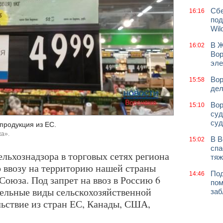
Сбе
16:16
под
Wil
В Ж
16:02
Вор
эле
Вор
15:58
дел
Вор
15:10
суд
суд
продукция из ЕС.
а».
В В
15:02
спа
льхознадзора в торговых сетях региона
тяж
 ввозу на территорию нашей страны
Под
14:46
оюза. Под запрет на ввоз в Россию 6
пом
дельные виды сельскохозяйственной
заб
льствие из стран ЕС, Канады, США,