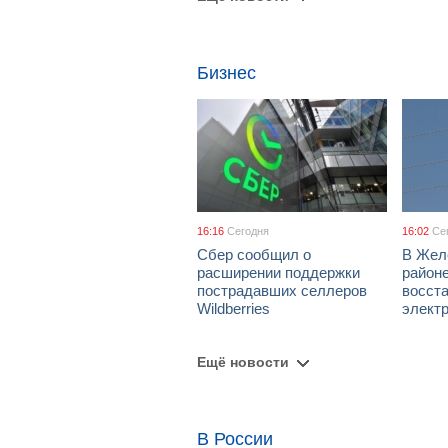
Бизнес
16:16
Сегодня
16:02
Се
Сбер сообщил о
В Жел
расширении поддержки
район
пострадавших селлеров
восст
Wildberries
элект
Ещё новости
В России