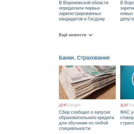
В Воронежской области
В Вор
определили первых
зарег
зарегистрированных
новых
кандидатов в Госдуму
депут
Ещё новости
Банки, Страхование
12:47
Сегодня
11:37
5 а
Сбер сообщил о запуске
ФАС у
образовательного кредита
сговор
для обучения по любой
страх
специальности