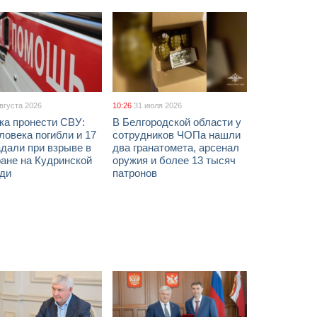
августа 2026
10:26
31 июля 2026
ка пронести СВУ:
В Белгородской области у
ловека погибли и 17
сотрудников ЧОПа нашли
дали при взрыве в
два гранатомета, арсенал
ане на Кудринской
оружия и более 13 тысяч
ди
патронов