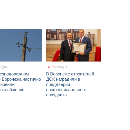
годня
14:37
Сегодня
езнодорожном
В Воронеже строителей
е Воронежа частично
ДСК наградили в
ановили
преддверии
роснабжение
профессионального
праздника