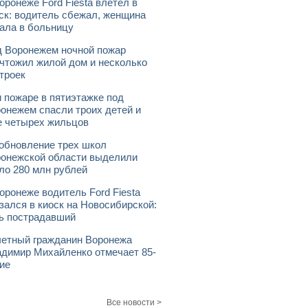
оронеже Ford Fiesta влетел в
ск: водитель сбежал, женщина
ала в больницу
 Воронежем ночной пожар
чтожил жилой дом и несколько
троек
 пожаре в пятиэтажке под
онежем спасли троих детей и
 четырех жильцов
обновление трех школ
онежской области выделили
ло 280 млн рублей
оронеже водитель Ford Fiesta
зался в киоск на Новосибирской:
ь пострадавший
етный гражданин Воронежа
димир Михайленко отмечает 85-
ие
Все новости >