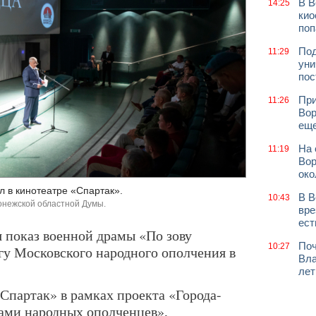
В В
14:25
кио
поп
Под
11:29
уни
пос
При
11:26
Вор
еще
На 
11:19
Вор
око
л в кинотеатре «Спартак».
В В
10:43
онежской областной Думы.
вре
ест
я показ военной драмы «По зову
Поч
10:27
гу Московского народного ополчения в
Вла
лет
Спартак» в рамках проекта «Города-
гами народных ополченцев»,