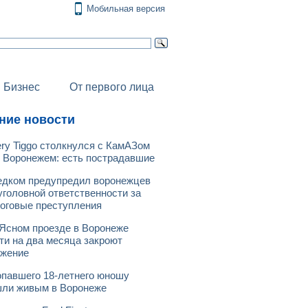
Мобильная версия
Бизнес
От первого лица
ние новости
ry Tiggo столкнулся с КамАЗом
 Воронежем: есть пострадавшие
дком предупредил воронежцев
уголовной ответственности за
оговые преступления
Ясном проезде в Воронеже
ти на два месяца закроют
ижение
павшего 18-летнего юношу
ли живым в Воронеже