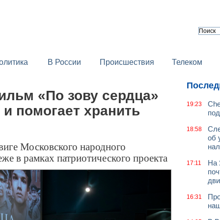
олитика
В России
Происшествия
Телеком
Послед
ильм «По зову сердца»
Che
19:23
 и помогает хранить
под
Сле
18:58
об 
виге Московского народного
нал
же в рамках патриотического проекта
На 
17:11
поч
дв
Про
16:31
наш