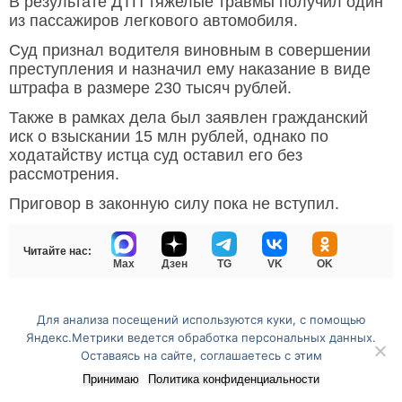
В результате ДТП тяжелые травмы получил один
из пассажиров легкового автомобиля.
Суд признал водителя виновным в совершении
преступления и назначил ему наказание в виде
штрафа в размере 230 тысяч рублей.
Также в рамках дела был заявлен гражданский
иск о взыскании 15 млн рублей, однако по
ходатайству истца суд оставил его без
рассмотрения.
Приговор в законную силу пока не вступил.
Читайте нас:
Max
Дзен
TG
VK
OK
Для анализа посещений используются куки, с помощью
Перейти на полную версию сайта
Яндекс.Метрики ведется обработка персональных данных.
Оставаясь на сайте, соглашаетесь с этим
Принимаю
Политика конфиденциальности