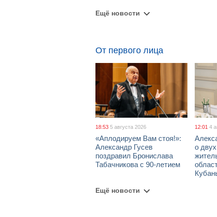
Ещё новости
От первого лица
18:53
5 августа 2026
12:01
4 
«Аплодируем Вам стоя!»:
Алекс
Александр Гусев
о дву
поздравил Бронислава
жител
Табачникова с 90-летием
област
Кубан
Ещё новости