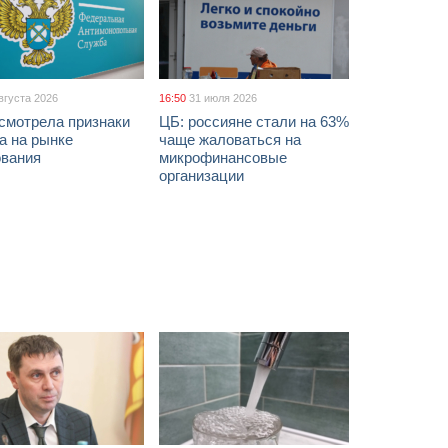
вгуста 2026
16:50
31 июля 2026
смотрела признаки
ЦБ: россияне стали на 63%
а на рынке
чаще жаловаться на
ования
микрофинансовые
организации