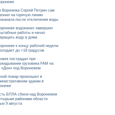
оронеже
 Воронежа Сергей Петрин сам
вонил на горячую линию
оканала после отключения воды
оронеже водоканал завершил
штабные работы и начал
вращать воду в дома
оронеже к концу рабочей недели
олодает до +18 градусов
овек пострадал при
окидывании грузовика FAM на
 «Дон» под Воронежем
ной пожар произошел в
инистративном здании в
ронеже
ть БПЛА сбили над Воронежем
етырьмя районами области
ью 9 августа