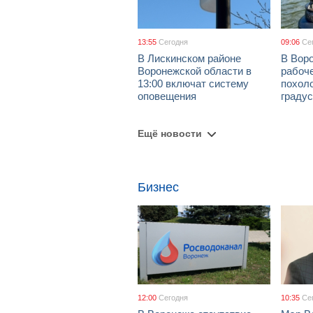
13:55
Сегодня
09:06
Се
В Лискинском районе
В Воро
Воронежской области в
рабоч
13:00 включат систему
похол
оповещения
граду
Ещё новости
Бизнес
12:00
Сегодня
10:35
Се