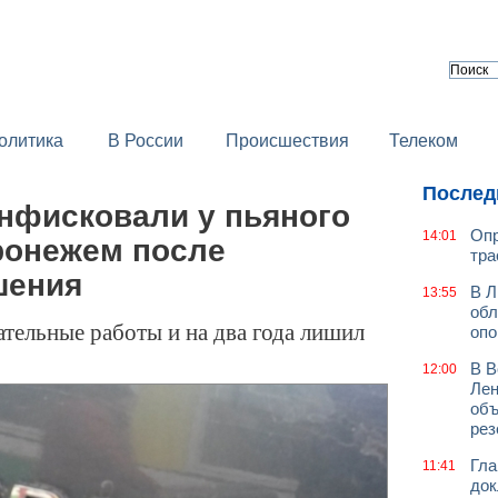
олитика
В России
Происшествия
Телеком
Послед
онфисковали у пьяного
Опр
14:01
ронежем после
тра
шения
В Л
13:55
обл
тельные работы и на два года лишил
оп
В В
12:00
Лен
объ
рез
Гла
11:41
док