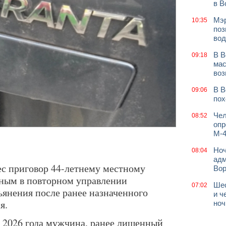
в В
Мэр
10:35
поз
вод
В В
09:18
мас
воз
В В
09:06
пох
Чел
08:52
опр
М-4
Ноч
08:04
адм
ес приговор 44-летнему местному
Во
ным в повторном управлении
Шес
07:02
ьянения после ранее назначенного
и ч
я.
ноч
е 2026 года мужчина, ранее лишенный