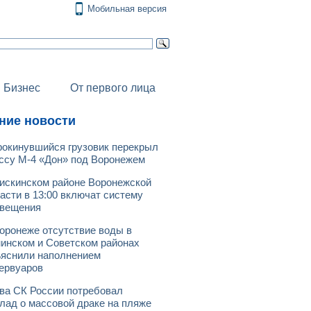
Мобильная версия
Бизнес
От первого лица
ние новости
окинувшийся грузовик перекрыл
ссу М-4 «Дон» под Воронежем
искинском районе Воронежской
асти в 13:00 включат систему
овещения
оронеже отсутствие воды в
инском и Советском районах
яснили наполнением
ервуаров
ва СК России потребовал
лад о массовой драке на пляже