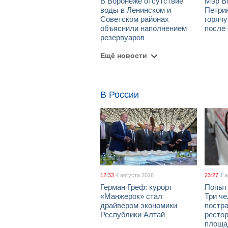
В Воронеже отсутствие
Мэр В
воды в Ленинском и
Петрин
Советском районах
горяч
объяснили наполнением
после
резервуаров
Ещё новости
В России
12:33
4 августа 2026
23:27
1 
Герман Греф: курорт
Попыт
«Манжерок» стал
Три че
драйвером экономики
постра
Республики Алтай
рестор
площа