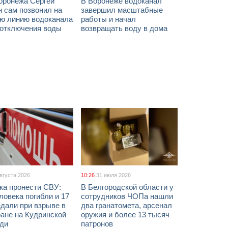
оронежа Сергей
В Воронеже водоканал
 сам позвонил на
завершил масштабные
ую линию водоканала
работы и начал
 отключения воды
возвращать воду в дома
августа 2026
10:26
31 июля 2026
ка пронести СВУ:
В Белгородской области у
ловека погибли и 17
сотрудников ЧОПа нашли
дали при взрыве в
два гранатомета, арсенал
ане на Кудринской
оружия и более 13 тысяч
ди
патронов