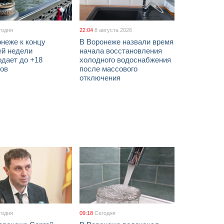
годня
22:04
8 августа 2026
неже к концу
В Воронеже назвали время
ей недели
начала восстановления
одает до +18
холодного водоснабжения
сов
после массового
отключения
годня
09:18
Сегодня