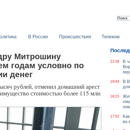
олитика
В России
Происшествия
Телеком
Послед
дру Митрошину
В ч
21:39
ем годам условно по
Вор
пер
ии денег
В В
19:44
тысяч рублей, отменил домашний арест
для
 имущество стоимостью более 115 млн
Жит
18:15
лиш
пов
Как
17:52
во 