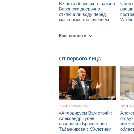
В части Ленинского района
Сбер 
Воронежа досрочно
расши
отключили воду перед
постр
массовым отключением
Wildbe
Ещё новости
От первого лица
18:53
5 августа 2026
12:01
4 
«Аплодируем Вам стоя!»:
Алекс
Александр Гусев
о дву
поздравил Бронислава
жител
Табачникова с 90-летием
област