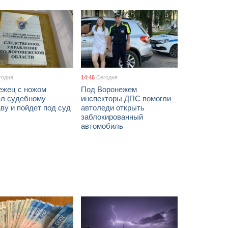
годня
14:46
Сегодня
ежец с ножом
Под Воронежем
ал судебному
инспекторы ДПС помогли
ву и пойдет под суд
автоледи открыть
заблокированный
автомобиль