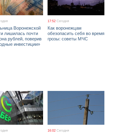
годня
17:52
Сегодня
ьница Воронежской
Как воронежцам
ти лишилась почти
обезопасить себя во время
она рублей, поверив
грозы: советы МЧС
годные инвестиции»
годня
16:02
Сегодня