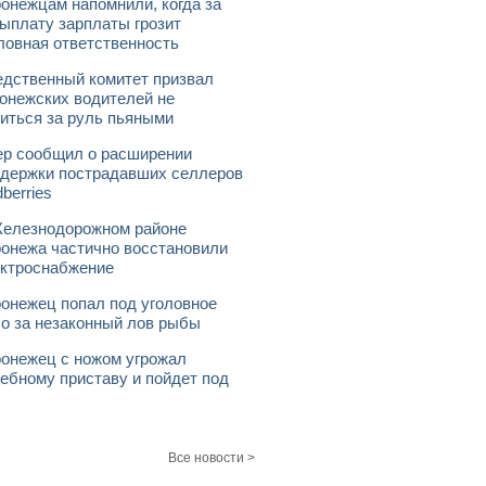
онежцам напомнили, когда за
ыплату зарплаты грозит
ловная ответственность
дственный комитет призвал
онежских водителей не
иться за руль пьяными
р сообщил о расширении
держки пострадавших селлеров
dberries
елезнодорожном районе
онежа частично восстановили
ктроснабжение
онежец попал под уголовное
о за незаконный лов рыбы
онежец с ножом угрожал
ебному приставу и пойдет под
Все новости >