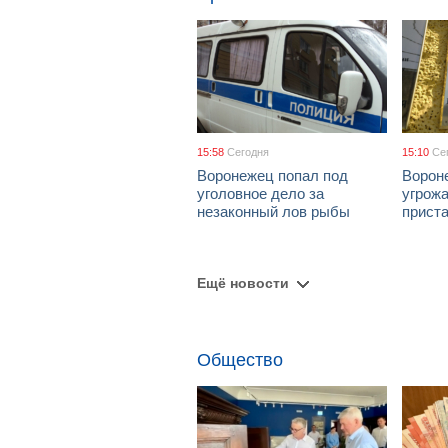
15:58
Сегодня
15:10
Се
Воронежец попал под
Ворон
уголовное дело за
угрож
незаконный лов рыбы
приста
Ещё новости
Общество