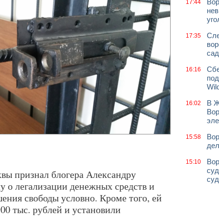
Вор
17:44
нев
уго
Сле
17:35
вор
сад
Сбе
16:16
под
Wil
В Ж
16:02
Вор
эле
Вор
15:58
дел
Вор
15:10
суд
вы признал блогера Александру
суд
 о легализации денежных средств и
ения свободы условно. Кроме того, ей
00 тыс. рублей и установили