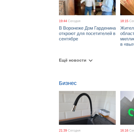
19:44
Сегодня
18:15
Се
В Воронеже Дом Гарденина
Жител
откроют для посетителей в
облас
сентябре
милли
в «вы
Ещё новости
Бизнес
21:39
Сегодня
16:16
Се