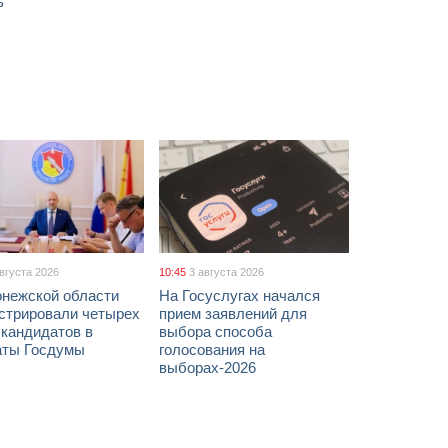
ь
августа 2026
10:45
3 августа 2026
онежской области
На Госуслугах начался
истрировали четырех
прием заявлений для
 кандидатов в
выбора способа
аты Госдумы
голосования на
выборах-2026