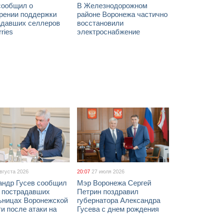
сообщил о
В Железнодорожном
рении поддержки
районе Воронежа частично
адавших селлеров
восстановили
rries
электроснабжение
августа 2026
20:07
27 июля 2026
андр Гусев сообщил
Мэр Воронежа Сергей
х пострадавших
Петрин поздравил
ьницах Воронежской
губернатора Александра
и после атаки на
Гусева с днем рождения