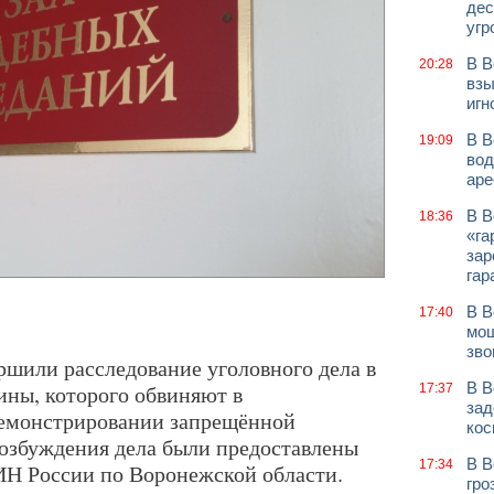
дес
угр
В В
20:28
взы
игн
В В
19:09
вод
аре
В В
18:36
«га
зар
гар
В В
17:40
мош
зво
ршили расследование уголовного дела в
В В
ны, которого обвиняют в
17:37
зад
емонстрировании запрещённой
кос
озбуждения дела были предоставлены
В В
17:34
 России по Воронежской области.
гро