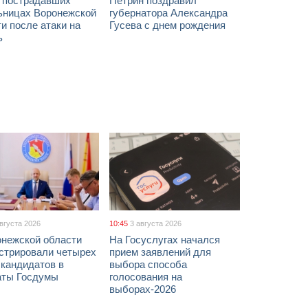
х пострадавших
Петрин поздравил
ьницах Воронежской
губернатора Александра
и после атаки на
Гусева с днем рождения
ь
августа 2026
10:45
3 августа 2026
онежской области
На Госуслугах начался
истрировали четырех
прием заявлений для
 кандидатов в
выбора способа
аты Госдумы
голосования на
выборах-2026