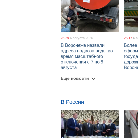
23:29
6 августа 2026
23:17
6 
В Воронеже назвали
Более 
адреса подвоза воды во
оформ
время масштабного
госуд
отключения с 7 по 9
дорож
августа
Ворон
Ещё новости
В России