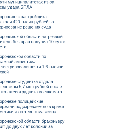
яти муниципалитетах из-за
озы удара БПЛА
оронеже с застройщика
скали 420 тысяч рублей за
орирование решения суда
оронежской области нетрезвый
итель без прав получил 10 суток
ста
оронежской области по
ражной амнистии»
егистрировали почти 1,6 тысячи
ажей
оронеже студентка отдала
енникам 5,7 млн рублей после
нка лжесотрудника военкомата
оронеже полицейские
ержали подозреваемого в краже
метики из сетевого магазина
оронежской области браконьеру
зит до двух лет колонии за