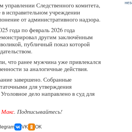
нез
м управлении Следственного комитета,
е в исправительном учреждении
лонение от административного надзора.
025 года по февраль 2026 года
емонстрировал другим заключённым
мволикой, публичный показ которой
дательством.
ли, что ранее мужчина уже привлекался
венности за аналогичные действия.
вание завершено. Собранные
статочными для утверждения
Уголовное дело направлено в суд для
е
Макс
. Подписывайтесь!
legram
VK
OK