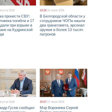
августа 2026
10:26
31 июля 2026
ка пронести СВУ:
В Белгородской области у
ловека погибли и 17
сотрудников ЧОПа нашли
дали при взрыве в
два гранатомета, арсенал
ане на Кудринской
оружия и более 13 тысяч
ди
патронов
августа 2026
20:07
27 июля 2026
андр Гусев сообщил
Мэр Воронежа Сергей