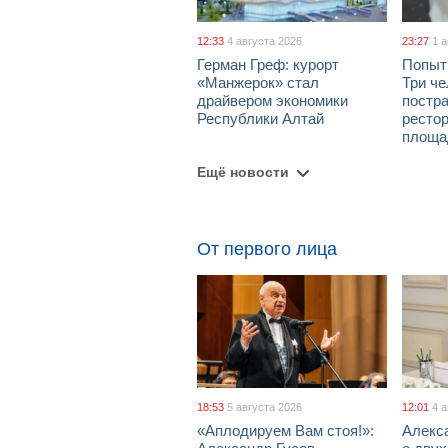
12:33
4 августа 2026
23:27
1 
Герман Греф: курорт
Попыт
«Манжерок» стал
Три че
драйвером экономики
постра
Республики Алтай
рестор
площа
Ещё новости
От первого лица
18:53
5 августа 2026
12:01
4 
«Аплодируем Вам стоя!»:
Алекс