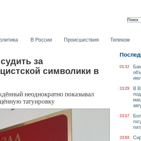
олитика
В России
Происшествия
Телеком
Послед
судить за
Бан
01:12
цистской символики в
объ
июл
В В
23:29
уждённый неоднократно показывал
под
щённую татуировку
мас
авг
Бол
23:17
гос
пат
Сир
23:03