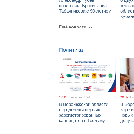
Александр Гусев
о дву
поздравил Бронислава
жител
Табачникова с 90-летием
област
Кубан
Ещё новости
Политика
12:11
6 августа 2026
20:32
3 
В Воронежской области
В Вор
определили первых
зарег
зарегистрированных
новых
кандидатов в Госдуму
депут