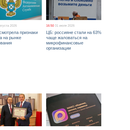
вгуста 2026
16:50
31 июля 2026
смотрела признаки
ЦБ: россияне стали на 63%
а на рынке
чаще жаловаться на
ования
микрофинансовые
организации