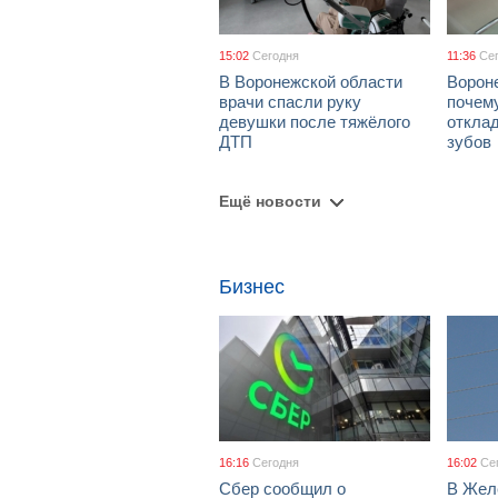
15:02
Сегодня
11:36
Се
В Воронежской области
Ворон
врачи спасли руку
почем
девушки после тяжёлого
откла
ДТП
зубов
Ещё новости
Бизнес
16:16
Сегодня
16:02
Се
Сбер сообщил о
В Жел