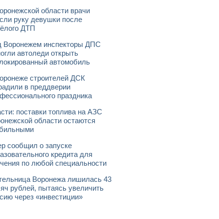
оронежской области врачи
сли руку девушки после
ёлого ДТП
 Воронежем инспекторы ДПС
огли автоледи открыть
локированный автомобиль
оронеже строителей ДСК
радили в преддверии
фессионального праздника
сти: поставки топлива на АЗС
онежской области остаются
абильными
р сообщил о запуске
азовательного кредита для
чения по любой специальности
ельница Воронежа лишилась 43
яч рублей, пытаясь увеличить
сию через «инвестиции»