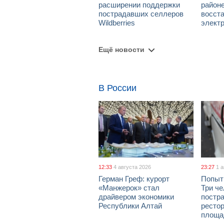
расширении поддержки
район
пострадавших селлеров
восст
Wildberries
элект
Ещё новости
В России
12:33
4 августа 2026
23:27
1 
Герман Греф: курорт
Попыт
«Манжерок» стал
Три че
драйвером экономики
постра
Республики Алтай
рестор
площа