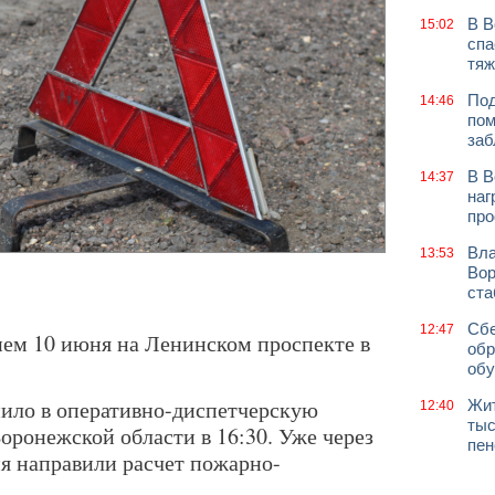
В В
15:02
спа
тяж
Под
14:46
пом
заб
В В
14:37
наг
про
Вла
13:53
Вор
ст
Сбе
12:47
ем 10 июня на Ленинском проспекте в
обр
обу
ило в оперативно-диспетчерскую
Жит
12:40
тыс
ронежской области в 16:30. Уже через
пен
я направили расчет пожарно-