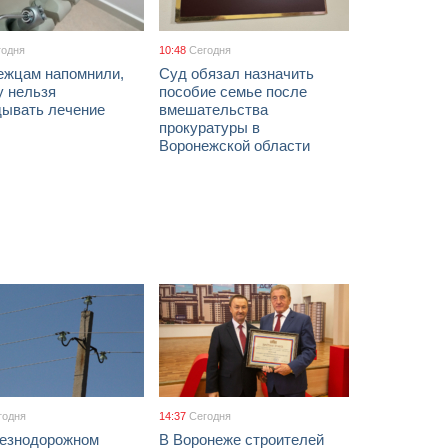
годня
10:48
Сегодня
ежцам напомнили,
Суд обязал назначить
у нельзя
пособие семье после
дывать лечение
вмешательства
прокуратуры в
Воронежской области
годня
14:37
Сегодня
езнодорожном
В Воронеже строителей