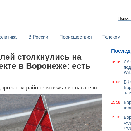
олитика
В России
Происшествия
Телеком
Послед
лей столкнулись на
Сбе
16:16
кте в Воронеже: есть
под
Wil
В Ж
16:02
дорожном районе выезжали спасатели
Вор
эле
Вор
15:58
дел
Вор
15:10
суд
суд