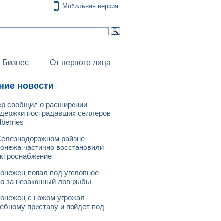
Мобильная версия
Бизнес
От первого лица
ние новости
р сообщил о расширении
держки пострадавших селлеров
dberries
елезнодорожном районе
онежа частично восстановили
ктроснабжение
онежец попал под уголовное
о за незаконный лов рыбы
онежец с ножом угрожал
ебному приставу и пойдет под