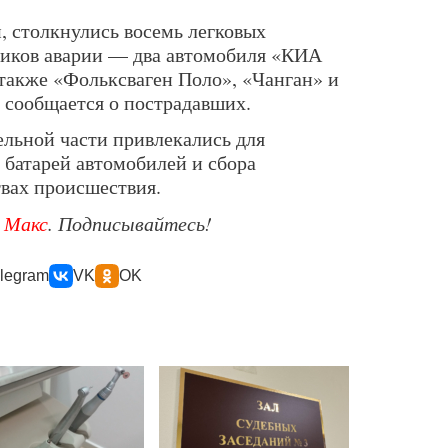
 столкнулись восемь легковых
ников аварии — два автомобиля «КИА
 также «Фольксваген Поло», «Чанган» и
 сообщается о пострадавших.
льной части привлекались для
батарей автомобилей и сбора
вах происшествия.
е
Макс
. Подписывайтесь!
legram
VK
OK