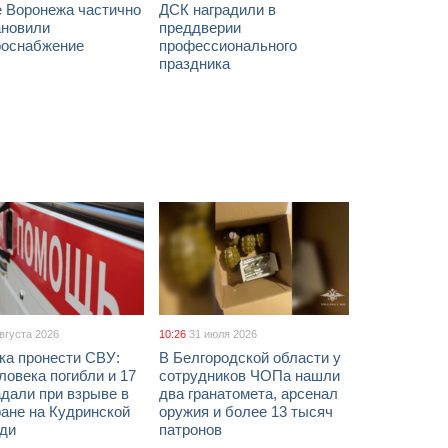
е Воронежа частично
ДСК наградили в
ановили
преддверии
роснабжение
профессионального
праздника
августа 2026
10:26
31 июля 2026
ка пронести СВУ:
В Белгородской области у
ловека погибли и 17
сотрудников ЧОПа нашли
дали при взрыве в
два гранатомета, арсенал
ане на Кудринской
оружия и более 13 тысяч
ди
патронов