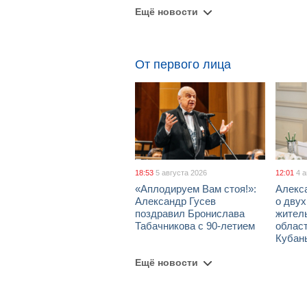
Ещё новости
От первого лица
18:53
5 августа 2026
12:01
4 
«Аплодируем Вам стоя!»:
Алекс
Александр Гусев
о дву
поздравил Бронислава
жител
Табачникова с 90-летием
област
Кубан
Ещё новости