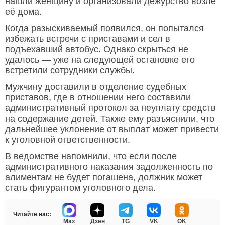
нашли женщину и организовали дежурство возле
её дома.
Когда разыскиваемый появился, он попытался
избежать встречи с приставами и сел в
подъехавший автобус. Однако скрыться не
удалось — уже на следующей остановке его
встретили сотрудники службы.
Мужчину доставили в отделение судебных
приставов, где в отношении него составили
административный протокол за неуплату средств
на содержание детей. Также ему разъяснили, что
дальнейшее уклонение от выплат может привести
к уголовной ответственности.
В ведомстве напомнили, что если после
административного наказания задолженность по
алиментам не будет погашена, должник может
стать фигурантом уголовного дела.
Читайте нас:
Max
Дзен
TG
VK
OK