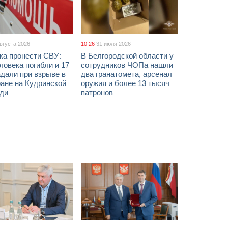
августа 2026
10:26
31 июля 2026
ка пронести СВУ:
В Белгородской области у
ловека погибли и 17
сотрудников ЧОПа нашли
дали при взрыве в
два гранатомета, арсенал
ане на Кудринской
оружия и более 13 тысяч
ди
патронов