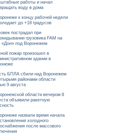
штабные работы и начал
вращать воду в дома
оронеже к концу рабочей недели
олодает до +18 градусов
овек пострадал при
окидывании грузовика FAM на
 «Дон» под Воронежем
ной пожар произошел в
инистративном здании в
ронеже
ть БПЛА сбили над Воронежем
етырьмя районами области
ью 9 августа
оронежской области вечером 8
уста объявили ракетную
сность
оронеже назвали время начала
становления холодного
оснабжения после массового
лючения