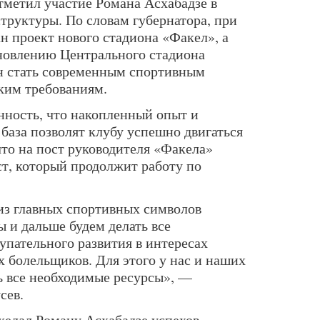
тметил участие Романа Асхабадзе в
труктуры. По словам губернатора, при
н проект нового стадиона «Факел», а
бновлению Центрального стадиона
н стать современным спортивным
ким требованиям.
нность, что накопленный опыт и
 база позволят клубу успешно двигаться
что на пост руководителя «Факела»
т, который продолжит работу по
из главных спортивных символов
 и дальше будем делать все
упательного развития в интересах
х болельщиков. Для этого у нас и наших
ть все необходимые ресурсы», —
сев.
желал Роману Асхабадзе успехов,