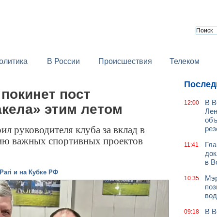
олитика
В России
Происшествия
Телеком
Послед
покинет пост
В В
12:00
акела» этим летом
Лен
объ
ил руководителя клуба за вклад в
рез
цию важных спортивных проектов
Гла
11:41
док
в В
Pari и на Кубке РФ
Мэр
10:35
поз
вод
В В
09:18