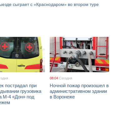
ыезде сыграет с «Краснодаром» во втором туре
годня
08:04
Сегодня
ек пострадал при
Ночной пожар произошел в
идывании грузовика
административном здании
а М-4 «Дон» под
в Воронеже
ежем