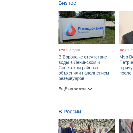
Бизнес
12:00
Сегодня
10:35
Се
В Воронеже отсутствие
Мэр В
воды в Ленинском и
Петрин
Советском районах
горяч
объяснили наполнением
после
резервуаров
Ещё новости
В России