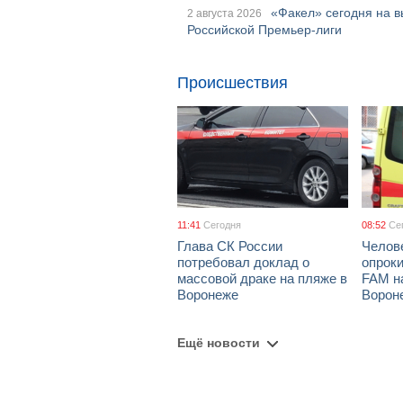
«Факел» сегодня на в
2 августа 2026
Российской Премьер-лиги
Происшествия
11:41
Сегодня
08:52
Се
Глава СК России
Челов
потребовал доклад о
опрок
массовой драке на пляже в
FAM н
Воронеже
Ворон
Ещё новости