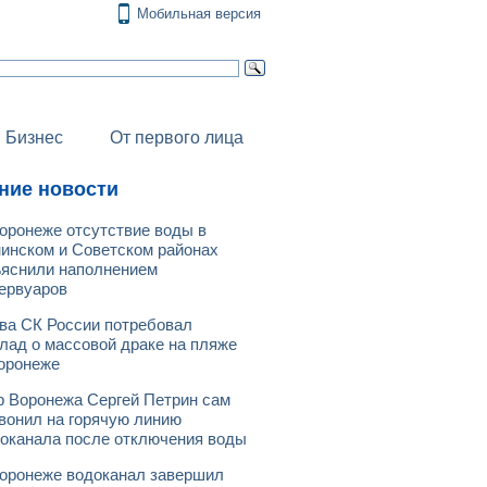
Мобильная версия
Бизнес
От первого лица
ние новости
оронеже отсутствие воды в
инском и Советском районах
яснили наполнением
ервуаров
ва СК России потребовал
лад о массовой драке на пляже
оронеже
 Воронежа Сергей Петрин сам
вонил на горячую линию
оканала после отключения воды
оронеже водоканал завершил