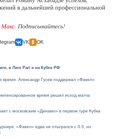
ижений в дальнейшей профессиональной
е
Макс
. Подписывайтесь!
legram
VK
OK
ге, в Лиге Pari и на Кубке РФ
:
е время: Александр Гусев поддержал «Факел»
компенсированное время решил исход матча
ает с московским «Динамо» в первом туре Кубка
урнире: «Факел» едва не отыгрался с 0:3, но
3