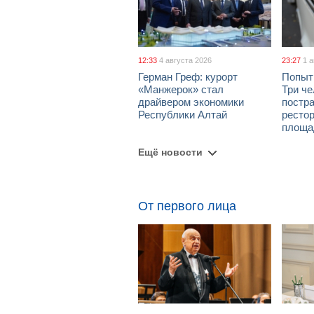
12:33
4 августа 2026
23:27
1 
Герман Греф: курорт
Попыт
«Манжерок» стал
Три че
драйвером экономики
постра
Республики Алтай
рестор
площа
Ещё новости
От первого лица