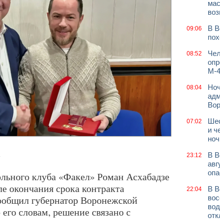
мас
воз
В В
09:06
пох
Чел
08:52
опр
М-4
Ноч
08:04
адм
Во
Шес
07:02
и ч
ноч
В В
.
23:12
авг
опа
льного клуба «Факел» Роман Асхабадзе
ле окончания срока контракта
В В
22:04
ообщил губернатор Воронежской
вос
вод
 его словам, решение связано с
отк