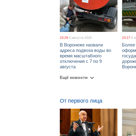
23:29
6 августа 2026
23:17
6 
В Воронеже назвали
Более 
адреса подвоза воды во
оформ
время масштабного
госуд
отключения с 7 по 9
дорож
августа
Ворон
Ещё новости
От первого лица