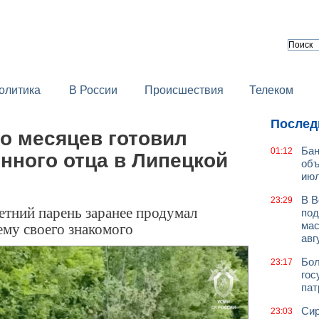
олитика
В России
Происшествия
Телеком
Послед
о месяцев готовил
Бан
01:12
нного отца в Липецкой
объ
июл
В В
23:29
летний парень заранее продумал
под
ему своего знакомого
мас
авг
Бол
23:17
гос
пат
Сир
23:03