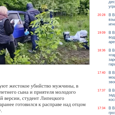
дес
угр
В В
20:28
взы
игн
В В
19:09
вод
аре
В В
18:36
«га
зар
гар
В В
17:40
мош
зво
уют жестокое убийство мужчины, в
В В
летнего сына и приятеля молодого
17:37
зад
й версии, студент Липецкого
кос
аранее готовился к расправе над отцом
В В
17:34
.
гро