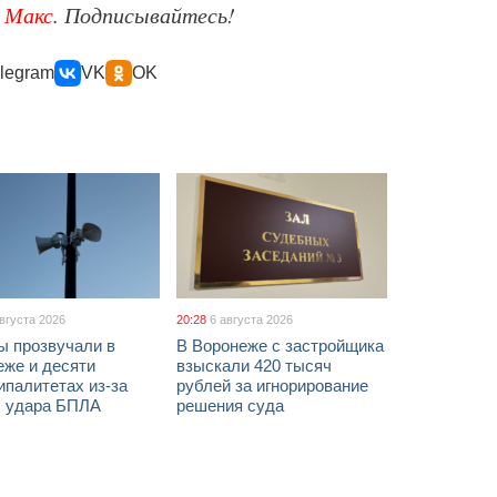
е
Макс
. Подписывайтесь!
legram
VK
OK
августа 2026
20:28
6 августа 2026
ы прозвучали в
В Воронеже с застройщика
еже и десяти
взыскали 420 тысяч
палитетах из-за
рублей за игнорирование
ы удара БПЛА
решения суда