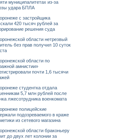
яти муниципалитетах из-за
озы удара БПЛА
оронеже с застройщика
скали 420 тысяч рублей за
орирование решения суда
оронежской области нетрезвый
итель без прав получил 10 суток
ста
оронежской области по
ражной амнистии»
егистрировали почти 1,6 тысячи
ажей
оронеже студентка отдала
енникам 5,7 млн рублей после
нка лжесотрудника военкомата
оронеже полицейские
ержали подозреваемого в краже
метики из сетевого магазина
оронежской области браконьеру
зит до двух лет колонии за