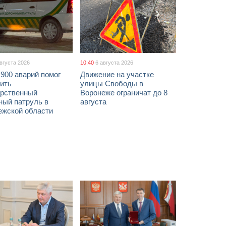
августа 2026
10:40
6 августа 2026
900 аварий помог
Движение на участке
ить
улицы Свободы в
арственный
Воронеже ограничат до 8
ный патруль в
августа
ежской области