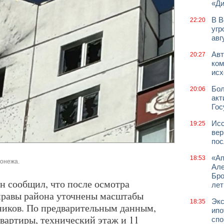
«Д
В В
22:20
угр
авг
Авт
20:27
ком
исх
Бол
20:06
акт
Гос
Исс
19:25
вер
пос
«Ап
18:53
ронежа.
Але
Бро
 сообщил, что после осмотра
лет
правы района уточнены масштабы
Экс
18:35
ников. По предварительным данным,
ипо
вартиры, технический этаж и 11
спо