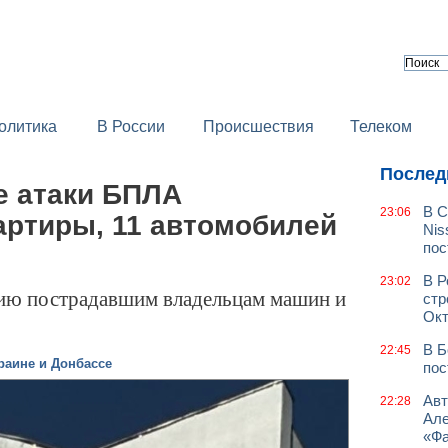
олитика
В России
Происшествия
Телеком
Послед
е атаки БПЛА
В С
23:06
артиры, 11 автомобилей
Nis
пос
В Р
23:02
ию пострадавшим владельцам машин и
стр
Окт
В Б
22:45
раине и Донбассе
пос
Авт
22:28
Але
«Фа