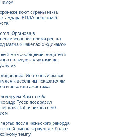
инамо»
оронеже воют сирены из-за
озы удара БПЛА вечером 5
уста
огол Юрганова в
пенсированное время решил
од матча «Факела» с «Динамо»
ее 2 млн сообщений: водители
ивно пользуются чатами на
услугах
ледование: Ипотечный рынок
нулся к весенним показателям
ле июньского ажиотажа
лодируем Вам стоя!»:
ксандр Гусев поздравил
нислава Табачникова с 90-
ием
перты: после июньского рекорда
течный рынок вернулся к более
койному темпу