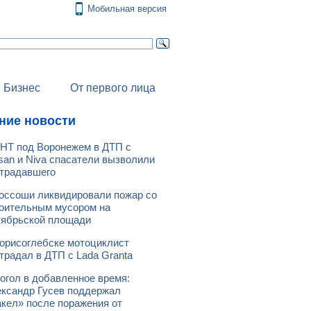
Мобильная версия
Бизнес
От первого лица
ние новости
НТ под Воронежем в ДТП с
san и Niva спасатели вызволили
традавшего
оссоши ликвидировали пожар со
оительным мусором на
ябрьской площади
орисоглебске мотоциклист
традал в ДТП с Lada Granta
огол в добавленное время:
ксандр Гусев поддержал
кел» после поражения от