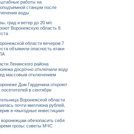
штабные работы на
оподъемной станции после
лючения воды
зы, град и ветер до 20 м/с
роют Воронежскую область 8
уста
оронежской области вечером 7
уста объявили опасность атаки
ЛА
асти Ленинского района
онежа досрочно отключили воду
ед массовым отключением
оронеже Дом Гарденина откроют
 посетителей в сентябре
ельница Воронежской области
илась почти миллиона рублей,
ерив в «выгодные инвестиции»
 воронежцам обезопасить себя
время грозы: советы МЧС