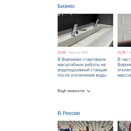
Бизнес
22:09
7 августа 2026
21:39
7 
В Воронеже стартовали
В част
масштабные работы на
Ворон
водоподъемной станции
отклю
после отключения воды
массо
Ещё новости
В России