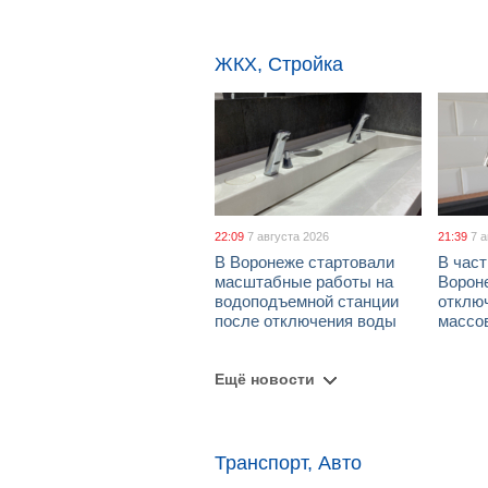
ЖКХ, Стройка
22:09
7 августа 2026
21:39
7 
В Воронеже стартовали
В част
масштабные работы на
Ворон
водоподъемной станции
отклю
после отключения воды
массо
Ещё новости
Транспорт, Авто