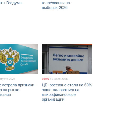
аты Госдумы
голосования на
выборах-2026
вгуста 2026
16:50
31 июля 2026
смотрела признаки
ЦБ: россияне стали на 63%
а на рынке
чаще жаловаться на
ования
микрофинансовые
организации