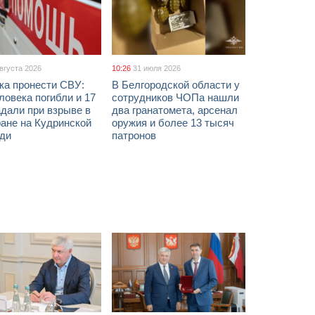
августа 2026
10:26
31 июля 2026
ка пронести СВУ:
В Белгородской области у
ловека погибли и 17
сотрудников ЧОПа нашли
дали при взрыве в
два гранатомета, арсенал
ане на Кудринской
оружия и более 13 тысяч
ди
патронов