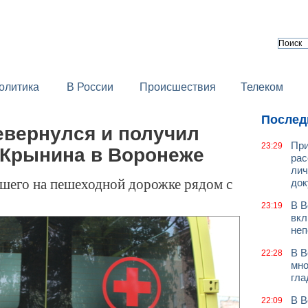
олитика
В России
Происшествия
Телеком
Послед
евернулся и получил
При
23:29
 Крынина в Воронеже
рас
лич
шего на пешеходной дорожке рядом с
док
В В
23:19
вкл
неп
В В
22:28
мно
гла
В В
22:09