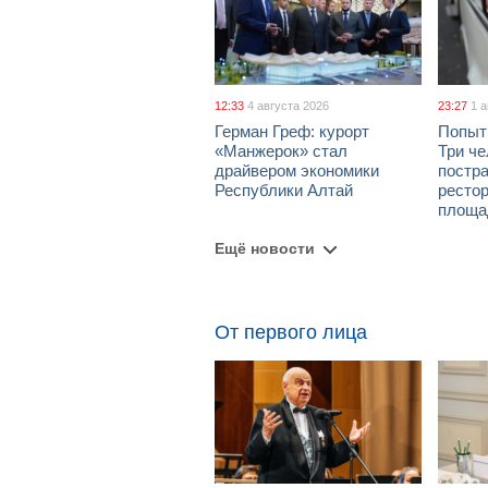
12:33
4 августа 2026
23:27
1 
Герман Греф: курорт
Попыт
«Манжерок» стал
Три че
драйвером экономики
постра
Республики Алтай
рестор
площа
Ещё новости
От первого лица