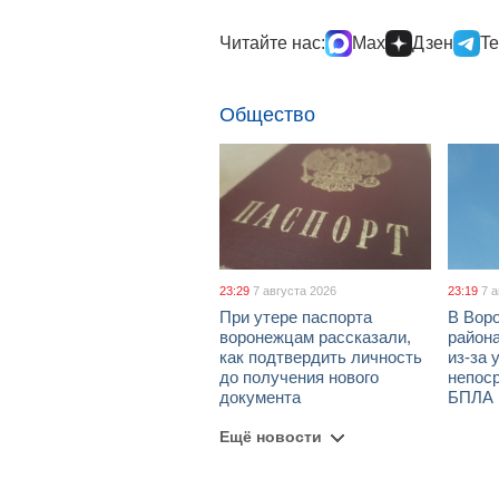
Читайте нас:
Max
Дзен
Te
Общество
23:29
7 августа 2026
23:19
7 
При утере паспорта
В Вор
воронежцам рассказали,
район
как подтвердить личность
из-за 
до получения нового
непос
документа
БПЛА
Ещё новости