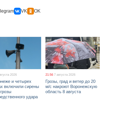
legram
VK
OK
августа 2026
21:56
7 августа 2026
онеже и четырех
Грозы, град и ветер до 20
ах включили сирены
м/с накроют Воронежскую
угрозы
область 8 августа
редственного удара