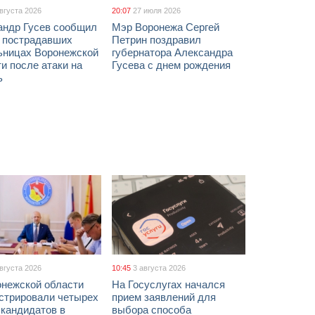
августа 2026
20:07
27 июля 2026
андр Гусев сообщил
Мэр Воронежа Сергей
х пострадавших
Петрин поздравил
ьницах Воронежской
губернатора Александра
и после атаки на
Гусева с днем рождения
ь
августа 2026
10:45
3 августа 2026
онежской области
На Госуслугах начался
истрировали четырех
прием заявлений для
 кандидатов в
выбора способа