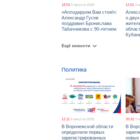
18:53
5 августа 2026
12:01
4 
«Аплодируем Вам стоя!»:
Алекс
Александр Гусев
о дву
поздравил Бронислава
жител
Табачникова с 90-летием
област
Кубан
Ещё новости
Политика
12:11
6 августа 2026
20:32
3 
В Воронежской области
В Вор
определили первых
зарег
зарегистрированных
новых