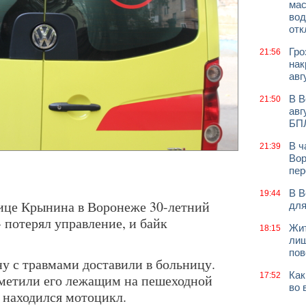
мас
вод
отк
Гро
21:56
нак
авг
В В
21:50
авг
БП
В ч
21:39
Вор
пер
В В
19:44
ице Крынина в Воронеже 30-летний
для
 потерял управление, и байк
Жит
18:15
лиш
пов
 с травмами доставили в больницу.
Как
17:52
аметили его лежащим на пешеходной
во 
 находился мотоцикл.