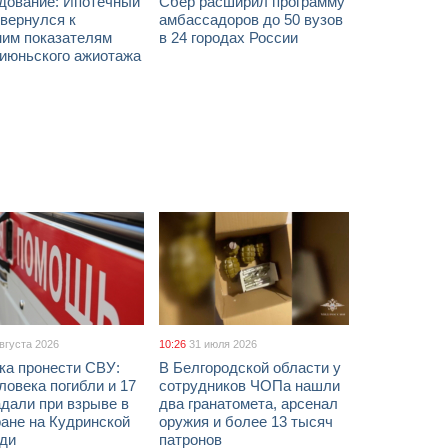
дование: Ипотечный
Сбер расширил программу
вернулся к
амбассадоров до 50 вузов
ним показателям
в 24 городах России
 июньского ажиотажа
августа 2026
10:26
31 июля 2026
ка пронести СВУ:
В Белгородской области у
ловека погибли и 17
сотрудников ЧОПа нашли
дали при взрыве в
два гранатомета, арсенал
ане на Кудринской
оружия и более 13 тысяч
ди
патронов