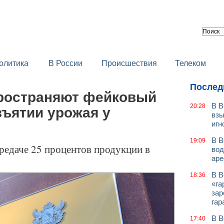
олитика
В России
Происшествия
Телеком
Послед
ространяют фейковый
В В
20:28
зъятии урожая у
взы
игн
В В
19:09
ередаче 25 процентов продукции в
вод
аре
В В
18:36
«га
зар
гар
В В
17:40