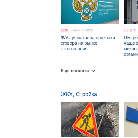
11:37
5 августа 2026
16:50
31
ФАС усмотрела признаки
ЦБ: ро
сговора на рынке
чаще 
страхования
микро
орган
Ещё новости
ЖКХ, Стройка