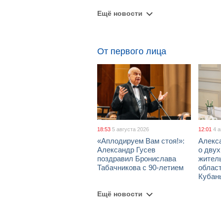
Ещё новости
От первого лица
18:53
5 августа 2026
12:01
4 
«Аплодируем Вам стоя!»:
Алекс
Александр Гусев
о дву
поздравил Бронислава
жител
Табачникова с 90-летием
област
Кубан
Ещё новости