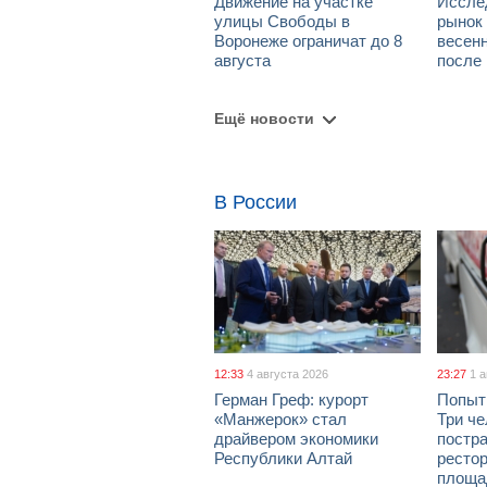
Движение на участке
Иссле
улицы Свободы в
рынок 
Воронеже ограничат до 8
весен
августа
после
Ещё новости
В России
12:33
4 августа 2026
23:27
1 
Герман Греф: курорт
Попыт
«Манжерок» стал
Три че
драйвером экономики
постра
Республики Алтай
рестор
площа