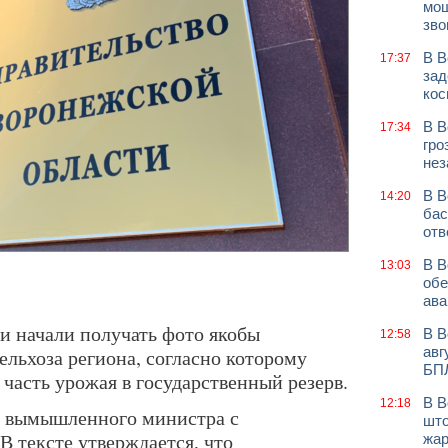
мош
зво
В В
17:37
зад
кос
В В
17:34
гро
нез
В В
14:20
бас
отв
В В
13:03
обе
ава
 начали получать фото якобы
В В
12:58
авг
льхоза региона, согласно которому
БП
 часть урожая в государственный резерв.
В В
12:18
ь вымышленного министра с
што
В тексте утверждается, что
жар