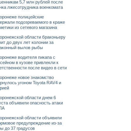
енникам 5,7 млн рублей после
нка лжесотрудника военкомата
оронеже полицейские
ержали подозреваемого в краже
метики из сетевого магазина
оронежской области браконьеру
зит до двух лет колонии за
аконный вылов рыбы
оронеже водителя пикапа с
сейном в кузове привлекли к
етственности после видео в сети
оронеже новое знакомство
рнулось угоном Toyota RAV4 и
рией
оронежской области днем 6
уста объявили опасность атаки
ЛА
оронежской области объявили
рмовое предупреждение из-за
ы до 37 градусов