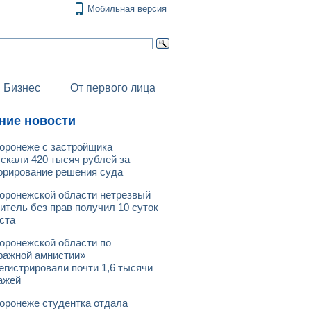
Мобильная версия
Бизнес
От первого лица
ние новости
оронеже с застройщика
скали 420 тысяч рублей за
орирование решения суда
оронежской области нетрезвый
итель без прав получил 10 суток
ста
оронежской области по
ражной амнистии»
егистрировали почти 1,6 тысячи
ажей
оронеже студентка отдала