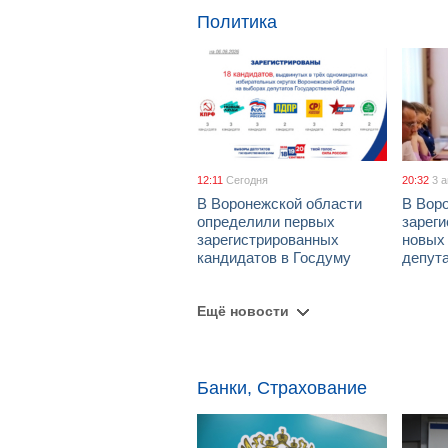
Политика
12:11
Сегодня
20:32
3 
В Воронежской области
В Вор
определили первых
зарег
зарегистрированных
новых
кандидатов в Госдуму
депут
Ещё новости
Банки, Страхование