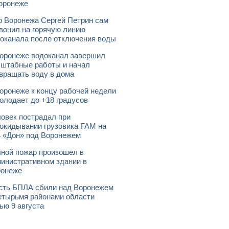
оронеже
 Воронежа Сергей Петрин сам
вонил на горячую линию
оканала после отключения воды
оронеже водоканал завершил
штабные работы и начал
вращать воду в дома
оронеже к концу рабочей недели
олодает до +18 градусов
овек пострадал при
окидывании грузовика FAM на
 «Дон» под Воронежем
ной пожар произошел в
инистративном здании в
ронеже
ть БПЛА сбили над Воронежем
етырьмя районами области
ью 9 августа