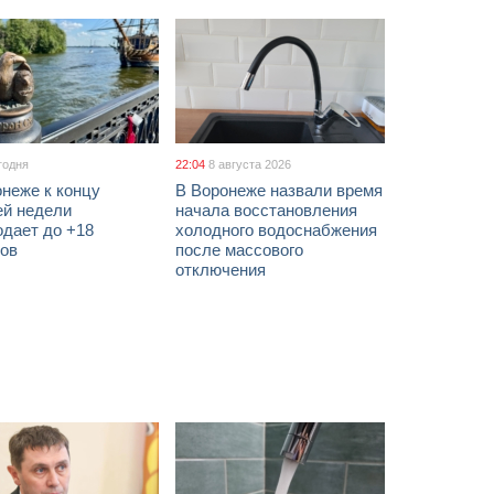
годня
22:04
8 августа 2026
неже к концу
В Воронеже назвали время
ей недели
начала восстановления
одает до +18
холодного водоснабжения
сов
после массового
отключения