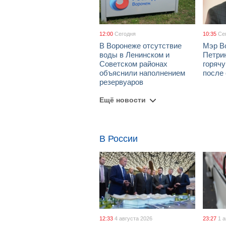
12:00
Сегодня
10:35
Се
В Воронеже отсутствие
Мэр В
воды в Ленинском и
Петрин
Советском районах
горяч
объяснили наполнением
после
резервуаров
Ещё новости
В России
12:33
4 августа 2026
23:27
1 