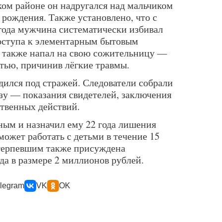
ом районе он надругался над мальчиком
в рождения. Также установлено, что с
 года мужчина систематически избивал
доступа к элементарным бытовым
н также напал на свою сожительницу —
стью, причинив лёгкие травмы.
дился под стражей. Следователи собрали
у — показания свидетелей, заключения
ственных действий.
ым и назначил ему 22 года лишения
может работать с детьми в течение 15
отерпевшим также присуждена
да в размере 2 миллионов рублей.
legram
VK
OK