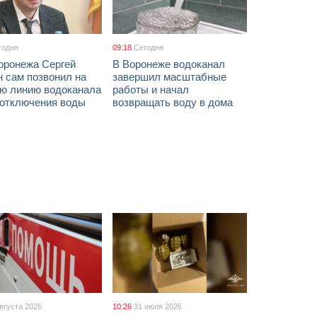
годня
09:18
Сегодня
оронежа Сергей
В Воронеже водоканал
 сам позвонил на
завершил масштабные
ую линию водоканала
работы и начал
 отключения воды
возвращать воду в дома
августа 2026
10:26
31 июля 2026