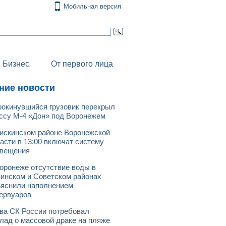
Мобильная версия
Бизнес
От первого лица
ние новости
окинувшийся грузовик перекрыл
ссу М-4 «Дон» под Воронежем
искинском районе Воронежской
асти в 13:00 включат систему
овещения
оронеже отсутствие воды в
инском и Советском районах
яснили наполнением
ервуаров
ва СК России потребовал
лад о массовой драке на пляже