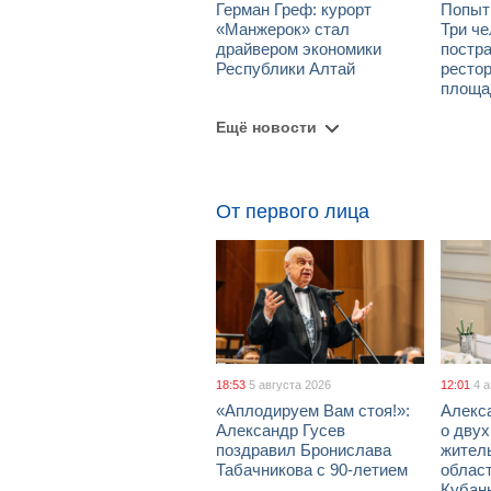
Герман Греф: курорт
Попыт
«Манжерок» стал
Три че
драйвером экономики
постра
Республики Алтай
рестор
площа
Ещё новости
От первого лица
18:53
5 августа 2026
12:01
4 
«Аплодируем Вам стоя!»:
Алекс
Александр Гусев
о дву
поздравил Бронислава
жител
Табачникова с 90-летием
област
Кубан