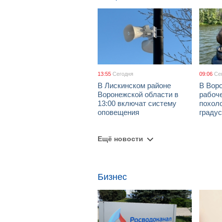
13:55
Сегодня
09:06
Се
В Лискинском районе
В Воро
Воронежской области в
рабоч
13:00 включат систему
похол
оповещения
граду
Ещё новости
Бизнес