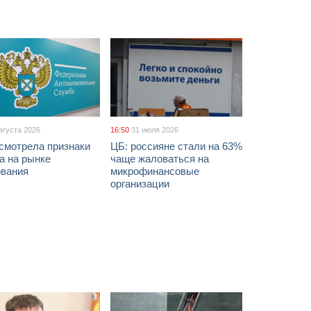
вгуста 2026
16:50
31 июля 2026
смотрела признаки
ЦБ: россияне стали на 63%
а на рынке
чаще жаловаться на
ования
микрофинансовые
организации