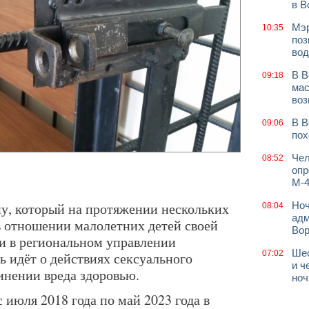
в В
Мэр
10:35
поз
вод
В В
09:18
мас
воз
В В
09:06
пох
Чел
08:52
опр
М-4
у, который на протяжении нескольких
Ноч
08:04
адм
в отношении малолетних детей своей
Во
и в региональном управлении
Шес
07:02
ь идёт о действиях сексуального
и ч
инении вреда здоровью.
ноч
с июля 2018 года по май 2023 года в