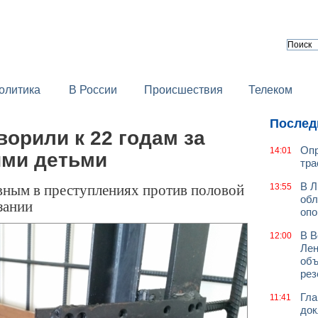
олитика
В России
Происшествия
Телеком
Послед
орили к 22 годам за
Опр
14:01
ими детьми
тра
вным в преступлениях против половой
В Л
13:55
обл
зании
оп
В В
12:00
Лен
объ
рез
Гла
11:41
док