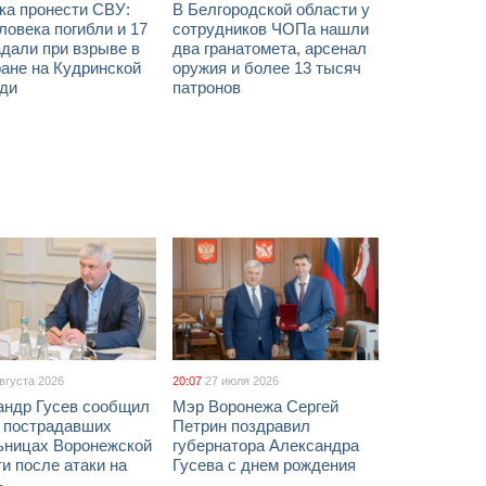
ка пронести СВУ:
В Белгородской области у
ловека погибли и 17
сотрудников ЧОПа нашли
дали при взрыве в
два гранатомета, арсенал
ане на Кудринской
оружия и более 13 тысяч
ди
патронов
августа 2026
20:07
27 июля 2026
андр Гусев сообщил
Мэр Воронежа Сергей
х пострадавших
Петрин поздравил
ьницах Воронежской
губернатора Александра
и после атаки на
Гусева с днем рождения
ь