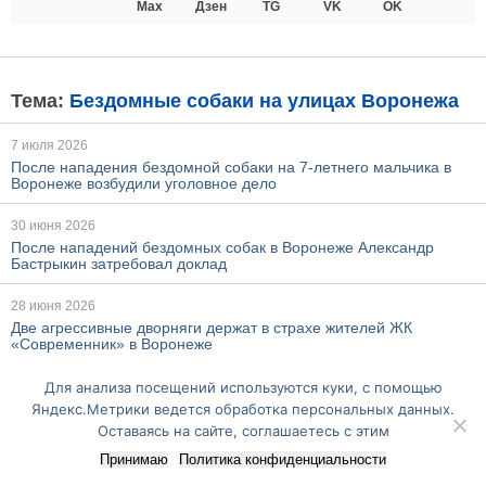
Max
Дзен
TG
VK
OK
Тема:
Бездомные собаки на улицах Воронежа
7 июля 2026
После нападения бездомной собаки на 7-летнего мальчика в
Воронеже возбудили уголовное дело
30 июня 2026
После нападений бездомных собак в Воронеже Александр
Бастрыкин затребовал доклад
28 июня 2026
Две агрессивные дворняги держат в страхе жителей ЖК
«Современник» в Воронеже
Для анализа посещений используются куки, с помощью
Ещё по этой теме
Яндекс.Метрики ведется обработка персональных данных.
Оставаясь на сайте, соглашаетесь с этим
Перейти на полную версию сайта
Принимаю
Политика конфиденциальности