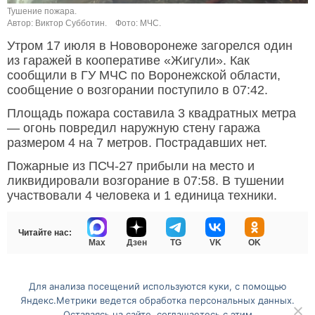
Тушение пожара.
Автор: Виктор Субботин.
Фото: МЧС.
Утром 17 июля в Нововоронеже загорелся один
из гаражей в кооперативе «Жигули». Как
сообщили в ГУ МЧС по Воронежской области,
сообщение о возгорании поступило в 07:42.
Площадь пожара составила 3 квадратных метра
— огонь повредил наружную стену гаража
размером 4 на 7 метров. Пострадавших нет.
Пожарные из ПСЧ-27 прибыли на место и
ликвидировали возгорание в 07:58. В тушении
участвовали 4 человека и 1 единица техники.
Читайте нас:
Max
Дзен
TG
VK
OK
Для анализа посещений используются куки, с помощью
Перейти на полную версию сайта
Яндекс.Метрики ведется обработка персональных данных.
Оставаясь на сайте, соглашаетесь с этим