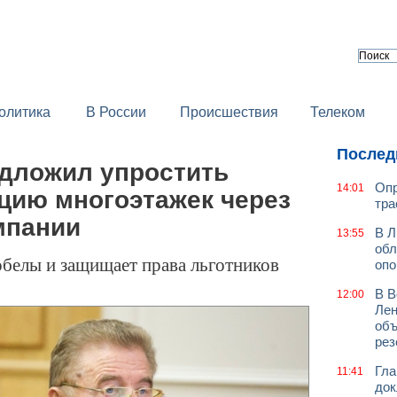
олитика
В России
Происшествия
Телеком
Послед
едложил упростить
Опр
14:01
цию многоэтажек через
тра
мпании
В Л
13:55
обл
обелы и защищает права льготников
оп
В В
12:00
Лен
объ
рез
Гла
11:41
док