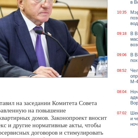
в В
Мэр
10:35
поз
вод
В В
09:18
мас
воз
В В
09:06
пох
Чел
08:52
опр
М-4
Ноч
08:04
адм
тавил на заседании Комитета Совета
Во
равленную на повышение
Шес
07:02
вартирных домов. Законопроект вносит
и ч
с и другие нормативные акты, чтобы
ноч
осервисных договоров и стимулировать