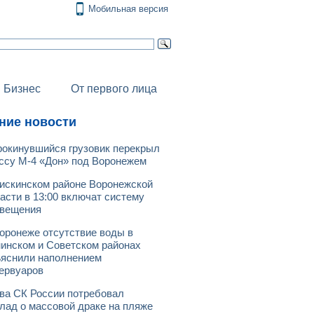
Мобильная версия
Бизнес
От первого лица
ние новости
окинувшийся грузовик перекрыл
ссу М-4 «Дон» под Воронежем
искинском районе Воронежской
асти в 13:00 включат систему
овещения
оронеже отсутствие воды в
инском и Советском районах
яснили наполнением
ервуаров
ва СК России потребовал
лад о массовой драке на пляже