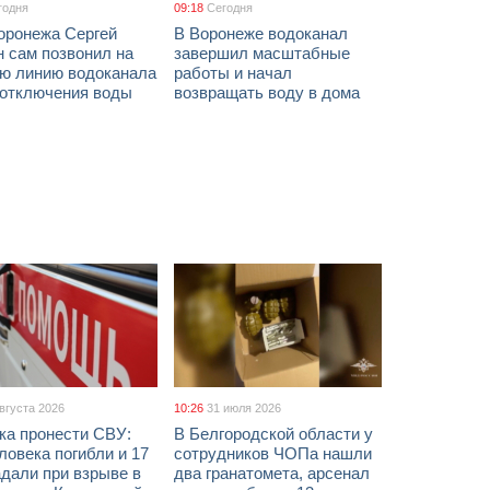
годня
09:18
Сегодня
оронежа Сергей
В Воронеже водоканал
 сам позвонил на
завершил масштабные
ую линию водоканала
работы и начал
 отключения воды
возвращать воду в дома
августа 2026
10:26
31 июля 2026
ка пронести СВУ:
В Белгородской области у
ловека погибли и 17
сотрудников ЧОПа нашли
дали при взрыве в
два гранатомета, арсенал