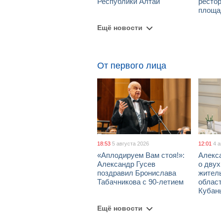
Республики Алтай
рестор
площа
Ещё новости
От первого лица
18:53
5 августа 2026
12:01
4 
«Аплодируем Вам стоя!»:
Алекс
Александр Гусев
о дву
поздравил Бронислава
жител
Табачникова с 90-летием
област
Кубан
Ещё новости