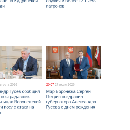
ане на Кудринской
оружия и более 13 тысяч
ди
патронов
августа 2026
20:07
27 июля 2026
андр Гусев сообщил
Мэр Воронежа Сергей
х пострадавших
Петрин поздравил
ьницах Воронежской
губернатора Александра
и после атаки на
Гусева с днем рождения
ь