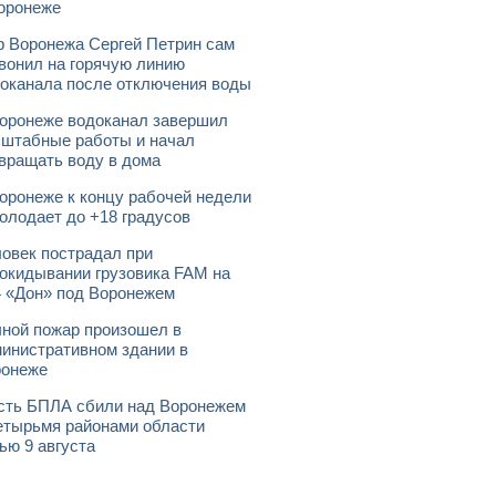
оронеже
 Воронежа Сергей Петрин сам
вонил на горячую линию
оканала после отключения воды
оронеже водоканал завершил
штабные работы и начал
вращать воду в дома
оронеже к концу рабочей недели
олодает до +18 градусов
овек пострадал при
окидывании грузовика FAM на
 «Дон» под Воронежем
ной пожар произошел в
инистративном здании в
ронеже
ть БПЛА сбили над Воронежем
етырьмя районами области
ью 9 августа