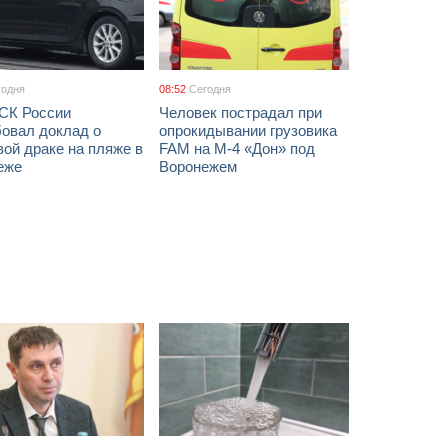
годня
08:52
Сегодня
 СК России
Человек пострадал при
бовал доклад о
опрокидывании грузовика
ой драке на пляже в
FAM на М-4 «Дон» под
еже
Воронежем