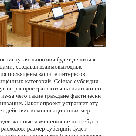
остигнутая экономия будет делиться
цами, создавая взаимовыгодные
ния посвящены защите интересов
ищённых категорий. Сейчас субсидии
уг не распространяются на платежи по
из-за чего такие граждане фактически
рнизации. Законопроект устраняет эту
ет действие компенсационных мер.
редложенные изменения не потребуют
асходов: размер субсидий будет
льного снижения потребления ресурсов.