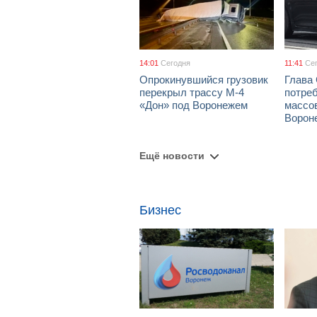
14:01
Сегодня
11:41
Се
Опрокинувшийся грузовик
Глава
перекрыл трассу М-4
потре
«Дон» под Воронежем
массов
Ворон
Ещё новости
Бизнес