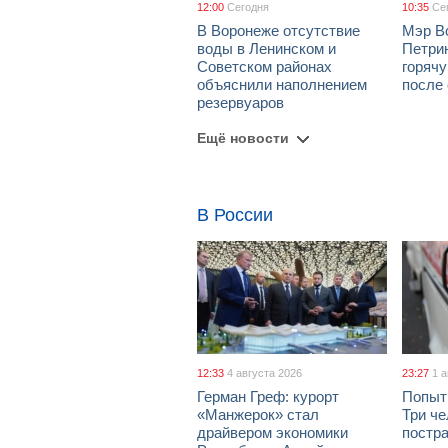
12:00
Сегодня
10:35
Се
В Воронеже отсутствие
Мэр В
воды в Ленинском и
Петрин
Советском районах
горяч
объяснили наполнением
после
резервуаров
Ещё новости
В России
12:33
4 августа 2026
23:27
1 
Герман Греф: курорт
Попыт
«Манжерок» стал
Три че
драйвером экономики
постра