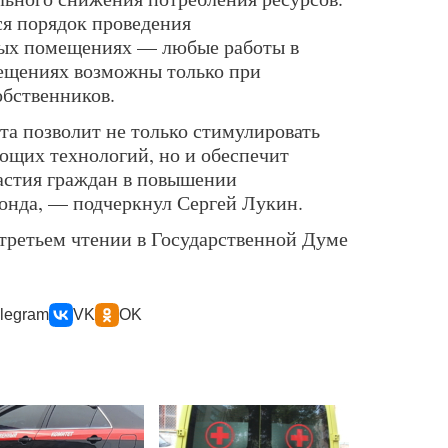
ся порядок проведения
ных помещениях — любые работы в
ещениях возможны только при
обственников.
а позволит не только стимулировать
ющих технологий, но и обеспечит
астия граждан в повышении
онда, — подчеркнул Сергей Лукин.
третьем чтении в Государственной Думе
legram
VK
OK