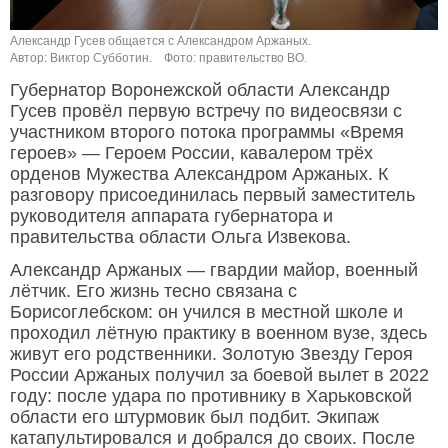
Александр Гусев общается с Александром Аржаных.
Автор: Виктор Субботин.
Фото: правительство ВО.
Губернатор Воронежской области Александр
Гусев провёл первую встречу по видеосвязи с
участником второго потока программы «Время
героев» — Героем России, кавалером трёх
орденов Мужества Александром Аржаных. К
разговору присоединилась первый заместитель
руководителя аппарата губернатора и
правительства области Ольга Извекова.
Александр Аржаных — гвардии майор, военный
лётчик. Его жизнь тесно связана с
Борисоглебском: он учился в местной школе и
проходил лётную практику в военном вузе, здесь
живут его родственники. Золотую Звезду Героя
России Аржаных получил за боевой вылет в 2022
году: после удара по противнику в Харьковской
области его штурмовик был подбит. Экипаж
катапультировался и добрался до своих. После