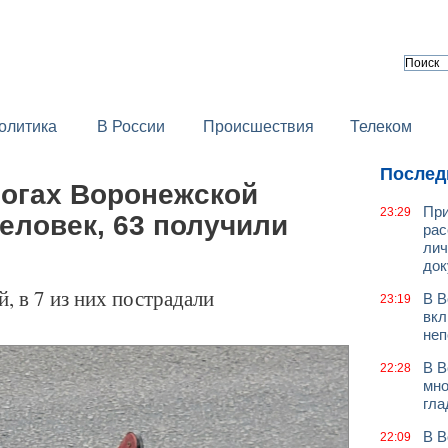
олитика
В России
Происшествия
Телеком
Послед
рогах Воронежской
При
23:29
человек, 63 получили
рас
лич
док
, в 7 из них пострадали
В В
23:19
вкл
неп
В В
22:28
мно
гла
В В
22:09