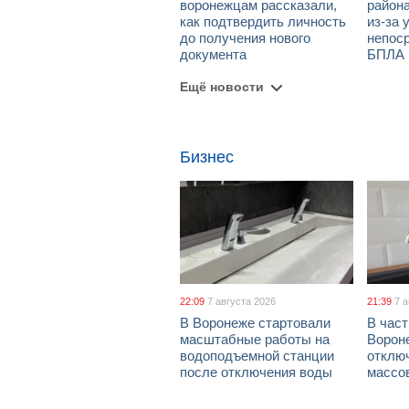
воронежцам рассказали,
район
как подтвердить личность
из-за 
до получения нового
непос
документа
БПЛА
Ещё новости
Бизнес
22:09
7 августа 2026
21:39
7 
В Воронеже стартовали
В част
масштабные работы на
Ворон
водоподъемной станции
отклю
после отключения воды
массо