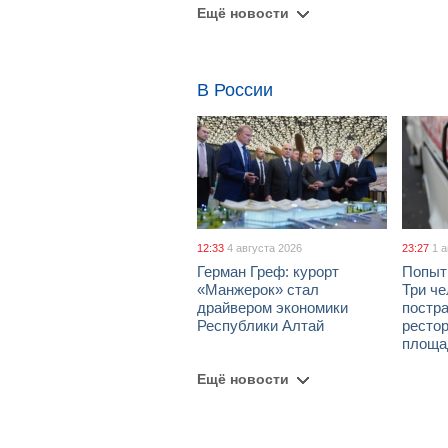
Ещё новости
В России
12:33
4 августа 2026
23:27
1 
Герман Греф: курорт
Попыт
«Манжерок» стал
Три че
драйвером экономики
постра
Республики Алтай
рестор
площа
Ещё новости