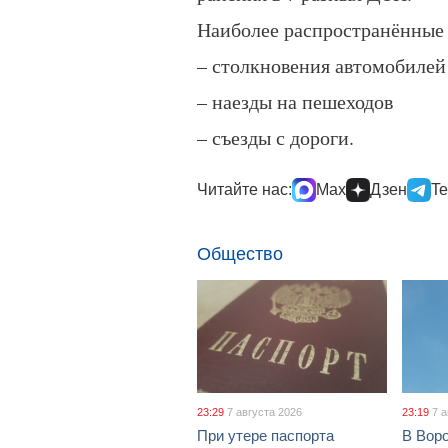
Наиболее распространённые 
– столкновения автомобилей
– наезды на пешеходов
– съезды с дороги.
Читайте нас:
Max
Дзен
Te
Общество
23:29
7 августа 2026
23:19
7 
При утере паспорта
В Вор