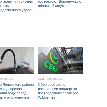
ах включили сирены
м/с накроют Воронежскую
угрозы
область 8 августа
редственного удара
августа 2026
16:16
7 августа 2026
и Ленинского района
Сбер сообщил о
ежа досрочно
расширении поддержки
чили воду перед
пострадавших селлеров
вым отключением
Wildberries