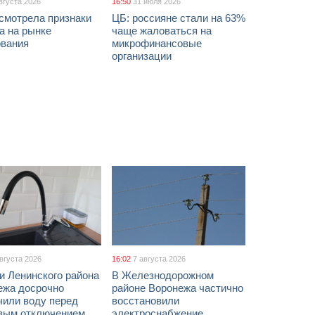
вгуста 2026
16:50
31 июля 2026
смотрела признаки
ЦБ: россияне стали на 63%
а на рынке
чаще жаловаться на
ования
микрофинансовые
организации
августа 2026
16:02
7 августа 2026
и Ленинского района
В Железнодорожном
ежа досрочно
районе Воронежа частично
чили воду перед
восстановили
вым отключением
электроснабжение