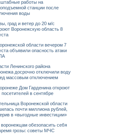
штабные работы на
оподъемной станции после
лючения воды
зы, град и ветер до 20 м/с
роют Воронежскую область 8
уста
оронежской области вечером 7
уста объявили опасность атаки
ЛА
асти Ленинского района
онежа досрочно отключили воду
ед массовым отключением
оронеже Дом Гарденина откроют
 посетителей в сентябре
ельница Воронежской области
илась почти миллиона рублей,
ерив в «выгодные инвестиции»
 воронежцам обезопасить себя
время грозы: советы МЧС