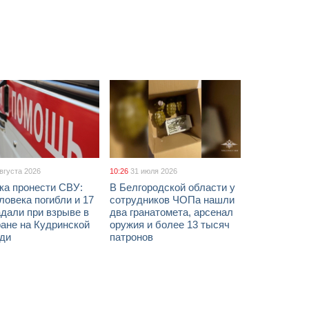
августа 2026
10:26
31 июля 2026
ка пронести СВУ:
В Белгородской области у
ловека погибли и 17
сотрудников ЧОПа нашли
дали при взрыве в
два гранатомета, арсенал
ане на Кудринской
оружия и более 13 тысяч
ди
патронов