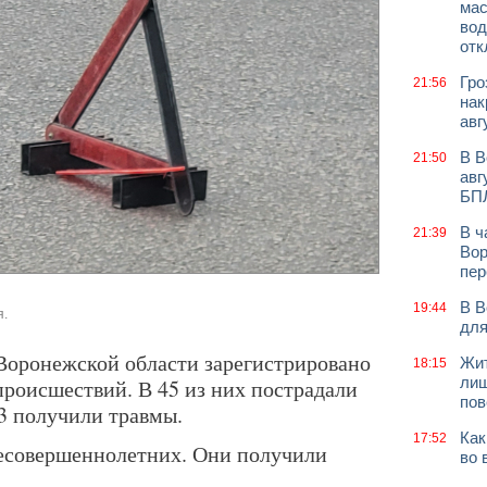
мас
вод
отк
Гро
21:56
нак
авг
В В
21:50
авг
БП
В ч
21:39
Вор
пер
В В
19:44
я.
для
 Воронежской области зарегистрировано
Жит
18:15
лиш
роисшествий. В 45 из них пострадали
пов
63 получили травмы.
Как
17:52
есовершеннолетних. Они получили
во 