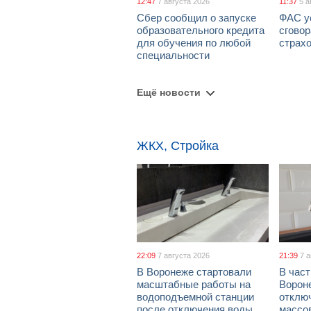
12:47
7 августа 2026
11:37
5 а
Сбер сообщил о запуске
ФАС у
образовательного кредита
сговор
для обучения по любой
страх
специальности
Ещё новости
ЖКХ, Стройка
22:09
7 августа 2026
21:39
7 
В Воронеже стартовали
В част
масштабные работы на
Ворон
водоподъемной станции
отклю
после отключения воды
массо