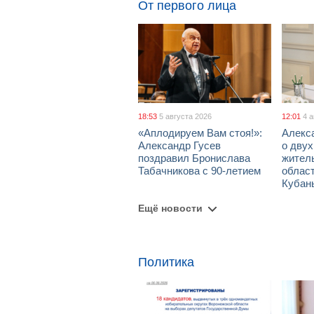
От первого лица
18:53
5 августа 2026
12:01
4 
«Аплодируем Вам стоя!»:
Алекс
Александр Гусев
о дву
поздравил Бронислава
жител
Табачникова с 90-летием
област
Кубан
Ещё новости
Политика