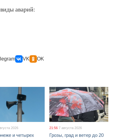
виды аварий:
legram
VK
OK
августа 2026
21:56
7 августа 2026
онеже и четырех
Грозы, град и ветер до 20