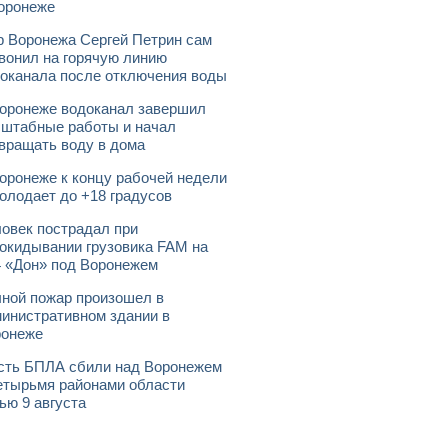
оронеже
 Воронежа Сергей Петрин сам
вонил на горячую линию
оканала после отключения воды
оронеже водоканал завершил
штабные работы и начал
вращать воду в дома
оронеже к концу рабочей недели
олодает до +18 градусов
овек пострадал при
окидывании грузовика FAM на
 «Дон» под Воронежем
ной пожар произошел в
инистративном здании в
ронеже
ть БПЛА сбили над Воронежем
етырьмя районами области
ью 9 августа