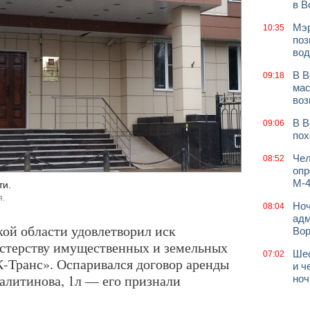
в В
Мэр
10:35
поз
вод
В В
09:18
мас
воз
В В
09:06
пох
Чел
08:52
опр
М-4
ти.
я.
Ноч
08:04
адм
ой области удовлетворил иск
Во
истерству имущественных и земельных
Шес
07:02
-Транс». Оспаривался договор аренды
и ч
алитинова, 1л — его признали
ноч