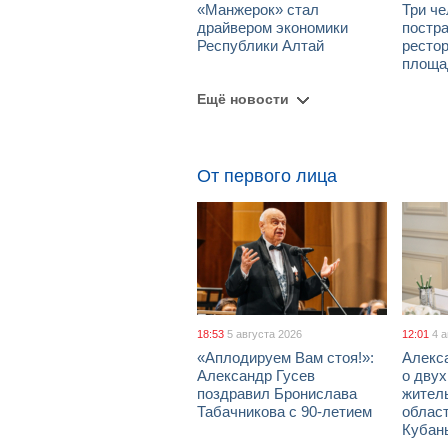
«Манжерок» стал
Три че
драйвером экономики
постра
Республики Алтай
рестор
площа
Ещё новости
От первого лица
18:53
5 августа 2026
12:01
4 
«Аплодируем Вам стоя!»:
Алекс
Александр Гусев
о дву
поздравил Бронислава
жител
Табачникова с 90-летием
област
Кубан