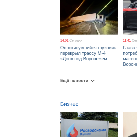
14:01
Сегодня
11:41
Се
Опрокинувшийся грузовик
Глава
перекрыл трассу М-4
потре
«Дон» под Воронежем
массов
Ворон
Ещё новости
Бизнес