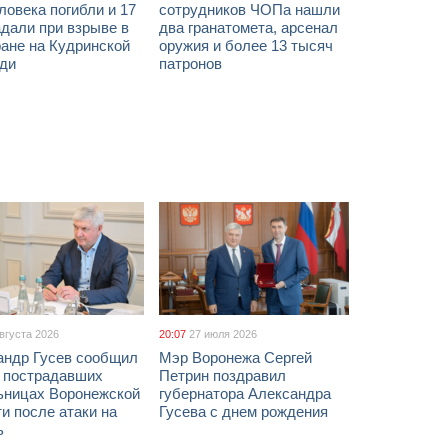
ловека погибли и 17
сотрудников ЧОПа нашли
дали при взрыве в
два гранатомета, арсенал
ане на Кудринской
оружия и более 13 тысяч
ди
патронов
августа 2026
20:07
27 июля 2026
андр Гусев сообщил
Мэр Воронежа Сергей
х пострадавших
Петрин поздравил
ьницах Воронежской
губернатора Александра
и после атаки на
Гусева с днем рождения
ь