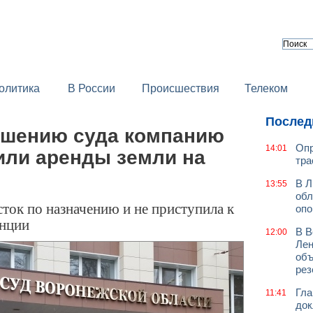
олитика
В России
Происшествия
Телеком
Послед
ешению суда компанию
Опр
14:01
или аренды земли на
тра
В Л
13:55
обл
ток по назначению и не приступила к
оп
анции
В В
12:00
Лен
объ
рез
Гла
11:41
док