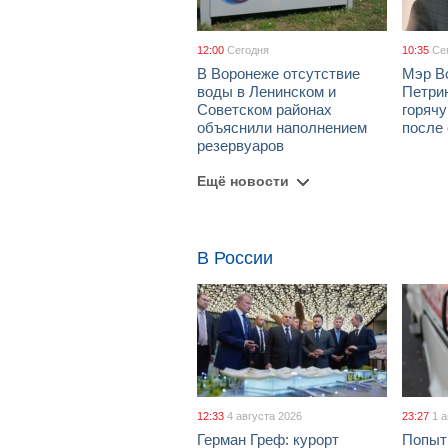
12:00
Сегодня
10:35
Се
В Воронеже отсутствие
Мэр В
воды в Ленинском и
Петрин
Советском районах
горяч
объяснили наполнением
после
резервуаров
Ещё новости
В России
12:33
4 августа 2026
23:27
1 
Герман Греф: курорт
Попыт