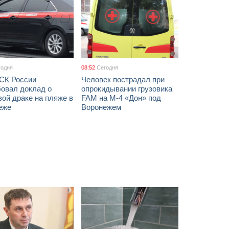
годня
08:52
Сегодня
 СК России
Человек пострадал при
бовал доклад о
опрокидывании грузовика
ой драке на пляже в
FAM на М-4 «Дон» под
еже
Воронежем