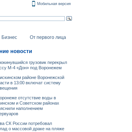
Мобильная версия
Бизнес
От первого лица
ние новости
окинувшийся грузовик перекрыл
ссу М-4 «Дон» под Воронежем
искинском районе Воронежской
асти в 13:00 включат систему
овещения
оронеже отсутствие воды в
инском и Советском районах
яснили наполнением
ервуаров
ва СК России потребовал
лад о массовой драке на пляже