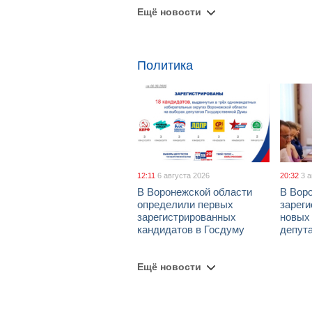
Ещё новости
Политика
12:11
6 августа 2026
20:32
3 
В Воронежской области
В Вор
определили первых
зарег
зарегистрированных
новых
кандидатов в Госдуму
депут
Ещё новости