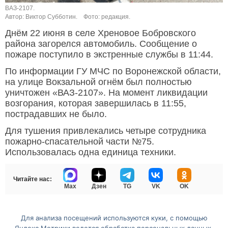
ВАЗ-2107.
Автор: Виктор Субботин.
Фото: редакция.
Днём 22 июня в селе Хреновое Бобровского
района загорелся автомобиль. Сообщение о
пожаре поступило в экстренные службы в 11:44.
По информации ГУ МЧС по Воронежской области,
на улице Вокзальной огнём был полностью
уничтожен «ВАЗ-2107». На момент ликвидации
возгорания, которая завершилась в 11:55,
пострадавших не было.
Для тушения привлекались четыре сотрудника
пожарно-спасательной части №75.
Использовалась одна единица техники.
Читайте нас:
Max
Дзен
TG
VK
OK
Для анализа посещений используются куки, с помощью
Перейти на полную версию сайта