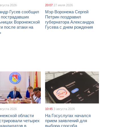
августа 2026
20:07
27 июля 2026
андр Гусев сообщил
Мэр Воронежа Сергей
х пострадавших
Петрин поздравил
ьницах Воронежской
губернатора Александра
и после атаки на
Гусева с днем рождения
ь
августа 2026
10:45
3 августа 2026
онежской области
На Госуслугах начался
истрировали четырех
прием заявлений для
 кандидатов в
выбора способа