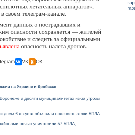
зар
спилотных летательных аппаратов», —
гар
в своём телеграм-канале.
омент данных о пострадавших и
жим опасности сохраняется — жителей
покойствие и следить за официальными
ъявлена
опасность налета дронов.
legram
VK
OK
ссии на Украине и Донбассе
:
Воронеже и десяти муниципалитетах из-за угрозы
и днем 6 августа объявили опасность атаки БПЛА
районами ночью уничтожили 57 БПЛА,