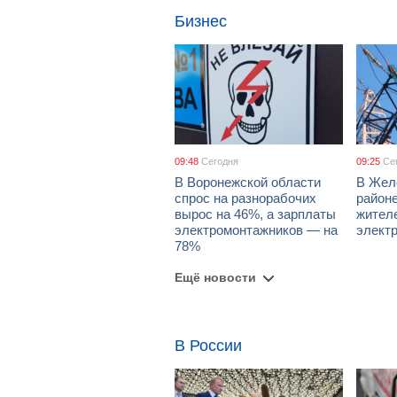
Бизнес
09:48
Сегодня
09:25
Се
В Воронежской области
В Жел
спрос на разнорабочих
район
вырос на 46%, а зарплаты
жител
электромонтажников — на
элект
78%
Ещё новости
В России