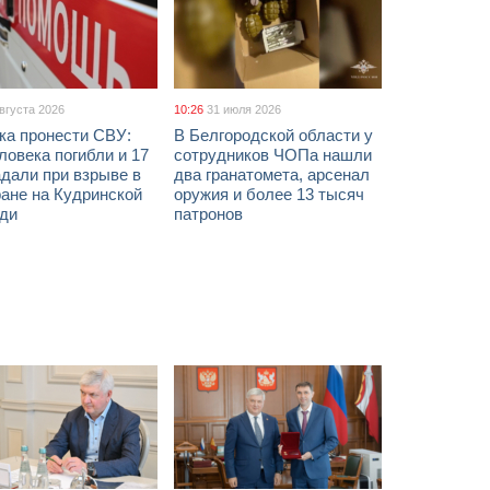
августа 2026
10:26
31 июля 2026
ка пронести СВУ:
В Белгородской области у
ловека погибли и 17
сотрудников ЧОПа нашли
дали при взрыве в
два гранатомета, арсенал
ане на Кудринской
оружия и более 13 тысяч
ди
патронов