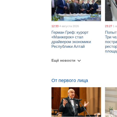
12:33
4 августа 2026
23:27
1 
Герман Греф: курорт
Попыт
«Манжерок» стал
Три че
драйвером экономики
постра
Республики Алтай
рестор
площа
Ещё новости
От первого лица