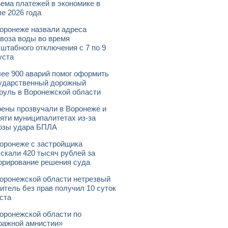
ема платежей в экономике в
е 2026 года
оронеже назвали адреса
воза воды во время
штабного отключения с 7 по 9
уста
ее 900 аварий помог оформить
ударственный дорожный
руль в Воронежской области
ены прозвучали в Воронеже и
яти муниципалитетах из-за
озы удара БПЛА
оронеже с застройщика
скали 420 тысяч рублей за
орирование решения суда
оронежской области нетрезвый
итель без прав получил 10 суток
ста
оронежской области по
ражной амнистии»