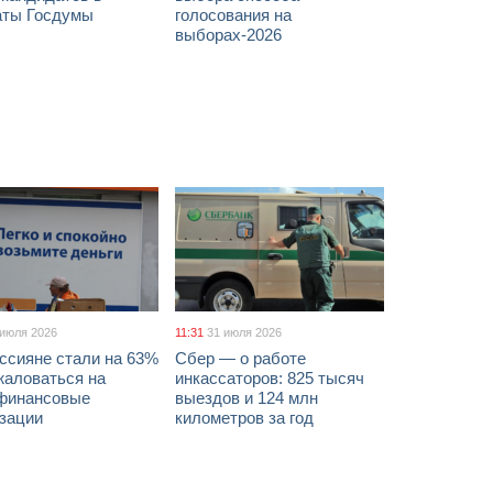
аты Госдумы
голосования на
выборах-2026
 июля 2026
11:31
31 июля 2026
ссияне стали на 63%
Сбер — о работе
жаловаться на
инкассаторов: 825 тысяч
финансовые
выездов и 124 млн
изации
километров за год