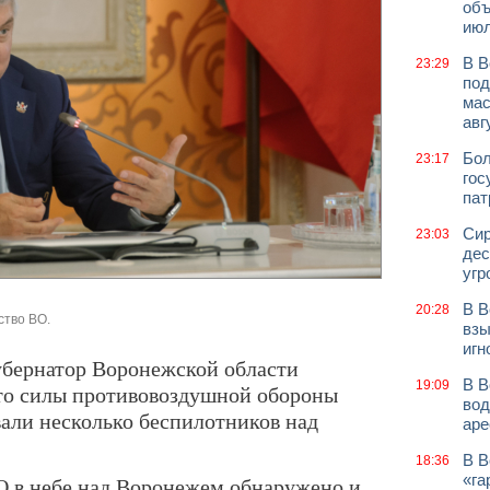
объ
июл
В В
23:29
под
мас
авг
Бол
23:17
гос
пат
Сир
23:03
дес
угр
В В
20:28
ство ВО.
взы
игн
губернатор Воронежской области
В В
19:09
что силы противовоздушной обороны
вод
али несколько беспилотников над
аре
В В
18:36
«га
в небе над Воронежем обнаружено и