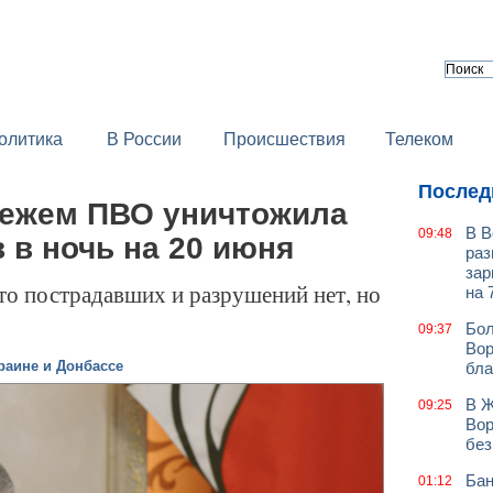
олитика
В России
Происшествия
Телеком
Послед
нежем ПВО уничтожила
В В
09:48
 в ночь на 20 июня
раз
зар
то пострадавших и разрушений нет, но
на 
Бол
09:37
Вор
раине и Донбассе
бла
В Ж
09:25
Вор
без
Бан
01:12