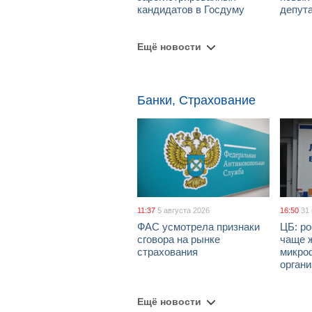
кандидатов в Госдуму
депут
Ещё новости
Банки, Страхование
11:37
5 августа 2026
16:50
31
ФАС усмотрела признаки
ЦБ: ро
сговора на рынке
чаще 
страхования
микро
орган
Ещё новости