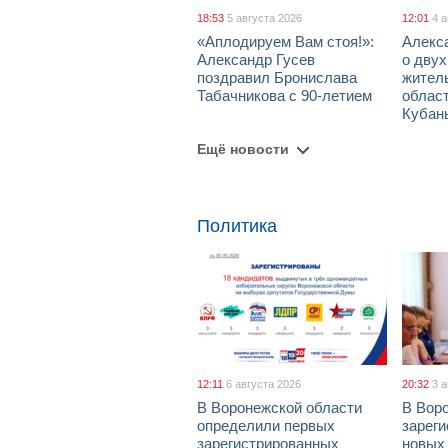
18:53
5 августа 2026
12:01
4 
«Аплодируем Вам стоя!»:
Алекс
Александр Гусев
о дву
поздравил Бронислава
жител
Табачникова с 90-летием
област
Кубан
Ещё новости
Политика
12:11
6 августа 2026
20:32
3 
В Воронежской области
В Вор
определили первых
зарег
зарегистрированных
новых