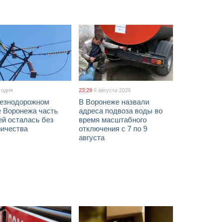
годня
23:29
6 августа 2026
езнодорожном
В Воронеже назвали
е Воронежа часть
адреса подвоза воды во
ей осталась без
время масштабного
ричества
отключения с 7 по 9
августа