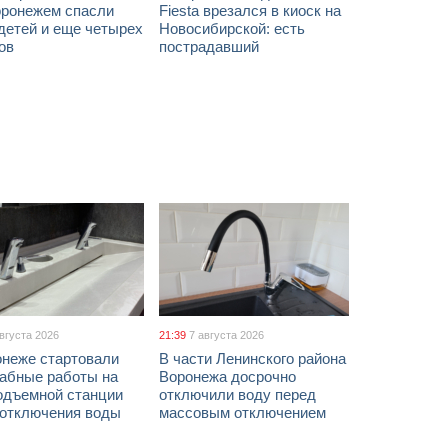
оронежем спасли
Fiesta врезался в киоск на
детей и еще четырех
Новосибирской: есть
ов
пострадавший
августа 2026
21:39
7 августа 2026
онеже стартовали
В части Ленинского района
абные работы на
Воронежа досрочно
одъемной станции
отключили воду перед
 отключения воды
массовым отключением