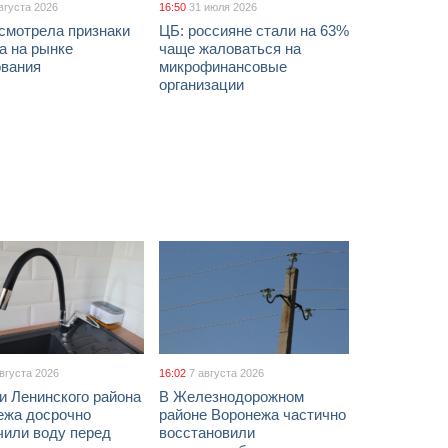
вгуста 2026
16:50
31 июля 2026
смотрела признаки
ЦБ: россияне стали на 63%
а на рынке
чаще жаловаться на
ования
микрофинансовые
организации
августа 2026
16:02
7 августа 2026
и Ленинского района
В Железнодорожном
ежа досрочно
районе Воронежа частично
чили воду перед
восстановили