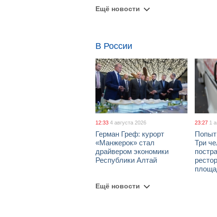
Ещё новости
В России
12:33
4 августа 2026
23:27
1 
Герман Греф: курорт
Попыт
«Манжерок» стал
Три че
драйвером экономики
постра
Республики Алтай
рестор
площа
Ещё новости