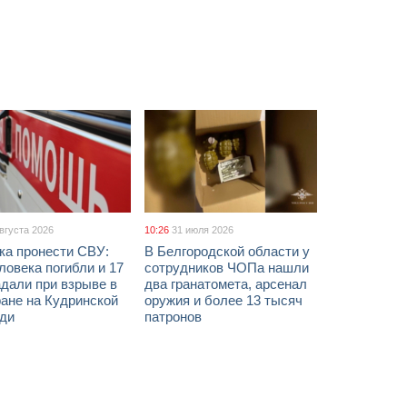
августа 2026
10:26
31 июля 2026
ка пронести СВУ:
В Белгородской области у
ловека погибли и 17
сотрудников ЧОПа нашли
дали при взрыве в
два гранатомета, арсенал
ане на Кудринской
оружия и более 13 тысяч
ди
патронов