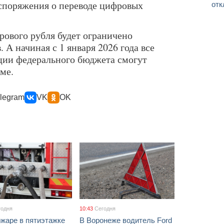
аспоряжения о переводе цифровых
отк
рового рубля будет ограничено
 А начиная с 1 января 2026 года все
ции федерального бюджета смогут
ме.
legram
VK
OK
годня
10:43
Сегодня
жаре в пятиэтажке
В Воронеже водитель Ford