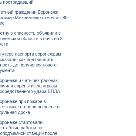
ь пострадавший
етный гражданин Воронежа
димир Михайленко отмечает 85-
ие
етную опасность объявили в
онежской области в ночь на 8
уста
 утере паспорта воронежцам
сказали, как подтвердить
ность до получения нового
умента
оронеже и четырех районах
ючили сирены из-за угрозы
осредственного удара БПЛА
оронеже при пожаре в
гоэтажке сгорели пылесос и
дильная доска
оронеже стартовали
штабные работы на
оподъемной станции после