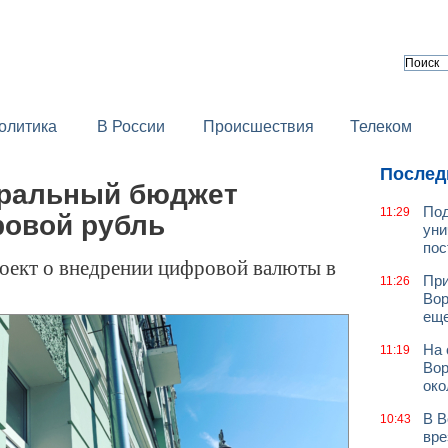
олитика
В России
Происшествия
Телеком
Послед
еральный бюджет
Под
11:29
ровой рубль
уни
пос
оект о внедрении цифровой валюты в
При
11:26
Вор
еще
На 
11:19
Вор
око
В В
10:43
вре