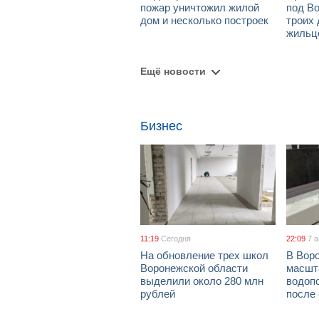
пожар уничтожил жилой
под В
дом и несколько построек
троих 
жильц
Ещё новости
Бизнес
11:19
Сегодня
22:09
7 
На обновление трех школ
В Вор
Воронежской области
масшт
выделили около 280 млн
водоп
рублей
после