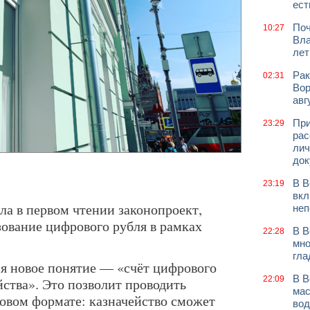
ест
Поч
10:27
Вла
лет
Рак
02:31
Вор
авг
При
23:29
рас
лич
док
В В
23:19
вкл
ла в первом чтении законопроект,
неп
ование цифрового рубля в рамках
В В
22:28
мно
гла
ся новое понятие — «счёт цифрового
В В
22:09
ства». Это позволит проводить
мас
овом формате: казначейство сможет
вод