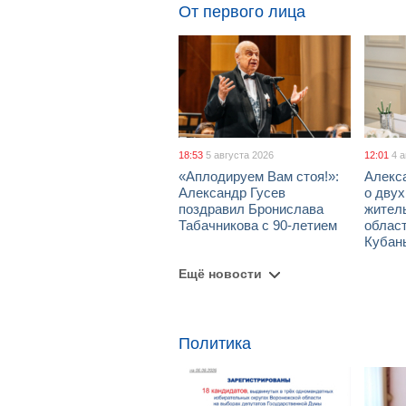
От первого лица
18:53
5 августа 2026
12:01
4 
«Аплодируем Вам стоя!»:
Алекс
Александр Гусев
о дву
поздравил Бронислава
жител
Табачникова с 90-летием
област
Кубан
Ещё новости
Политика