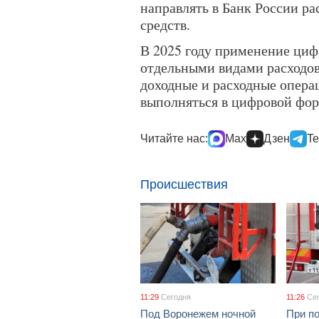
направлять в Банк России р
средств.
В 2025 году применение циф
отдельными видами расходов.
доходные и расходные опера
выполняться в цифровой фор
Читайте нас:
Max
Дзен
Te
Происшествия
11:29
Сегодня
11:26
Се
Под Воронежем ночной
При по