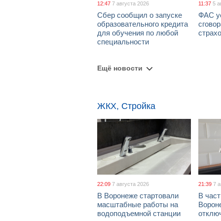
12:47
7 августа 2026
11:37
5 а
Сбер сообщил о запуске
ФАС у
образовательного кредита
сговор
для обучения по любой
страх
специальности
Ещё новости
ЖКХ, Стройка
22:09
7 августа 2026
21:39
7 
В Воронеже стартовали
В част
масштабные работы на
Ворон
водоподъемной станции
отклю