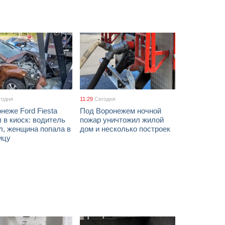
годня
11:29
Сегодня
неже Ford Fiesta
Под Воронежем ночной
 в киоск: водитель
пожар уничтожил жилой
л, женщина попала в
дом и несколько построек
ицу