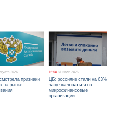
вгуста 2026
16:50
31 июля 2026
смотрела признаки
ЦБ: россияне стали на 63%
а на рынке
чаще жаловаться на
ования
микрофинансовые
организации