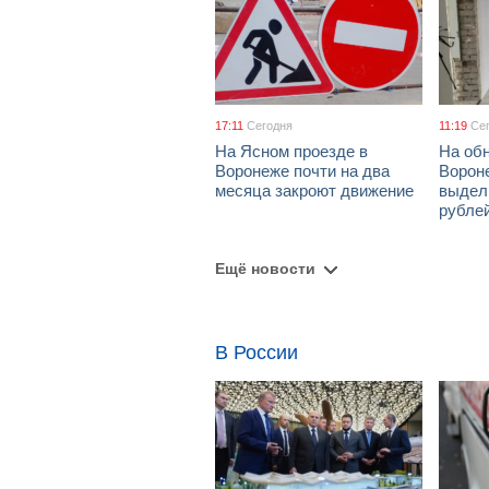
17:11
Сегодня
11:19
Се
На Ясном проезде в
На об
Воронеже почти на два
Ворон
месяца закроют движение
выдел
рубле
Ещё новости
В России