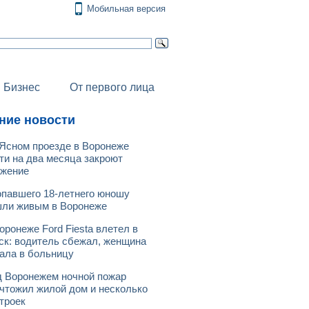
Мобильная версия
Бизнес
От первого лица
ние новости
Ясном проезде в Воронеже
ти на два месяца закроют
ижение
павшего 18-летнего юношу
ли живым в Воронеже
оронеже Ford Fiesta влетел в
ск: водитель сбежал, женщина
ала в больницу
 Воронежем ночной пожар
чтожил жилой дом и несколько
троек