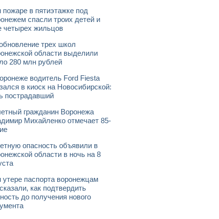
 пожаре в пятиэтажке под
онежем спасли троих детей и
 четырех жильцов
обновление трех школ
онежской области выделили
ло 280 млн рублей
оронеже водитель Ford Fiesta
зался в киоск на Новосибирской:
ь пострадавший
етный гражданин Воронежа
димир Михайленко отмечает 85-
ие
етную опасность объявили в
онежской области в ночь на 8
уста
 утере паспорта воронежцам
сказали, как подтвердить
ность до получения нового
умента