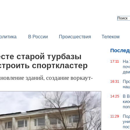
олитика
В России
Происшествия
Телеком
Послед
сте старой турбазы
На 
17:11
строить спорткластер
поч
дв
новление зданий, создание воркаут-
Про
16:31
наш
В В
14:25
кио
поп
Под
11:29
уни
пос