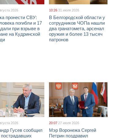
августа 2026
10:26
31 июля 2026
ка пронести СВУ:
В Белгородской области у
ловека погибли и 17
сотрудников ЧОПа нашли
дали при взрыве в
два гранатомета, арсенал
ане на Кудринской
оружия и более 13 тысяч
ди
патронов
августа 2026
20:07
27 июля 2026
андр Гусев сообщил
Мэр Воронежа Сергей
х пострадавших
Петрин поздравил