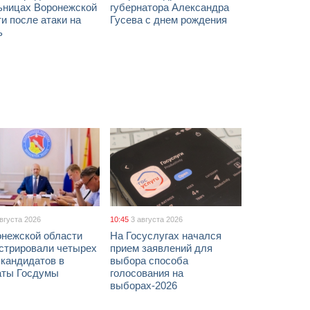
ьницах Воронежской
губернатора Александра
и после атаки на
Гусева с днем рождения
ь
августа 2026
10:45
3 августа 2026
онежской области
На Госуслугах начался
истрировали четырех
прием заявлений для
 кандидатов в
выбора способа
аты Госдумы
голосования на
выборах-2026