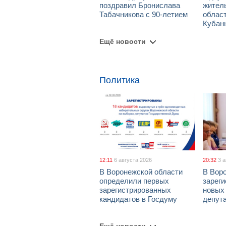
поздравил Бронислава
жител
Табачникова с 90-летием
област
Кубан
Ещё новости
Политика
12:11
6 августа 2026
20:32
3 
В Воронежской области
В Вор
определили первых
зарег
зарегистрированных
новых
кандидатов в Госдуму
депут