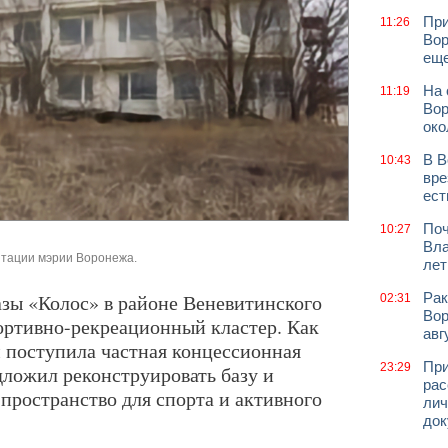
При
11:26
Вор
еще
На 
11:19
Вор
око
В В
10:43
вре
ест
Поч
10:27
Вла
нтации мэрии Воронежа.
лет
зы «Колос» в районе Веневитинского
Рак
02:31
Вор
ортивно-рекреационный кластер. Как
авг
м поступила частная концессионная
При
23:29
ложил реконструировать базу и
рас
 пространство для спорта и активного
лич
док