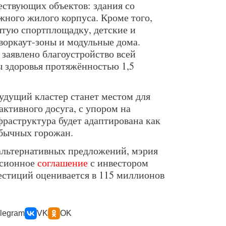
ствующих объектов: здания со
жного жилого корпуса. Кроме того,
ытую спортплощадку, детские и
воркаут-зоны и модульные дома.
заявлено благоустройство всей
ы здоровья протяжённостью 1,5
будущий кластер станет местом для
активного досуга, с упором на
фраструктура будет адаптирована как
обычных горожан.
 альтернативных предложений, мэрия
ссионное
соглашение
с инвестором
вестиций оценивается в 115 миллионов
legram
VK
OK