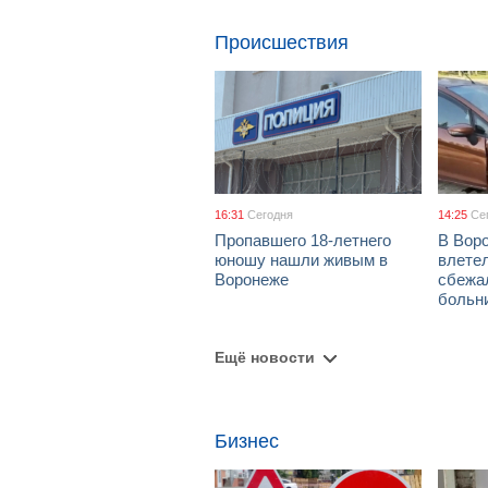
Происшествия
16:31
Сегодня
14:25
Се
Пропавшего 18-летнего
В Воро
юношу нашли живым в
влетел
Воронеже
сбежа
больн
Ещё новости
Бизнес