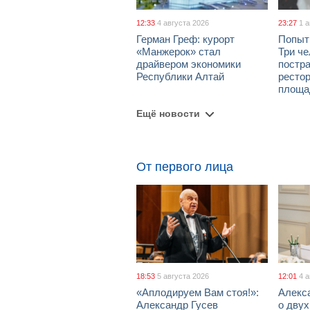
12:33
4 августа 2026
23:27
1 
Герман Греф: курорт
Попыт
«Манжерок» стал
Три че
драйвером экономики
постра
Республики Алтай
рестор
площа
Ещё новости
От первого лица
18:53
5 августа 2026
12:01
4 
«Аплодируем Вам стоя!»:
Алекс
Александр Гусев
о дву