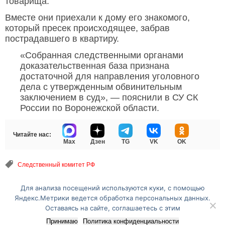
товарища.
Вместе они приехали к дому его знакомого,
который пресек происходящее, забрав
пострадавшего в квартиру.
«Собранная следственными органами
доказательственная база признана
достаточной для направления уголовного
дела с утвержденным обвинительным
заключением в суд», — пояснили в СУ СК
России по Воронежской области.
Читайте нас:
Max
Дзен
TG
VK
OK
Следственный комитет РФ
Для анализа посещений используются куки, с помощью
Перейти на полную версию сайта
Яндекс.Метрики ведется обработка персональных данных.
Оставаясь на сайте, соглашаетесь с этим
Принимаю
Политика конфиденциальности