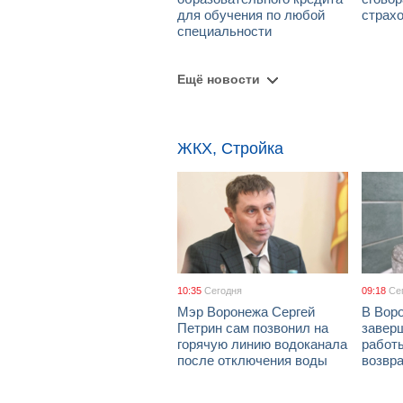
для обучения по любой
страх
специальности
Ещё новости
ЖКХ, Стройка
10:35
Сегодня
09:18
Се
Мэр Воронежа Сергей
В Вор
Петрин сам позвонил на
завер
горячую линию водоканала
работ
после отключения воды
возвр