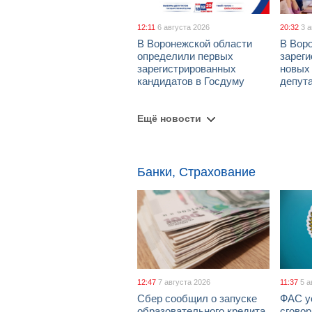
12:11
6 августа 2026
20:32
3 
В Воронежской области
В Вор
определили первых
зарег
зарегистрированных
новых
кандидатов в Госдуму
депут
Ещё новости
Банки, Страхование
12:47
7 августа 2026
11:37
5 а
Сбер сообщил о запуске
ФАС у
образовательного кредита
сговор