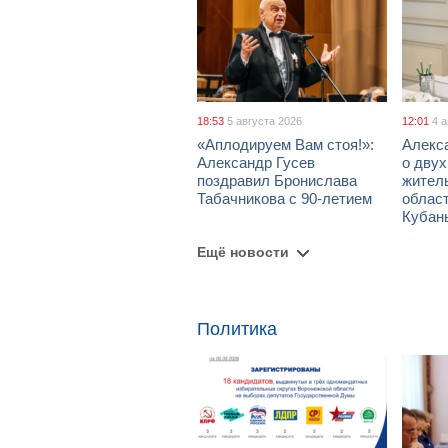
18:53
5 августа 2026
12:01
4 
«Аплодируем Вам стоя!»:
Алекс
Александр Гусев
о дву
поздравил Бронислава
жител
Табачникова с 90-летием
област
Кубан
Ещё новости
Политика