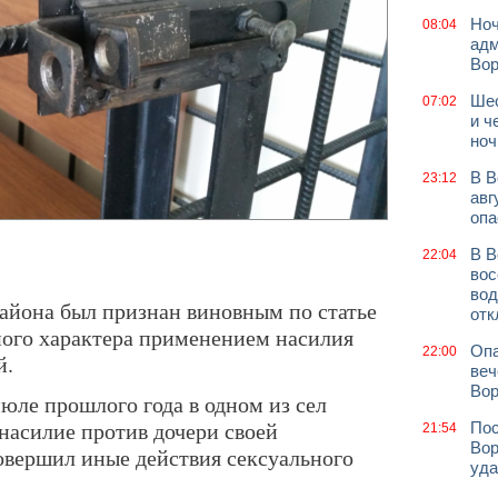
Ноч
08:04
адм
Во
Шес
07:02
и ч
ноч
В В
23:12
авг
опа
В В
22:04
вос
вод
айона был признан виновным по статье
отк
ного характера применением насилия
Опа
22:00
й.
веч
Вор
юле прошлого года в одном из сел
асилие против дочери своей
Пос
21:54
Вор
овершил иные действия сексуального
уда