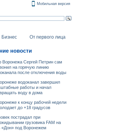
Мобильная версия
Бизнес
От первого лица
ние новости
 Воронежа Сергей Петрин сам
вонил на горячую линию
оканала после отключения воды
оронеже водоканал завершил
штабные работы и начал
вращать воду в дома
оронеже к концу рабочей недели
олодает до +18 градусов
овек пострадал при
окидывании грузовика FAM на
 «Дон» под Воронежем