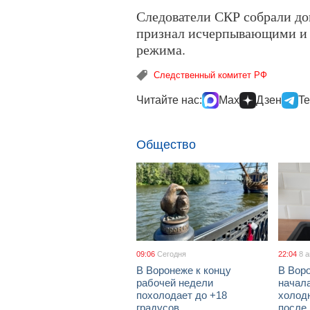
Следователи СКР собрали до
признал исчерпывающими и 
режима.
Следственный комитет РФ
Читайте нас:
Max
Дзен
Te
Общество
09:06
Сегодня
22:04
8 
В Воронеже к концу
В Вор
рабочей недели
начал
похолодает до +18
холод
градусов
после