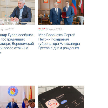
августа 2026
20:07
27 июля 2026
андр Гусев сообщил
Мэр Воронежа Сергей
х пострадавших
Петрин поздравил
ьницах Воронежской
губернатора Александра
и после атаки на
Гусева с днем рождения
ь