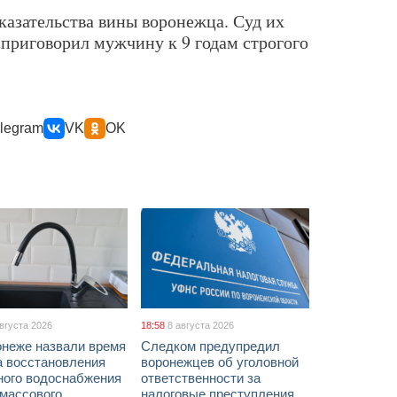
казательства вины воронежца. Суд их
приговорил мужчину к 9 годам строгого
legram
VK
OK
августа 2026
18:58
8 августа 2026
онеже назвали время
Следком предупредил
а восстановления
воронежцев об уголовной
ного водоснабжения
ответственности за
 массового
налоговые преступления