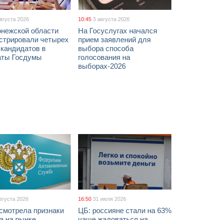
августа 2026
10:45
3 августа 2026
онежской области
На Госуслугах начался
истрировали четырех
прием заявлений для
 кандидатов в
выбора способа
аты Госдумы
голосования на
выборах-2026
вгуста 2026
16:50
31 июля 2026
смотрела признаки
ЦБ: россияне стали на 63%
а на рынке
чаще жаловаться на