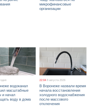
ования
микрофинансовые
организации
годня
22:04
8 августа 2026
онеже водоканал
В Воронеже назвали время
шил масштабные
начала восстановления
ы и начал
холодного водоснабжения
ащать воду в дома
после массового
отключения