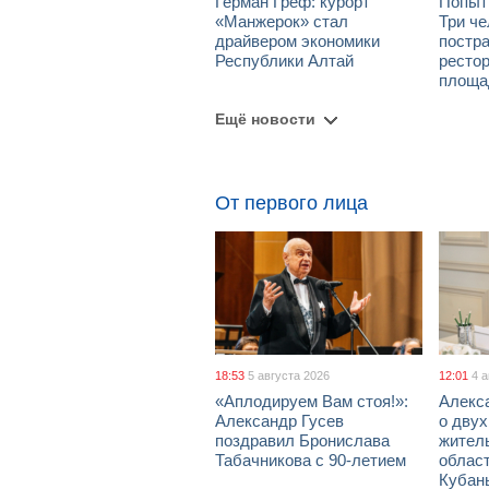
Герман Греф: курорт
Попыт
«Манжерок» стал
Три че
драйвером экономики
постра
Республики Алтай
рестор
площа
Ещё новости
От первого лица
18:53
5 августа 2026
12:01
4 
«Аплодируем Вам стоя!»:
Алекс
Александр Гусев
о дву
поздравил Бронислава
жител
Табачникова с 90-летием
област
Кубан