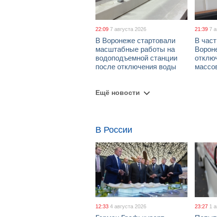
22:09
7 августа 2026
21:39
7 
В Воронеже стартовали
В част
масштабные работы на
Ворон
водоподъемной станции
отклю
после отключения воды
массо
Ещё новости
В России
12:33
4 августа 2026
23:27
1 