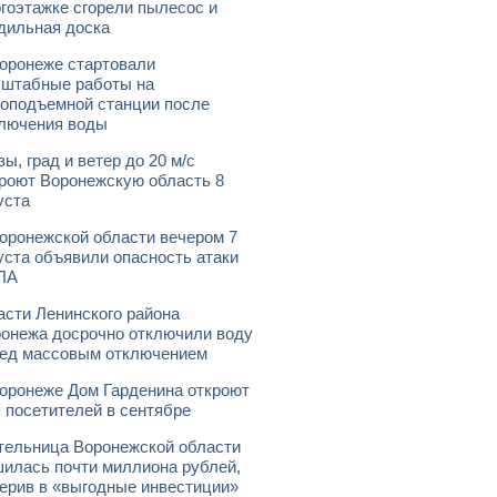
гоэтажке сгорели пылесос и
дильная доска
оронеже стартовали
штабные работы на
оподъемной станции после
лючения воды
зы, град и ветер до 20 м/с
роют Воронежскую область 8
уста
оронежской области вечером 7
уста объявили опасность атаки
ЛА
асти Ленинского района
онежа досрочно отключили воду
ед массовым отключением
оронеже Дом Гарденина откроют
 посетителей в сентябре
ельница Воронежской области
илась почти миллиона рублей,
ерив в «выгодные инвестиции»