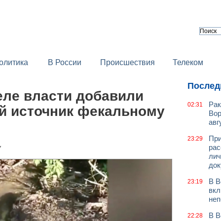
олитика
В России
Происшествия
Телеком
Послед
еле власти добавили
Рак
02:31
й источник фекальному
Вор
авг
При
23:29
у
рас
лич
док
В В
23:19
вкл
неп
В В
22:28