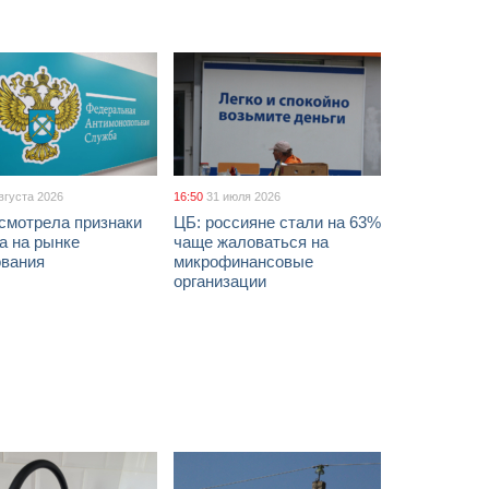
вгуста 2026
16:50
31 июля 2026
смотрела признаки
ЦБ: россияне стали на 63%
а на рынке
чаще жаловаться на
ования
микрофинансовые
организации