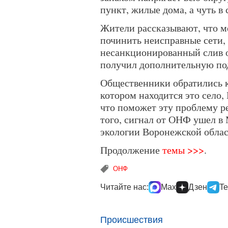
пункт, жилые дома, а чуть в
Жители рассказывают, что ме
починить неисправные сети,
несанкционированный слив о
получил дополнительную по
Общественники обратились к
котором находится это село,
что поможет эту проблему р
того, сигнал от ОНФ ушел в
экологии Воронежской облас
Продолжение
темы >>>
.
ОНФ
Читайте нас:
Max
Дзен
Te
Происшествия