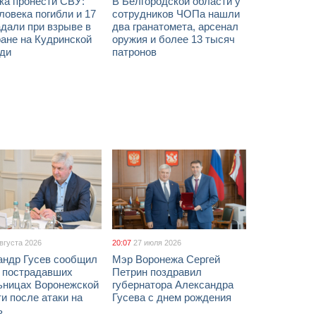
ка пронести СВУ:
В Белгородской области у
ловека погибли и 17
сотрудников ЧОПа нашли
дали при взрыве в
два гранатомета, арсенал
ане на Кудринской
оружия и более 13 тысяч
ди
патронов
августа 2026
20:07
27 июля 2026
андр Гусев сообщил
Мэр Воронежа Сергей
х пострадавших
Петрин поздравил
ьницах Воронежской
губернатора Александра
и после атаки на
Гусева с днем рождения
ь