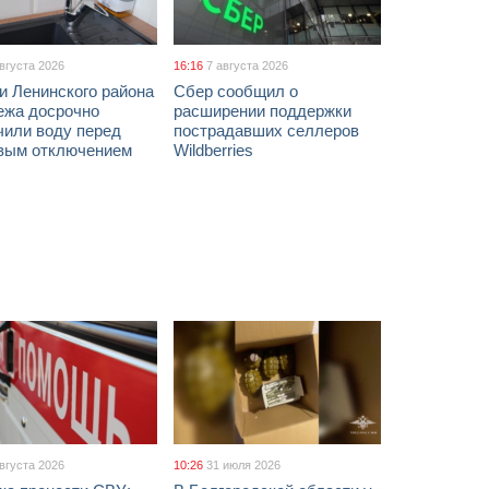
августа 2026
16:16
7 августа 2026
и Ленинского района
Сбер сообщил о
ежа досрочно
расширении поддержки
чили воду перед
пострадавших селлеров
вым отключением
Wildberries
августа 2026
10:26
31 июля 2026