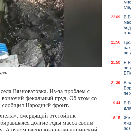
мно
гла
В В
22:09
мас
вод
отк
Гро
21:56
нак
авг
В В
21:50
авг
ция.
БП
В ч
21:39
Вор
села Вязноватовка. Из-за проблем с
пер
я вонючий фекальный пруд. Об этом со
В В
й сообщил Народный фронт.
19:44
для
онежа», смердящий отстойник
Жит
18:15
обиравшаяся долгие годы масса своим
лиш
гу. А рядом расположены медицинский
пов