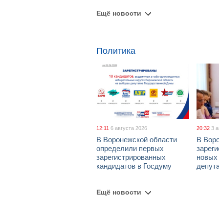
Ещё новости
Политика
12:11
6 августа 2026
20:32
3 
В Воронежской области
В Вор
определили первых
зарег
зарегистрированных
новых
кандидатов в Госдуму
депут
Ещё новости