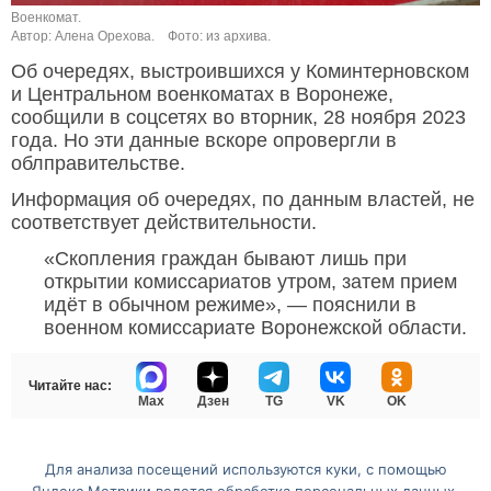
Военкомат.
Автор: Алена Орехова.
Фото: из архива.
Об очередях, выстроившихся у Коминтерновском
и Центральном военкоматах в Воронеже,
сообщили в соцсетях во вторник, 28 ноября 2023
года. Но эти данные вскоре опровергли в
облправительстве.
Информация об очередях, по данным властей, не
соответствует действительности.
«Скопления граждан бывают лишь при
открытии комиссариатов утром, затем прием
идёт в обычном режиме», — пояснили в
военном комиссариате Воронежской области.
Читайте нас:
Max
Дзен
TG
VK
OK
Для анализа посещений используются куки, с помощью
Перейти на полную версию сайта