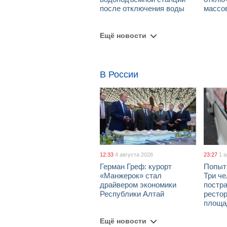
после отключения воды
массо
Ещё новости
В России
12:33
4 августа 2026
23:27
1 
Герман Греф: курорт
Попыт
«Манжерок» стал
Три че
драйвером экономики
постра
Республики Алтай
рестор
площа
Ещё новости