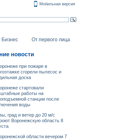
Мобильная версия
Бизнес
От первого лица
ние новости
оронеже при пожаре в
гоэтажке сгорели пылесос и
дильная доска
оронеже стартовали
штабные работы на
оподъемной станции после
лючения воды
зы, град и ветер до 20 м/с
роют Воронежскую область 8
уста
оронежской области вечером 7