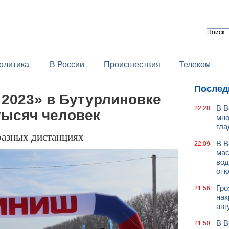
олитика
В России
Происшествия
Телеком
Послед
 2023» в Бутурлиновке
В В
22:28
тысяч человек
мно
гла
разных дистанциях
В В
22:09
мас
вод
отк
Гро
21:56
нак
авг
В В
21:50