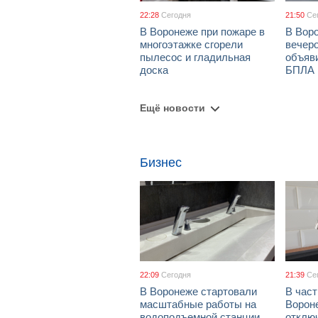
22:28
Сегодня
21:50
Се
В Воронеже при пожаре в
В Вор
многоэтажке сгорели
вечеро
пылесос и гладильная
объяви
доска
БПЛА
Ещё новости
Бизнес
22:09
Сегодня
21:39
Се
В Воронеже стартовали
В част
масштабные работы на
Ворон
водоподъемной станции
отклю