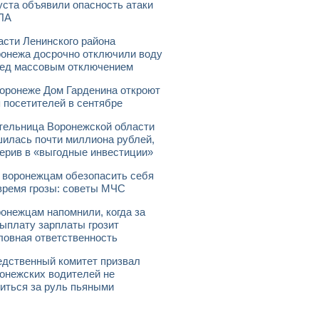
уста объявили опасность атаки
ЛА
асти Ленинского района
онежа досрочно отключили воду
ед массовым отключением
оронеже Дом Гарденина откроют
 посетителей в сентябре
ельница Воронежской области
илась почти миллиона рублей,
ерив в «выгодные инвестиции»
 воронежцам обезопасить себя
время грозы: советы МЧС
онежцам напомнили, когда за
ыплату зарплаты грозит
ловная ответственность
дственный комитет призвал
онежских водителей не
иться за руль пьяными