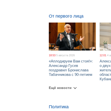
От первого лица
18:53
5 августа 2026
12:01
4 
«Аплодируем Вам стоя!»:
Алекс
Александр Гусев
о дву
поздравил Бронислава
жител
Табачникова с 90-летием
област
Кубан
Ещё новости
Политика