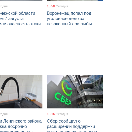
годня
15:58
Сегодня
онежской области
Воронежец попал под
м 7 августа
уголовное дело за
ли опасность атаки
незаконный лов рыбы
годня
16:16
Сегодня
и Ленинского района
Сбер сообщил о
ежа досрочно
расширении поддержки
чили воду перед
пострадавших селлеров