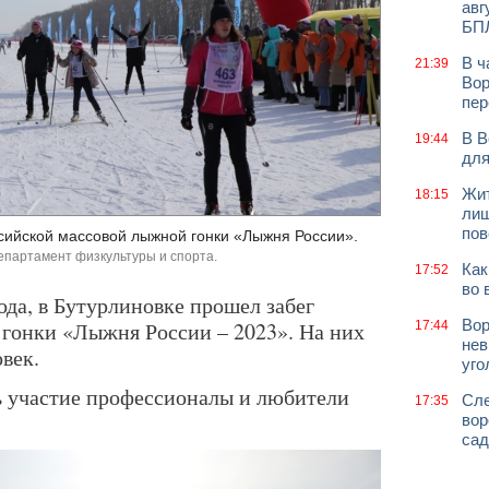
авг
БП
В ч
21:39
Вор
пер
В В
19:44
для
Жит
18:15
лиш
пов
сийской массовой лыжной гонки «Лыжня России».
епартамент физкультуры и спорта.
Как
17:52
во 
года, в Бутурлиновке прошел забег
Вор
гонки «Лыжня России – 2023». На них
17:44
нев
овек.
уго
ь участие профессионалы и любители
Сле
17:35
вор
сад