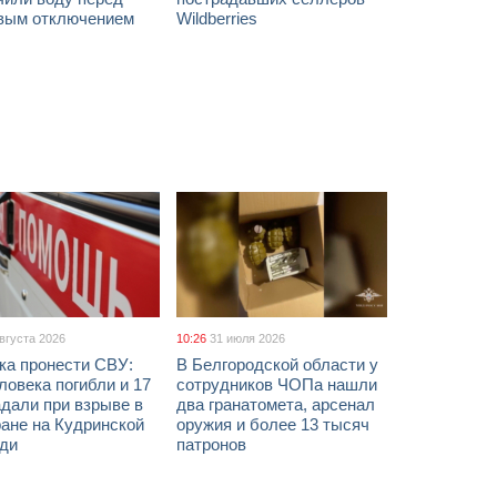
вым отключением
Wildberries
августа 2026
10:26
31 июля 2026
ка пронести СВУ:
В Белгородской области у
ловека погибли и 17
сотрудников ЧОПа нашли
дали при взрыве в
два гранатомета, арсенал
ане на Кудринской
оружия и более 13 тысяч
ди
патронов