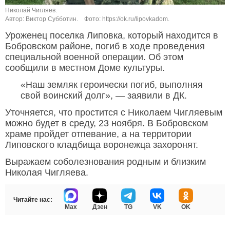
Николай Чигляев.
Автор: Виктор Субботин.
Фото: https://ok.ru/lipovkadom.
Уроженец поселка Липовка, который находится в
Бобровском районе, погиб в ходе проведения
специальной военной операции. Об этом
сообщили в местном Доме культуры.
«Наш земляк героически погиб, выполняя
свой воинский долг», — заявили в ДК.
Уточняется, что простится с Николаем Чигляевым
можно будет в среду, 23 ноября. В Бобровском
храме пройдет отпевание, а на территории
Липовского кладбища воронежца захоронят.
Выражаем соболезнования родным и близким
Николая Чигляева.
Читайте нас:
Max
Дзен
TG
VK
OK