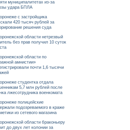
яти муниципалитетах из-за
озы удара БПЛА
оронеже с застройщика
скали 420 тысяч рублей за
орирование решения суда
оронежской области нетрезвый
итель без прав получил 10 суток
ста
оронежской области по
ражной амнистии»
егистрировали почти 1,6 тысячи
ажей
оронеже студентка отдала
енникам 5,7 млн рублей после
нка лжесотрудника военкомата
оронеже полицейские
ержали подозреваемого в краже
метики из сетевого магазина
оронежской области браконьеру
зит до двух лет колонии за