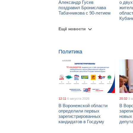
Александр Гусев
о дву
поздравил Бронислава
жител
Табачникова с 90-летием
област
Кубан
Ещё новости
Политика
12:11
6 августа 2026
20:32
3 
В Воронежской области
В Вор
определили первых
зарег
зарегистрированных
новых
кандидатов в Госдуму
депут