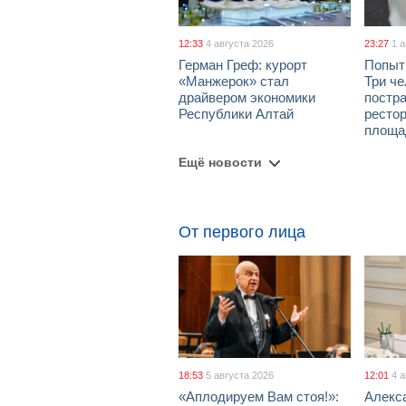
12:33
4 августа 2026
23:27
1 
Герман Греф: курорт
Попыт
«Манжерок» стал
Три че
драйвером экономики
постра
Республики Алтай
рестор
площа
Ещё новости
От первого лица
18:53
5 августа 2026
12:01
4 
«Аплодируем Вам стоя!»:
Алекс