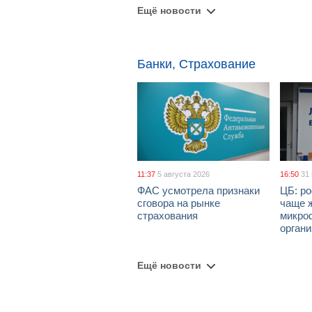
Ещё новости
Банки, Страхование
11:37
5 августа 2026
16:50
31
ФАС усмотрела признаки
ЦБ: ро
сговора на рынке
чаще 
страхования
микро
орган
Ещё новости