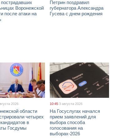
х пострадавших
Петрин поздравил
ьницах Воронежской
губернатора Александра
и после атаки на
Гусева с днем рождения
ь
августа 2026
10:45
3 августа 2026
онежской области
На Госуслугах начался
истрировали четырех
прием заявлений для
 кандидатов в
выбора способа
аты Госдумы
голосования на
выборах-2026