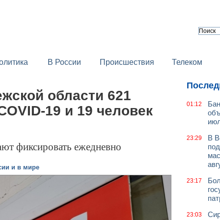
олитика
В России
Происшествия
Телеком
Послед
ежской области 621
Бан
01:12
COVID-19 и 19 человек
объ
июл
В В
23:29
ают фиксировать ежедневно
под
мас
авг
сии и в мире
Бол
23:17
гос
пат
Сир
23:03