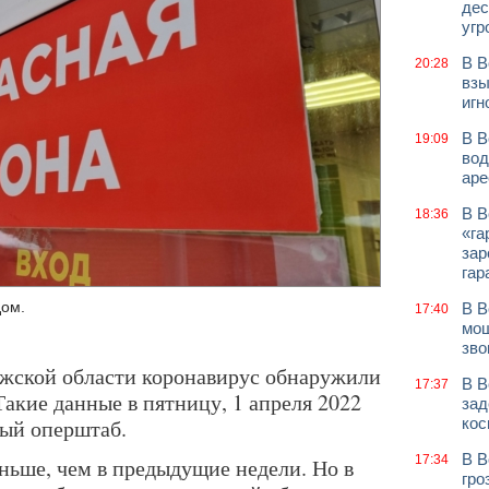
дес
угр
В В
20:28
взы
игн
В В
19:09
вод
аре
В В
18:36
«га
зар
гар
дом.
В В
17:40
мош
зво
ежской области коронавирус обнаружили
В В
17:37
Такие данные в пятницу, 1 апреля 2022
зад
ный оперштаб.
кос
В В
17:34
ньше, чем в предыдущие недели. Но в
гро