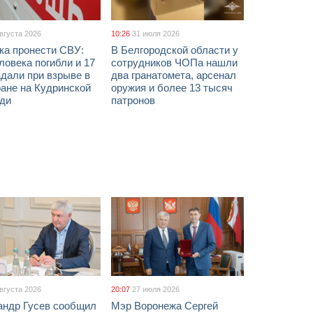
августа 2026
10:26
31 июля 2026
ка пронести СВУ:
В Белгородской области у
ловека погибли и 17
сотрудников ЧОПа нашли
дали при взрыве в
два гранатомета, арсенал
ане на Кудринской
оружия и более 13 тысяч
ди
патронов
августа 2026
20:07
27 июля 2026
андр Гусев сообщил
Мэр Воронежа Сергей