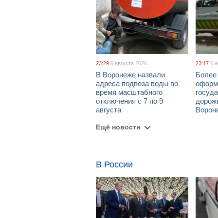
23:29
6 августа 2026
23:17
6 
В Воронеже назвали
Более 
адреса подвоза воды во
оформ
время масштабного
госуд
отключения с 7 по 9
дорож
августа
Ворон
Ещё новости
В России