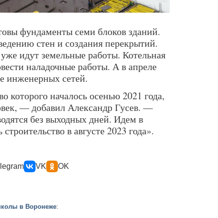
товы фундаменты семи блоков зданий.
ведению стен и создания перекрытий.
уже идут земельные работы. Котельная
овести наладочные работы. А в апреле
ие инженерных сетей.
во которого началось осенью 2021 года,
овек, — добавил Александр Гусев. —
дятся без выходных дней. Идем в
 строительство в августе 2023 года».
legram
VK
OK
школы в Воронеже
: