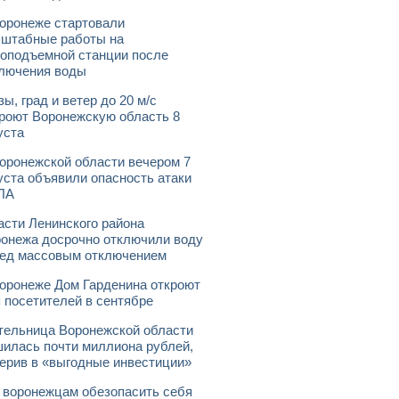
оронеже стартовали
штабные работы на
оподъемной станции после
лючения воды
зы, град и ветер до 20 м/с
роют Воронежскую область 8
уста
оронежской области вечером 7
уста объявили опасность атаки
ЛА
асти Ленинского района
онежа досрочно отключили воду
ед массовым отключением
оронеже Дом Гарденина откроют
 посетителей в сентябре
ельница Воронежской области
илась почти миллиона рублей,
ерив в «выгодные инвестиции»
 воронежцам обезопасить себя