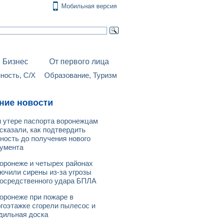
Мобильная версия
Бизнес
От первого лица
ость, С/Х
Образование, Туризм
ние новости
 утере паспорта воронежцам
сказали, как подтвердить
ность до получения нового
умента
оронеже и четырех районах
ючили сирены из-за угрозы
осредственного удара БПЛА
оронеже при пожаре в
гоэтажке сгорели пылесос и
дильная доска