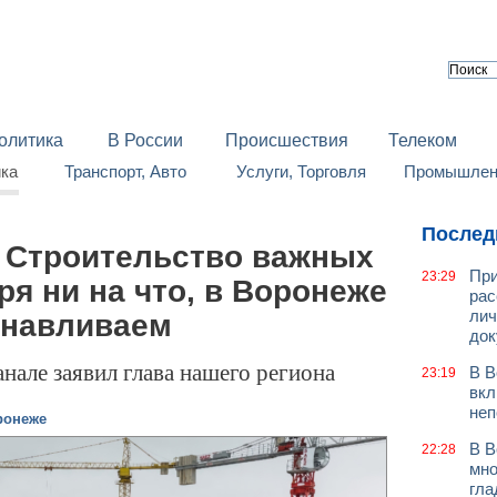
олитика
В России
Происшествия
Телеком
йка
Транспорт, Авто
Услуги, Торговля
Промышленн
Послед
: Строительство важных
При
23:29
ря ни на что, в Воронеже
рас
лич
анавливаем
док
анале заявил глава нашего региона
В В
23:19
вкл
неп
ронеже
В В
22:28
мно
гла