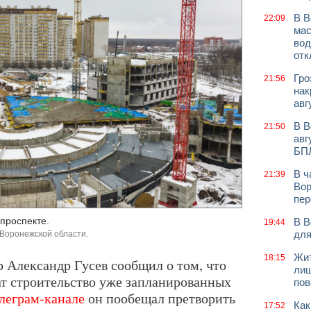
В В
22:09
мас
вод
отк
Гро
21:56
нак
авг
В В
21:50
авг
БП
В ч
21:39
Вор
пер
проспекте.
В В
19:44
для
 Воронежской области.
Жит
18:15
ор Александр Гусев сообщил о том, что
лиш
ат строительство уже запланированных
пов
леграм-канале
он пообещал претворить
Как
17:52