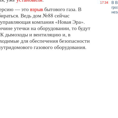
В В
17:34
гро
версию — это
взрыв
бытового газа. В
нез
бираться. Ведь дом №88 сейчас
 управляющая компания «Новая Эра».
чине утечки на оборудовании, то будут
УК дымоходы и вентиляцию и, в
бходимые для обеспечения безопасности
нутридомового газового оборудования.