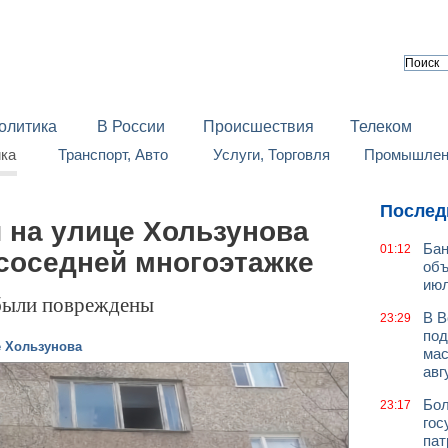
олитика
В России
Происшествия
Телеком
йка
Транспорт, Авто
Услуги, Торговля
Промышленн
Послед
 на улице Хользунова
Бан
01:12
 соседней многоэтажке
объ
июл
 были повреждены
В В
23:29
под
е Хользунова
мас
авг
Бол
23:17
гос
пат