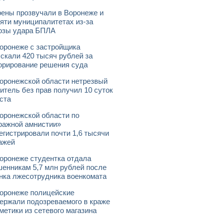
ены прозвучали в Воронеже и
яти муниципалитетах из-за
озы удара БПЛА
оронеже с застройщика
скали 420 тысяч рублей за
орирование решения суда
оронежской области нетрезвый
итель без прав получил 10 суток
ста
оронежской области по
ражной амнистии»
егистрировали почти 1,6 тысячи
ажей
оронеже студентка отдала
енникам 5,7 млн рублей после
нка лжесотрудника военкомата
оронеже полицейские
ержали подозреваемого в краже
метики из сетевого магазина