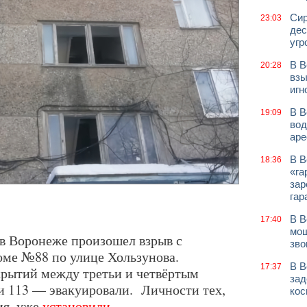
Сир
23:03
дес
угр
В В
20:28
взы
игн
В В
19:09
вод
аре
В В
18:36
«га
зар
гар
В В
17:40
мош
, в Воронеже произошел взрыв с
зво
оме №88 по улице Хользунова.
В В
17:37
рытий между третьи и четвёртым
зад
 и 113 — эвакуировали. Личности тех,
кос
ия, уже
установили
.