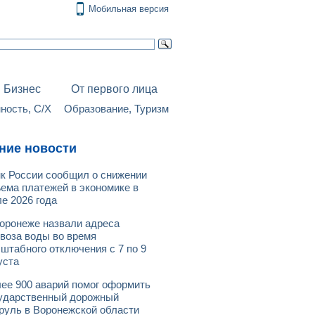
Мобильная версия
Бизнес
От первого лица
ость, С/Х
Образование, Туризм
ние новости
к России сообщил о снижении
ема платежей в экономике в
е 2026 года
оронеже назвали адреса
воза воды во время
штабного отключения с 7 по 9
уста
ее 900 аварий помог оформить
ударственный дорожный
руль в Воронежской области