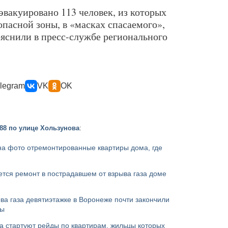
вакуировано 113 человек, из которых
опасной зоны, в «масках спасаемого»,
ояснили в пресс-службе регионального
legram
VK
OK
88 по улице Хользунова
:
на фото отремонтированные квартиры дома, где
ется ремонт в пострадавшем от взрыва газа доме
ва газа девятиэтажке в Воронеже почти закончили
ты
а стартуют рейды по квартирам, жильцы которых