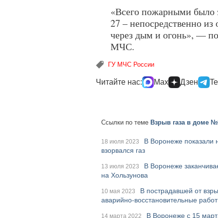
«Всего пожарными было э
27 – непосредственно из 
через дым и огонь», — п
МЧС.
ГУ МЧС России
Читайте нас:
Max
Дзен
Te
Ссылки по теме
Взрыв газа в доме №
В Воронеже показали 
18 июля 2023
взорвался газ
В Воронеже заканчива
13 июля 2023
на Хользунова
В пострадавшей от взры
10 мая 2023
аварийно-восстановительные рабо
В Воронеже с 15 март
14 марта 2022