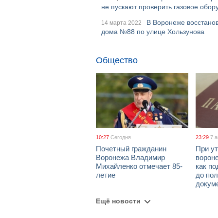
не пускают проверить газовое обор
В Воронеже восстанов
14 марта 2022
дома №88 по улице Хользунова
Общество
10:27
Сегодня
23:29
7 
Почетный гражданин
При ут
Воронежа Владимир
ворон
Михайленко отмечает 85-
как по
летие
до пол
докум
Ещё новости