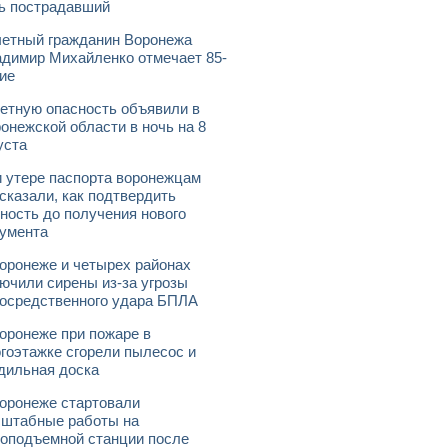
ь пострадавший
етный гражданин Воронежа
димир Михайленко отмечает 85-
ие
етную опасность объявили в
онежской области в ночь на 8
уста
 утере паспорта воронежцам
сказали, как подтвердить
ность до получения нового
умента
оронеже и четырех районах
ючили сирены из-за угрозы
осредственного удара БПЛА
оронеже при пожаре в
гоэтажке сгорели пылесос и
дильная доска
оронеже стартовали
штабные работы на
оподъемной станции после