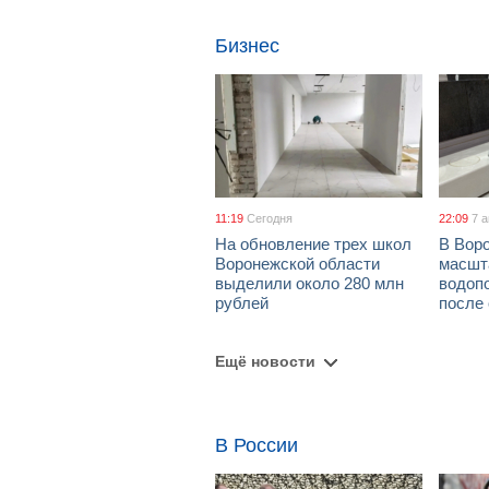
Бизнес
11:19
Сегодня
22:09
7 
На обновление трех школ
В Вор
Воронежской области
масшт
выделили около 280 млн
водоп
рублей
после
Ещё новости
В России