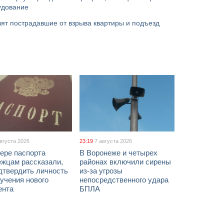
удование
ят пострадавшие от взрыва квартиры и подъезд
августа 2026
23:19
7 августа 2026
ере паспорта
В Воронеже и четырех
ежцам рассказали,
районах включили сирены
дтвердить личность
из-за угрозы
учения нового
непосредственного удара
ента
БПЛА