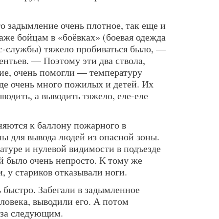
то задымление очень плотное, так еще и
аже бойцам в «боёвках» (боевая одежда
с-службы) тяжело пробиваться было, —
ентьев. — Поэтому эти два ствола,
ие, очень помогли — температуру
зде очень много пожилых и детей. Их
одить, а выводить тяжело, еле-еле
яются к баллону пожарного в
ы для вывода людей из опасной зоны.
атуре и нулевой видимости в подъезде
й было очень непросто. К тому же
, у стариков отказывали ноги.
 быстро. Забегали в задымленное
еловека, выводили его. А потом
 за следующим.