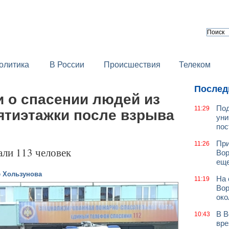
олитика
В России
Происшествия
Телеком
Послед
 о спасении людей из
Под
11:29
ятиэтажки после взрыва
уни
пос
При
11:26
али 113 человек
Вор
еще
е Хользунова
На 
11:19
Вор
око
В В
10:43
вре