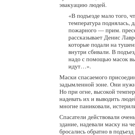
эвакуацию людей.
«В подъезде мало того, ч
температура поднялась, д
пожарного — прим. прес
рассказывает Денис Лавр
которые подали на тушен
внутри сбивали. В подъе
надо с помощью масок выв
идут…».
Маски спасаемого присоедин
задымленной зоне. Они нужн
Но при огне, высокой темпер
надевать их и выводить люде
многие паниковали, истерили
Спасатели действовали очень
здание, надевали маску на ч
бросались обратно в подъезд