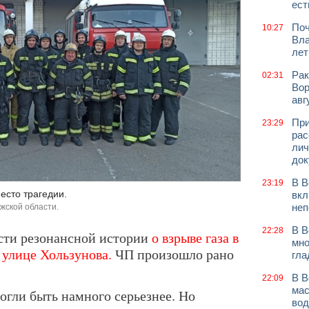
ест
Поч
10:27
Вла
лет
Рак
02:31
Вор
авг
При
23:29
рас
лич
док
В В
23:19
есто трагедии.
вкл
неп
жской области.
В В
22:28
сти резонансной истории
о взрыве газа в
мно
улице Хользунова.
ЧП произошло рано
гла
В В
22:09
мас
огли быть намного серьезнее. Но
вод