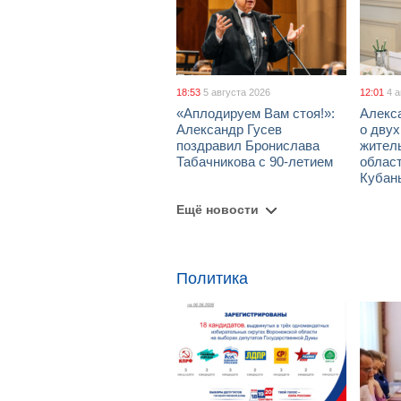
18:53
5 августа 2026
12:01
4 
«Аплодируем Вам стоя!»:
Алекс
Александр Гусев
о дву
поздравил Бронислава
жител
Табачникова с 90-летием
област
Кубан
Ещё новости
Политика