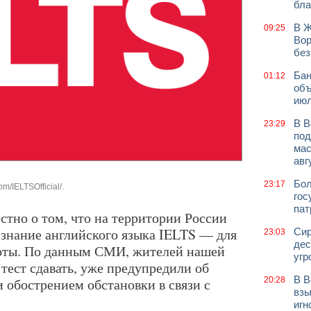
бла
В Ж
09:25
Вор
без
Бан
01:12
объ
июл
В В
23:29
под
мас
авг
Бол
23:17
m/IELTSOfficial/.
гос
пат
стно о том, что на территории России
 знание английского языка IELTS — для
Сир
23:03
дес
боты. По данным СМИ, жителей нашей
угр
тест сдавать, уже предупредили об
В В
 обострением обстановки в связи с
20:28
взы
игн