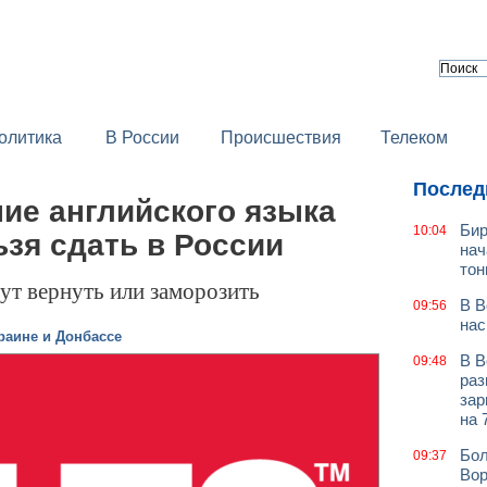
олитика
В России
Происшествия
Телеком
Послед
ие английского языка
Бир
10:04
ьзя сдать в России
нач
тон
ут вернуть или заморозить
В В
09:56
нас
раине и Донбассе
В В
09:48
раз
зар
на 
Бол
09:37
Вор