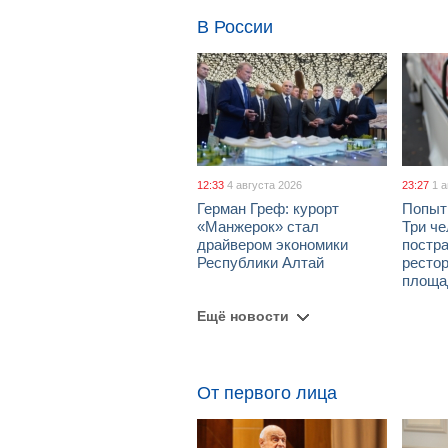
В России
12:33
4 августа 2026
23:27
1 
Герман Греф: курорт
Попыт
«Манжерок» стал
Три че
драйвером экономики
постра
Республики Алтай
рестор
площа
Ещё новости
От первого лица