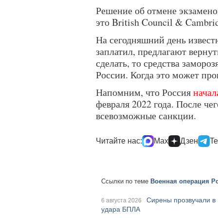
Решение об отмене экзамен
это British Council & Cambri
На сегодняшний день известно
заплатил, предлагают вернут
сделать, то средства заморо
России. Когда это может про
Напомним, что Россия
начал
февраля 2022 года. После че
всевозможные санкции.
Читайте нас:
Max
Дзен
Te
Ссылки по теме
Военная операция Ро
Сирены прозвучали в 
6 августа 2026
удара БПЛА