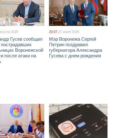
августа 2026
20:07
27 июля 2026
андр Гусев сообщил
Мэр Воронежа Сергей
х пострадавших
Петрин поздравил
ьницах Воронежской
губернатора Александра
и после атаки на
Гусева с днем рождения
ь