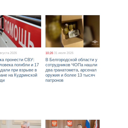
августа 2026
10:26
31 июля 2026
ка пронести СВУ:
В Белгородской области у
ловека погибли и 17
сотрудников ЧОПа нашли
дали при взрыве в
два гранатомета, арсенал
ане на Кудринской
оружия и более 13 тысяч
ди
патронов