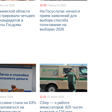
августа 2026
10:45
3 августа 2026
онежской области
На Госуслугах начался
истрировали четырех
прием заявлений для
 кандидатов в
выбора способа
аты Госдумы
голосования на
выборах-2026
 июля 2026
11:31
31 июля 2026
ссияне стали на 63%
Сбер — о работе
жаловаться на
инкассаторов: 825 тысяч
финансовые
выездов и 124 млн