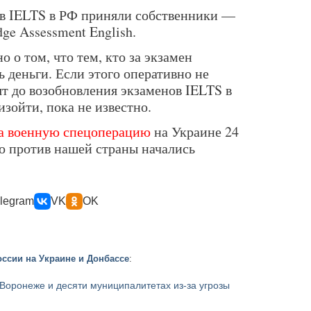
ов IELTS в РФ приняли собственники —
dge Assessment English.
 о том, что тем, кто за экзамен
ь деньги. Если этого оперативно не
зят до возобновления экзаменов IELTS в
изойти, пока не известно.
а военную спецоперацию
на Украине 24
го против нашей страны начались
legram
VK
OK
ссии на Украине и Донбассе
:
Воронеже и десяти муниципалитетах из-за угрозы