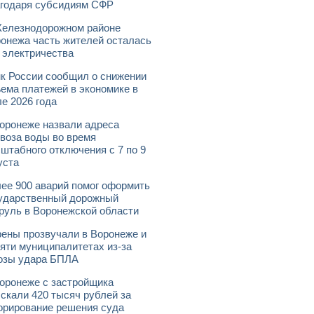
годаря субсидиям СФР
елезнодорожном районе
онежа часть жителей осталась
 электричества
к России сообщил о снижении
ема платежей в экономике в
е 2026 года
оронеже назвали адреса
воза воды во время
штабного отключения с 7 по 9
уста
ее 900 аварий помог оформить
ударственный дорожный
руль в Воронежской области
ены прозвучали в Воронеже и
яти муниципалитетах из-за
озы удара БПЛА
оронеже с застройщика
скали 420 тысяч рублей за
орирование решения суда