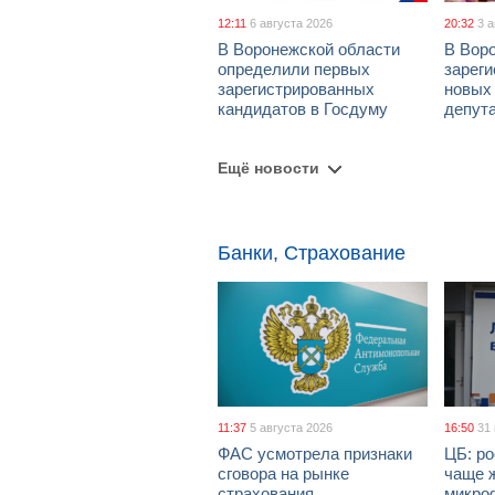
12:11
6 августа 2026
20:32
3 
В Воронежской области
В Вор
определили первых
зарег
зарегистрированных
новых
кандидатов в Госдуму
депут
Ещё новости
Банки, Страхование
11:37
5 августа 2026
16:50
31
ФАС усмотрела признаки
ЦБ: ро
сговора на рынке
чаще 
страхования
микро