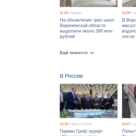
11:19
Сегодня
22:09
7 
На обновление трех школ
В Вор
Воронежской области
масшт
выделили около 280 млн
водоп
рублей
после
Ещё новости
В России
12:33
4 августа 2026
23:27
1 
Герман Греф: курорт
Попыт