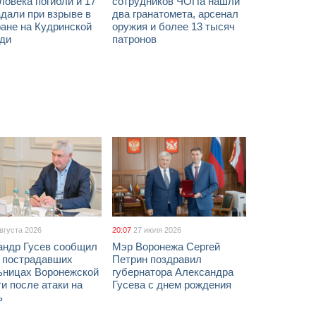
ловека погибли и 17
сотрудников ЧОПа нашли
дали при взрыве в
два гранатомета, арсенал
ане на Кудринской
оружия и более 13 тысяч
ди
патронов
августа 2026
20:07
27 июля 2026
андр Гусев сообщил
Мэр Воронежа Сергей
х пострадавших
Петрин поздравил
ьницах Воронежской
губернатора Александра
и после атаки на
Гусева с днем рождения
ь