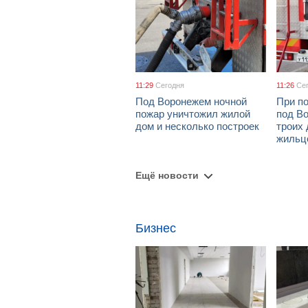
11:29
Сегодня
11:26
Се
Под Воронежем ночной
При по
пожар уничтожил жилой
под В
дом и несколько построек
троих 
жильц
Ещё новости
Бизнес