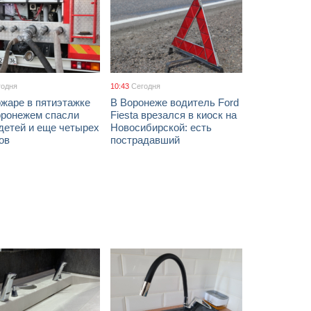
годня
10:43
Сегодня
жаре в пятиэтажке
В Воронеже водитель Ford
оронежем спасли
Fiesta врезался в киоск на
детей и еще четырех
Новосибирской: есть
ов
пострадавший