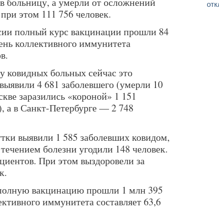
 в больницу, а умерли от осложнений
отк
при этом 111 756 человек.
ссии полный курс вакцинации прошли 84
вень коллективного иммунитета
в.
у ковидных больных сейчас это
 выявили 4 681 заболевшего (умерли 10
скве заразились «короной» 1 151
), а в Санкт-Петербурге — 2 748
утки выявили 1 585 заболевших ковидом,
течением болезни угодили 148 человек.
циентов. При этом выздоровели за
к.
 полную вакцинацию прошли 1 млн 395
ективного иммунитета составляет 63,6