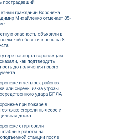
ь пострадавший
етный гражданин Воронежа
димир Михайленко отмечает 85-
ие
етную опасность объявили в
онежской области в ночь на 8
уста
 утере паспорта воронежцам
сказали, как подтвердить
ность до получения нового
умента
оронеже и четырех районах
ючили сирены из-за угрозы
осредственного удара БПЛА
оронеже при пожаре в
гоэтажке сгорели пылесос и
дильная доска
оронеже стартовали
штабные работы на
оподъемной станции после