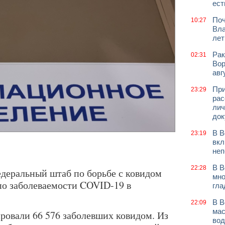
ест
Поч
10:27
Вла
лет
Рак
02:31
Вор
авг
При
23:29
рас
лич
док
В В
23:19
вкл
неп
В В
22:28
едеральный штаб по борьбе с ковидом
мно
по заболеваемости COVID-19 в
гла
В В
22:09
мас
ировали 66 576 заболевших ковидом. Из
вод