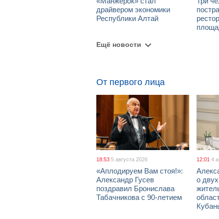
«Манжерок» стал
Три че
драйвером экономики
постра
Республики Алтай
рестор
площа
Ещё новости
От первого лица
18:53
5 августа 2026
12:01
4 
«Аплодируем Вам стоя!»:
Алекс
Александр Гусев
о дву
поздравил Бронислава
жител
Табачникова с 90-летием
област
Кубан