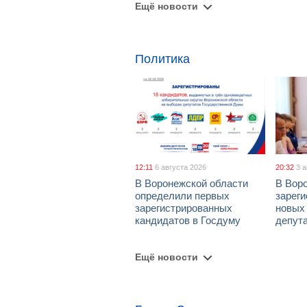
Ещё новости
Политика
12:11
6 августа 2026
20:32
3 
В Воронежской области
В Вор
определили первых
зарег
зарегистрированных
новых
кандидатов в Госдуму
депут
Ещё новости