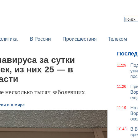
олитика
В России
Происшествия
Телеком
Послед
навируса за сутки
Под
11:29
ек, из них 25 — в
уни
пос
асти
При
11:26
не несколько тысяч заболевших
Вор
еще
сии и в мире
На 
11:19
Вор
око
В В
10:43
вре