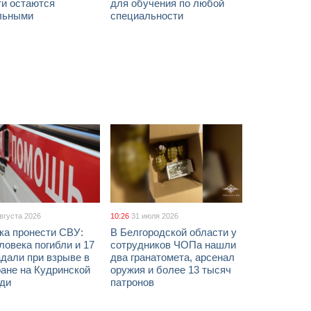
ти остаются
для обучения по любой
льными
специальности
августа 2026
10:26
31 июля 2026
ка пронести СВУ:
В Белгородской области у
ловека погибли и 17
сотрудников ЧОПа нашли
дали при взрыве в
два гранатомета, арсенал
ане на Кудринской
оружия и более 13 тысяч
ди
патронов