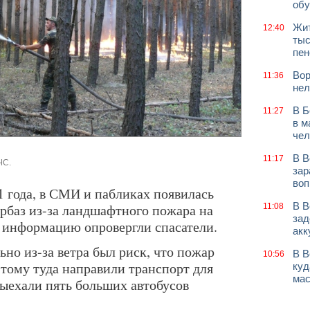
обу
Жит
12:40
тыс
пен
Вор
11:36
нел
В Б
11:27
в м
чел
В В
11:17
ЧС.
зар
воп
21 года, в СМИ и пабликах появилась
В В
рбаз из-за ландшафтного пожара на
11:08
зад
 информацию опровергли спасатели.
акк
но из-за ветра был риск, что пожар
В В
10:56
этому туда направили транспорт для
куд
мас
выехали пять больших автобусов