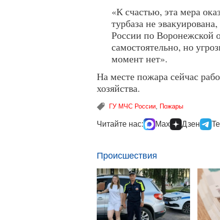
«К счастью, эта мера ока
турбаза не эвакуирована
России по Воронежской о
самостоятельно, но угро
момент нет».
На месте пожара сейчас раб
хозяйства.
ГУ МЧС России
,
Пожары
Читайте нас:
Max
Дзен
Te
Происшествия