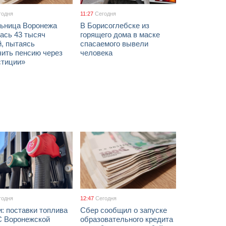
годня
11:27
Сегодня
ьница Воронежа
В Борисоглебске из
ась 43 тысяч
горящего дома в маске
, пытаясь
спасаемого вывели
чить пенсию через
человека
стиции»
годня
12:47
Сегодня
: поставки топлива
Сбер сообщил о запуске
С Воронежской
образовательного кредита