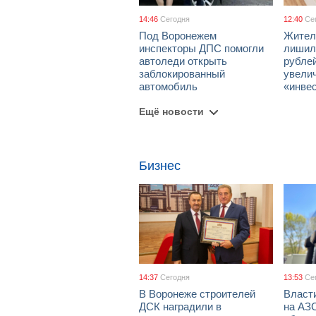
14:46
Сегодня
12:40
Се
Под Воронежем
Жител
инспекторы ДПС помогли
лишил
автоледи открыть
рублей
заблокированный
увели
автомобиль
«инве
Ещё новости
Бизнес
14:37
Сегодня
13:53
Се
В Воронеже строителей
Власти
ДСК наградили в
на АЗ