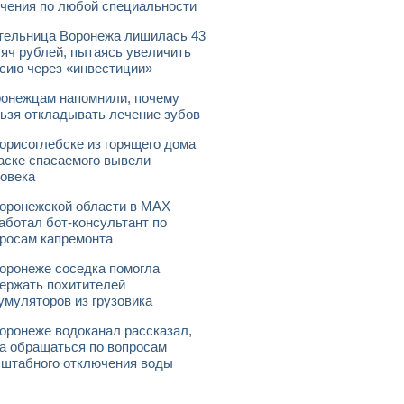
чения по любой специальности
ельница Воронежа лишилась 43
яч рублей, пытаясь увеличить
сию через «инвестиции»
онежцам напомнили, почему
ьзя откладывать лечение зубов
орисоглебске из горящего дома
аске спасаемого вывели
овека
оронежской области в МАХ
аботал бот-консультант по
росам капремонта
оронеже соседка помогла
ержать похитителей
умуляторов из грузовика
оронеже водоканал рассказал,
а обращаться по вопросам
штабного отключения воды