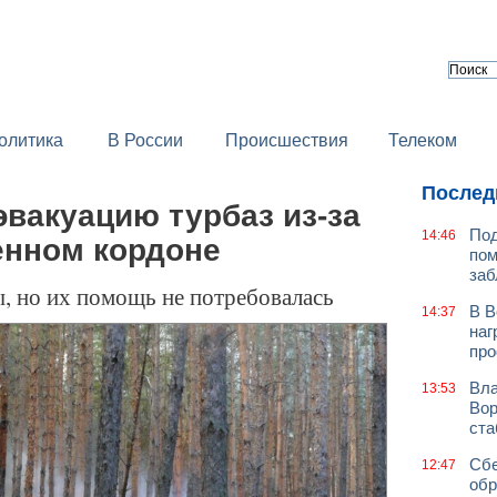
олитика
В России
Происшествия
Телеком
Послед
вакуацию турбаз из-за
Под
14:46
енном кордоне
пом
заб
ы, но их помощь не потребовалась
В В
14:37
наг
про
Вла
13:53
Вор
ст
Сбе
12:47
обр