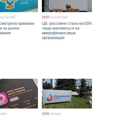
вгуста 2026
16:50
31 июля 2026
смотрела признаки
ЦБ: россияне стали на 63%
а на рынке
чаще жаловаться на
ования
микрофинансовые
организации
годня
10:56
Сегодня