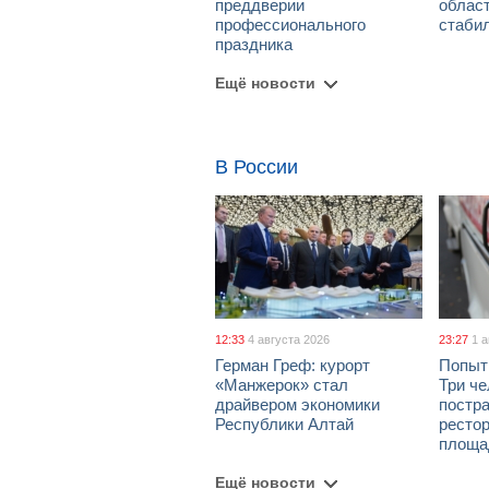
преддверии
облас
профессионального
стаби
праздника
Ещё новости
В России
12:33
4 августа 2026
23:27
1 
Герман Греф: курорт
Попыт
«Манжерок» стал
Три че
драйвером экономики
постра
Республики Алтай
рестор
площа
Ещё новости