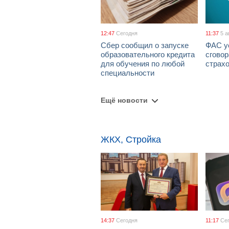
12:47
Сегодня
11:37
5 а
Сбер сообщил о запуске
ФАС у
образовательного кредита
сговор
для обучения по любой
страх
специальности
Ещё новости
ЖКХ, Стройка
14:37
Сегодня
11:17
Се