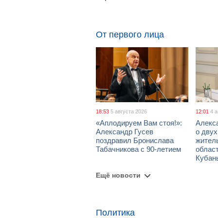
От первого лица
18:53
5 августа 2026
12:01
4 
«Аплодируем Вам стоя!»:
Алекс
Александр Гусев
о дву
поздравил Бронислава
жител
Табачникова с 90-летием
област
Кубан
Ещё новости
Политика