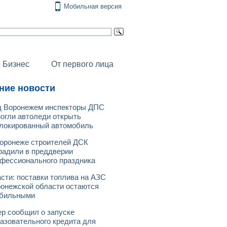
Мобильная версия
Бизнес
От первого лица
ние новости
 Воронежем инспекторы ДПС
огли автоледи открыть
локированный автомобиль
оронеже строителей ДСК
радили в преддверии
фессионального праздника
сти: поставки топлива на АЗС
онежской области остаются
абильными
р сообщил о запуске
азовательного кредита для