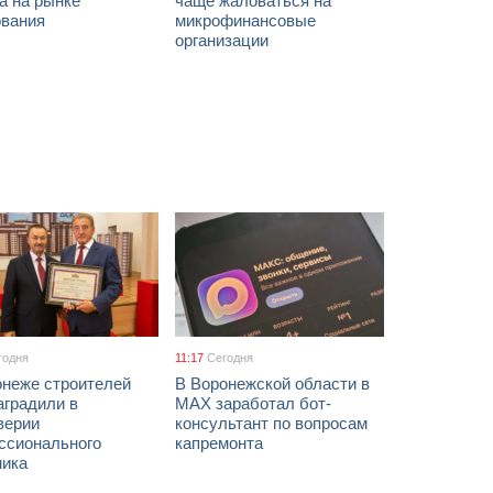
а на рынке
чаще жаловаться на
ования
микрофинансовые
организации
годня
11:17
Сегодня
онеже строителей
В Воронежской области в
аградили в
МАХ заработал бот-
верии
консультант по вопросам
ссионального
капремонта
ника