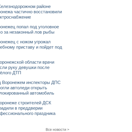
елезнодорожном районе
онежа частично восстановили
ктроснабжение
онежец попал под уголовное
о за незаконный лов рыбы
онежец с ножом угрожал
ебному приставу и пойдет под
оронежской области врачи
сли руку девушки после
ёлого ДТП
 Воронежем инспекторы ДПС
огли автоледи открыть
локированный автомобиль
оронеже строителей ДСК
радили в преддверии
фессионального праздника
Все новости >