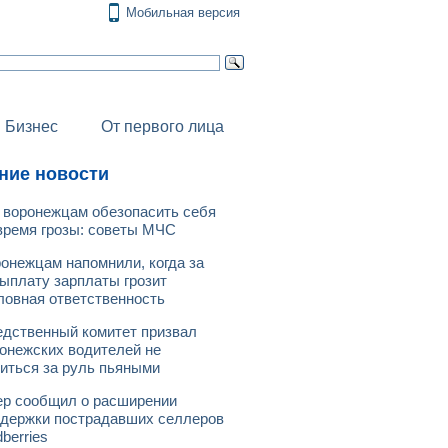
Мобильная версия
Бизнес
От первого лица
ние новости
 воронежцам обезопасить себя
время грозы: советы МЧС
онежцам напомнили, когда за
ыплату зарплаты грозит
ловная ответственность
дственный комитет призвал
онежских водителей не
иться за руль пьяными
р сообщил о расширении
держки пострадавших селлеров
dberries