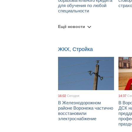
образовательного кредита
сговор
для обучения по любой
страх
специальности
Ещё новости
ЖКХ, Стройка
16:02
Сегодня
14:37
Се
В Железнодорожном
В Вор
районе Воронежа частично
ДСК н
восстановили
предд
электроснабжение
профе
празд