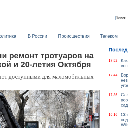
олитика
В России
Происшествия
Телеком
Послед
и ремонт тротуаров на
Как
17:52
ой и 20-летия Октября
во 
ают доступными для маломобильных
Вор
17:44
нев
уго
Сле
17:35
вор
сад
Сбе
16:16
под
Wil