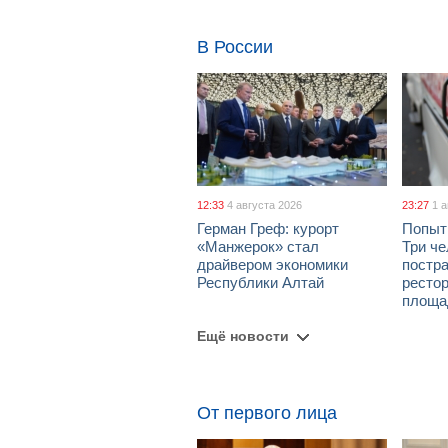
В России
12:33
4 августа 2026
23:27
1 
Герман Греф: курорт
Попыт
«Манжерок» стал
Три че
драйвером экономики
постра
Республики Алтай
рестор
площа
Ещё новости
От первого лица