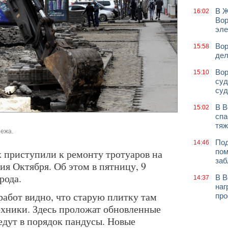
В Ж
16:02
Вор
эле
Вор
15:58
дел
Вор
15:10
суд
суд
В В
15:02
спа
тяж
нежа.
Под
14:46
 приступили к ремонту тротуаров на
пом
заб
ия Октября. Об этом в пятницу, 9
рода.
В В
14:37
наг
работ видно, что старую плитку там
про
хники. Здесь проложат обновленные
дут в порядок пандусы. Новые