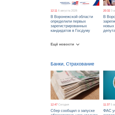
12:11
6 августа 2026
20:32
3 
В Воронежской области
В Вор
определили первых
зарег
зарегистрированных
новых
кандидатов в Госдуму
депут
Ещё новости
Банки, Страхование
12:47
Сегодня
11:37
5 а
Сбер сообщил о запуске
ФАС у