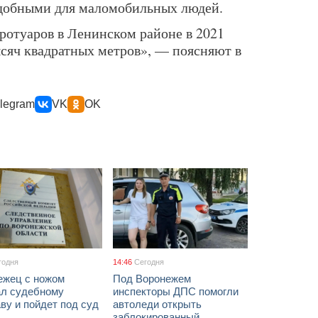
удобными для маломобильных людей.
отуаров в Ленинском районе в 2021
ысяч квадратных метров», — поясняют в
legram
VK
OK
годня
14:46
Сегодня
ежец с ножом
Под Воронежем
ал судебному
инспекторы ДПС помогли
ву и пойдет под суд
автоледи открыть
заблокированный