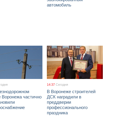
автомобиль
годня
14:37
Сегодня
езнодорожном
В Воронеже строителей
е Воронежа частично
ДСК наградили в
ановили
преддверии
роснабжение
профессионального
праздника