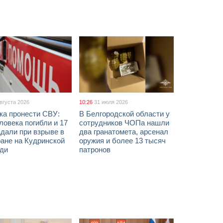
августа 2026
10:26
31 июля 2026
ка пронести СВУ:
В Белгородской области у
ловека погибли и 17
сотрудников ЧОПа нашли
дали при взрыве в
два гранатомета, арсенал
ане на Кудринской
оружия и более 13 тысяч
ди
патронов