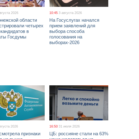
августа 2026
10:45
3 августа 2026
онежской области
На Госуслугах начался
истрировали четырех
прием заявлений для
 кандидатов в
выбора способа
аты Госдумы
голосования на
выборах-2026
вгуста 2026
16:50
31 июля 2026
смотрела признаки
ЦБ: россияне стали на 63%