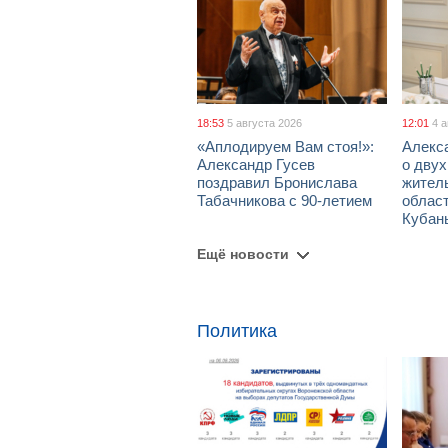
18:53
5 августа 2026
12:01
4 
«Аплодируем Вам стоя!»:
Алекс
Александр Гусев
о дву
поздравил Бронислава
жител
Табачникова с 90-летием
област
Кубан
Ещё новости
Политика