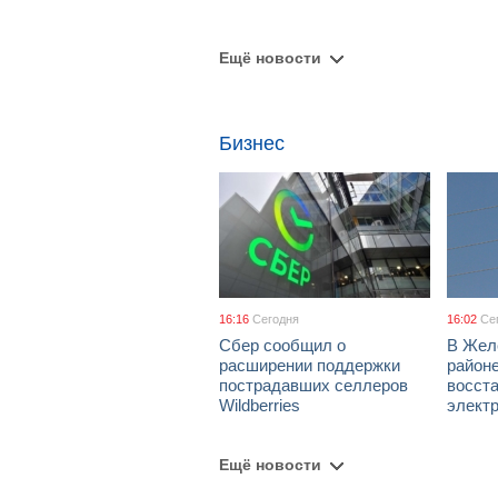
Ещё новости
Бизнес
16:16
Сегодня
16:02
Се
Сбер сообщил о
В Жел
расширении поддержки
район
пострадавших селлеров
восст
Wildberries
элект
Ещё новости