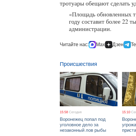
тротуары обещают сделать 
«Площадь обновленных тр
году составит более 22 т
администрации.
Читайте нас:
Max
Дзен
Te
Происшествия
15:58
Сегодня
15:10
Се
Воронежец попал под
Ворон
уголовное дело за
угрож
незаконный лов рыбы
приста