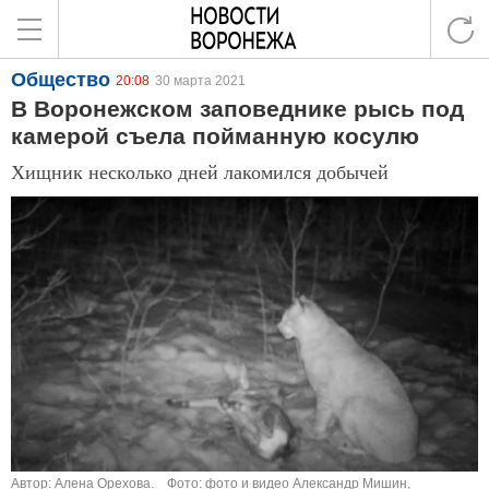
Общество
20:08
30 марта 2021
В Воронежском заповеднике рысь под
камерой съела пойманную косулю
Хищник несколько дней лакомился добычей
Автор: Алена Орехова.
Фото: фото и видео Александр Мишин,