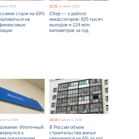
 июля 2026
11:31
31 июля 2026
ссияне стали на 63%
Сбер — о работе
жаловаться на
инкассаторов: 825 тысяч
финансовые
выездов и 124 млн
изации
километров за год
августа 2026
10:10
5 августа 2026
дование: Ипотечный
В России объем
вернулся к
строительства жилья
ним показателям
увеличился на 6% за год