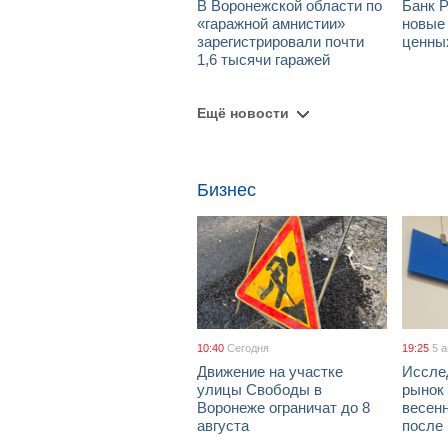
В Воронежской области по
Банк 
«гаражной амнистии»
новые
зарегистрировали почти
ценны
1,6 тысячи гаражей
Ещё новости
Бизнес
10:40
Сегодня
19:25
5 
Движение на участке
Иссле
улицы Свободы в
рынок 
Воронеже ограничат до 8
весен
августа
после