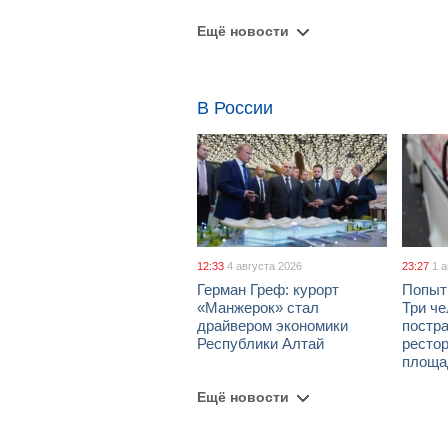
Ещё новости
В России
12:33
4 августа 2026
23:27
1 
Герман Греф: курорт
Попыт
«Манжерок» стал
Три че
драйвером экономики
постра
Республики Алтай
рестор
площа
Ещё новости