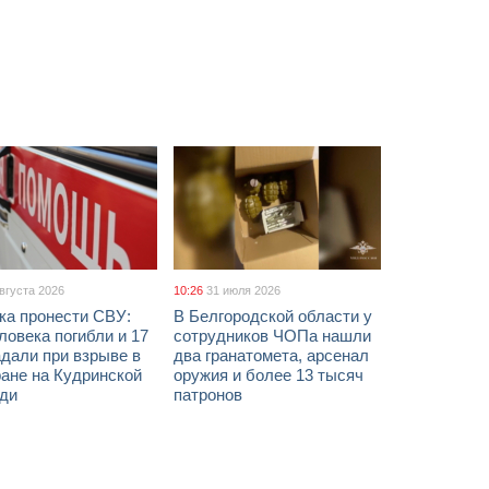
августа 2026
10:26
31 июля 2026
ка пронести СВУ:
В Белгородской области у
ловека погибли и 17
сотрудников ЧОПа нашли
дали при взрыве в
два гранатомета, арсенал
ане на Кудринской
оружия и более 13 тысяч
ди
патронов