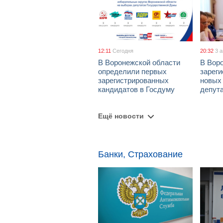
12:11
Сегодня
20:32
3 
В Воронежской области
В Вор
определили первых
зарег
зарегистрированных
новых
кандидатов в Госдуму
депут
Ещё новости
Банки, Страхование