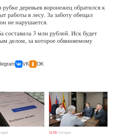
 рубке деревьев воронежец обратился к
ыт работы в лесу. За заботу обещал
кон не нарушается.
 составила 3 млн рублей. Иск будет
ным делом, за которое обвиняемому
legram
VK
OK
годня
11:05
Сегодня