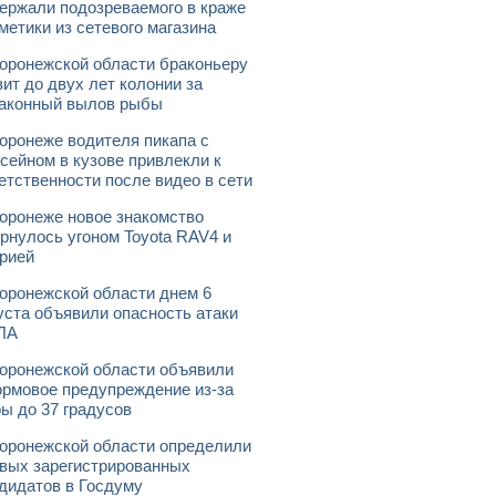
ержали подозреваемого в краже
метики из сетевого магазина
оронежской области браконьеру
зит до двух лет колонии за
аконный вылов рыбы
оронеже водителя пикапа с
сейном в кузове привлекли к
етственности после видео в сети
оронеже новое знакомство
рнулось угоном Toyota RAV4 и
рией
оронежской области днем 6
уста объявили опасность атаки
ЛА
оронежской области объявили
рмовое предупреждение из-за
ы до 37 градусов
оронежской области определили
вых зарегистрированных
дидатов в Госдуму