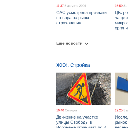
11:37
5 августа 2026
16:50
31
ФАС усмотрела признаки
ЦБ: ро
сговора на рынке
чаще 
страхования
микро
орган
Ещё новости
ЖКХ, Стройка
10:40
Сегодня
19:25
5 
Движение на участке
Иссле
улицы Свободы в
рынок 
Воронеже ограничат до 8
весен