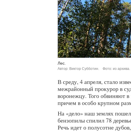
Лес.
Автор: Виктор Субботин.
Фото: из архива.
В среду, 4 апреля, стало изв
межрайонный прокурор в суд
воронежцу. Того обвиняют в
причем в особо крупном раз
На «дело» наш землях пошел
бензопилы спилил 78 деревье
Речь идет о полусотне дубов,