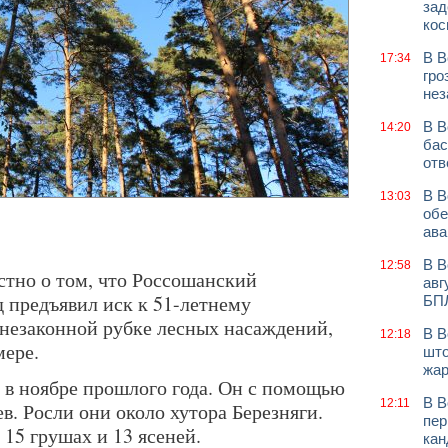
зад
кос
В В
17:34
гро
нез
В В
14:20
бас
отв
В В
13:03
обе
ава
В В
12:58
естно о том, что Россошанский
авг
 предъявил иск к 51-летнему
БП
 незаконной рубке лесных насаждений,
В В
12:18
мере.
што
жар
 в ноябре прошлого года. Он с помощью
В В
12:11
в. Росли они около хутора Березняги.
пер
 15 грушах и 13 ясеней.
кан