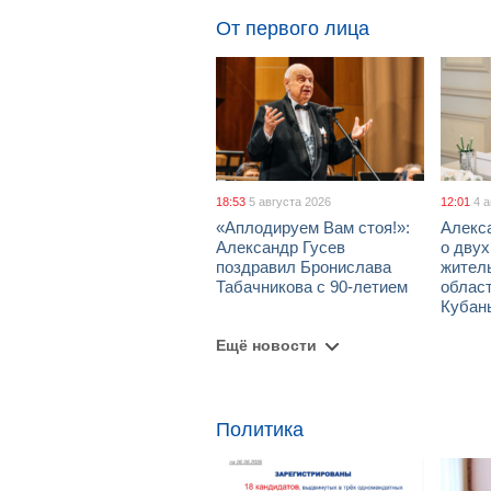
От первого лица
18:53
5 августа 2026
12:01
4 
«Аплодируем Вам стоя!»:
Алекс
Александр Гусев
о дву
поздравил Бронислава
жител
Табачникова с 90-летием
област
Кубан
Ещё новости
Политика