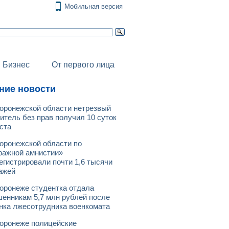
Мобильная версия
Бизнес
От первого лица
ние новости
оронежской области нетрезвый
итель без прав получил 10 суток
ста
оронежской области по
ражной амнистии»
егистрировали почти 1,6 тысячи
ажей
оронеже студентка отдала
енникам 5,7 млн рублей после
нка лжесотрудника военкомата
оронеже полицейские