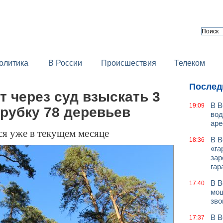
олитика
В России
Происшествия
Телеком
Послед
т через суд взыскать 3
В В
19:09
рубку 78 деревьев
вод
аре
ся уже в текущем месяце
В В
18:36
«га
зар
гар
В В
17:40
мош
зво
В В
17:37