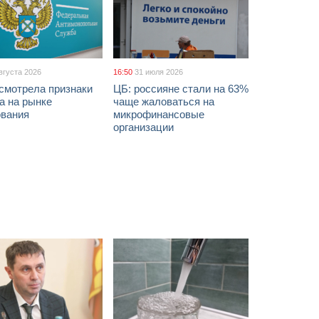
вгуста 2026
16:50
31 июля 2026
смотрела признаки
ЦБ: россияне стали на 63%
а на рынке
чаще жаловаться на
ования
микрофинансовые
организации