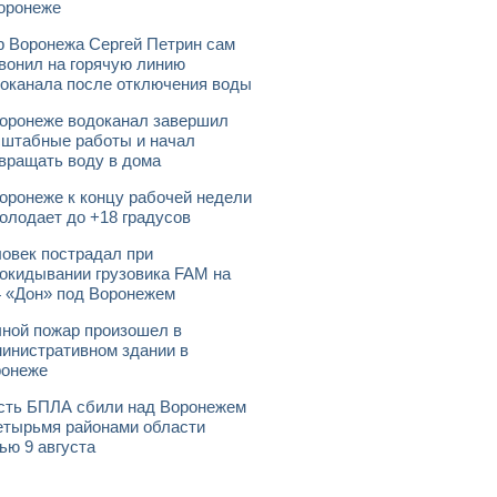
оронеже
 Воронежа Сергей Петрин сам
вонил на горячую линию
оканала после отключения воды
оронеже водоканал завершил
штабные работы и начал
вращать воду в дома
оронеже к концу рабочей недели
олодает до +18 градусов
овек пострадал при
окидывании грузовика FAM на
 «Дон» под Воронежем
ной пожар произошел в
инистративном здании в
ронеже
ть БПЛА сбили над Воронежем
етырьмя районами области
ью 9 августа