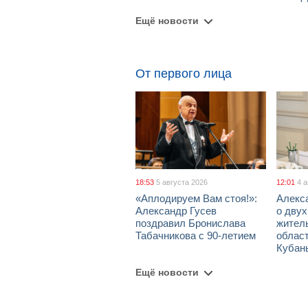
Ещё новости
От первого лица
18:53
5 августа 2026
12:01
4 
«Аплодируем Вам стоя!»:
Алекс
Александр Гусев
о дву
поздравил Бронислава
жител
Табачникова с 90-летием
област
Кубан
Ещё новости