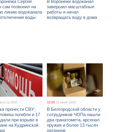
оронежа Сергей
В Воронеже водоканал
 сам позвонил на
завершил масштабные
ую линию водоканала
работы и начал
 отключения воды
возвращать воду в дома
августа 2026
10:26
31 июля 2026
ка пронести СВУ:
В Белгородской области у
ловека погибли и 17
сотрудников ЧОПа нашли
дали при взрыве в
два гранатомета, арсенал
ане на Кудринской
оружия и более 13 тысяч
ди
патронов