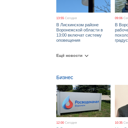
13:55
Сегодня
09:06
Се
В Лискинском районе
В Воро
Воронежской области в
рабоч
13:00 включат систему
похол
оповещения
граду
Ещё новости
Бизнес
12:00
Сегодня
10:35
Се