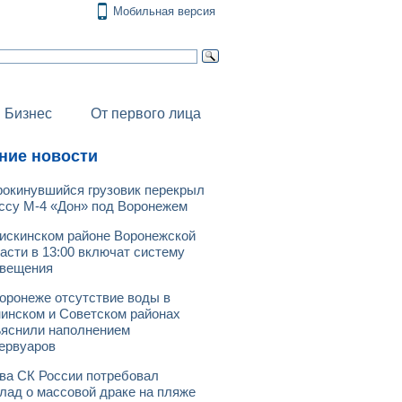
Мобильная версия
Бизнес
От первого лица
ние новости
окинувшийся грузовик перекрыл
ссу М-4 «Дон» под Воронежем
искинском районе Воронежской
асти в 13:00 включат систему
овещения
оронеже отсутствие воды в
инском и Советском районах
яснили наполнением
ервуаров
ва СК России потребовал
лад о массовой драке на пляже