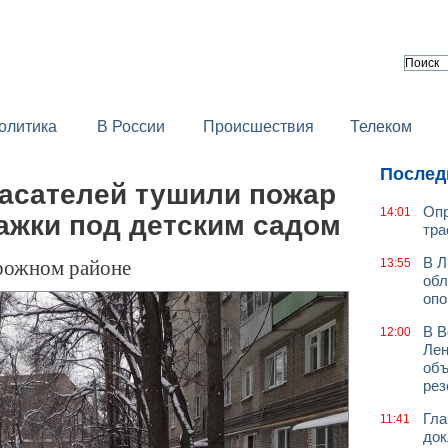
олитика
В России
Происшествия
Телеком
Послед
пасателей тушили пожар
Опр
14:01
ажки под детским садом
тра
рожном районе
В Л
13:55
обл
оп
В В
12:00
Лен
объ
рез
Гла
11:41
док