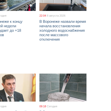
годня
22:04
8 августа 2026
неже к концу
В Воронеже назвали время
ей недели
начала восстановления
одает до +18
холодного водоснабжения
сов
после массового
отключения
годня
09:18
Сегодня