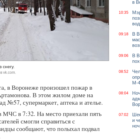
в В
Мэр
10:35
поз
вод
В В
09:18
мас
воз
В В
09:06
пох
 снегу.
Чел
08:52
в vk.com.
опр
М-4
та, в Воронеже произошел пожар в
Ноч
ртамонова. В этом жилом доме на
08:04
адм
ад №57, супермаркет, аптека и ателье.
Во
 МЧС в 7:32. На место приехали пять
Шес
07:02
ателей смогли справиться с
и ч
ноч
евидцы сообщают, что полыхал подвал
.