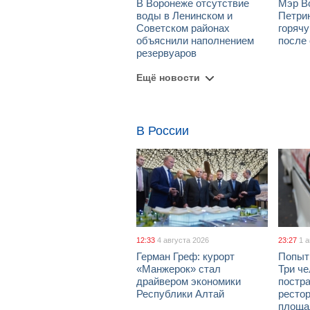
В Воронеже отсутствие
Мэр В
воды в Ленинском и
Петрин
Советском районах
горяч
объяснили наполнением
после
резервуаров
Ещё новости
В России
12:33
4 августа 2026
23:27
1 
Герман Греф: курорт
Попыт
«Манжерок» стал
Три че
драйвером экономики
постра
Республики Алтай
рестор
площа