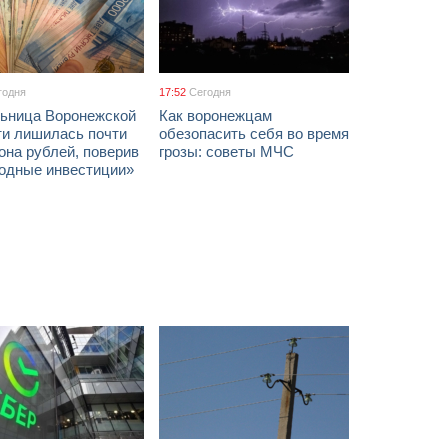
годня
17:52
Сегодня
ьница Воронежской
Как воронежцам
ти лишилась почти
обезопасить себя во время
она рублей, поверив
грозы: советы МЧС
годные инвестиции»