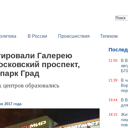
олитика
В России
Происшествия
Телеком
Послед
уировали Галерею
В В
21:50
осковский проспект,
авг
БП
парк Град
В ч
21:39
х центров образовались
Вор
пер
В В
19:44
я 2017 года
для
Жит
18:15
лиш
пов