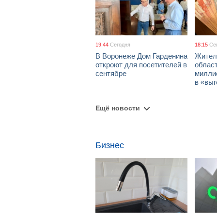
19:44
Сегодня
18:15
Се
В Воронеже Дом Гарденина
Жител
откроют для посетителей в
облас
сентябре
милли
в «вы
Ещё новости
Бизнес