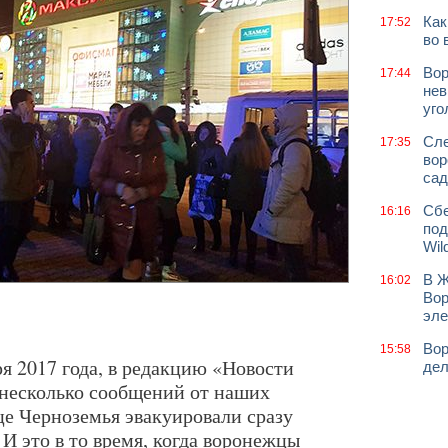
Как
17:52
во 
Вор
17:44
нев
уго
Сле
17:35
вор
сад
Сбе
16:16
под
Wil
В Ж
16:02
Вор
эле
Вор
15:58
ря 2017 года, в редакцию «Новости
дел
несколько сообщений от наших
ице Черноземья эвакуировали сразу
 И это в то время, когда воронежцы