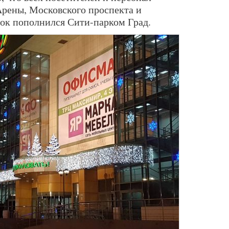
Арены, Московского проспекта и
ок пополнился Сити-парком Град.