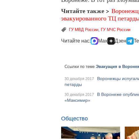
Читайте также >
Воронежцы
эвакуированного ТЦ петард
ГУ МВД России
,
ГУ МЧС России
Читайте нас:
Max
Дзен
Te
Ссылки по теме
Эвакуация в Воронеж
Воронежцы испугали
30 декабря 2017
петарды
В Воронеже опублик
30 декабря 2017
«Максимир»
Общество