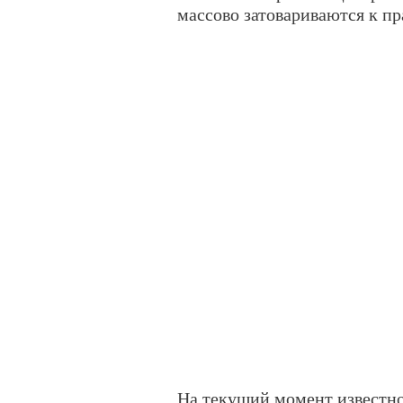
массово затовариваются к п
На текущий момент известно,