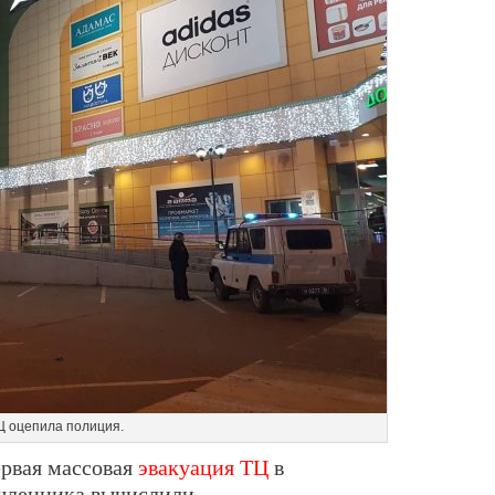
Ц оцепила полиция.
ервая массовая
эвакуация ТЦ
в
шленника вычислили.