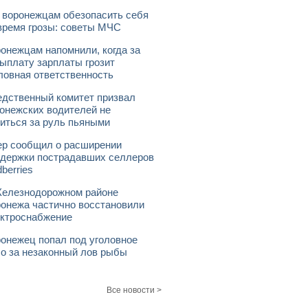
 воронежцам обезопасить себя
время грозы: советы МЧС
онежцам напомнили, когда за
ыплату зарплаты грозит
ловная ответственность
дственный комитет призвал
онежских водителей не
иться за руль пьяными
р сообщил о расширении
держки пострадавших селлеров
dberries
елезнодорожном районе
онежа частично восстановили
ктроснабжение
онежец попал под уголовное
о за незаконный лов рыбы
Все новости >