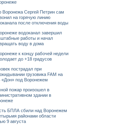
оронеже
 Воронежа Сергей Петрин сам
вонил на горячую линию
оканала после отключения воды
оронеже водоканал завершил
штабные работы и начал
вращать воду в дома
оронеже к концу рабочей недели
олодает до +18 градусов
овек пострадал при
окидывании грузовика FAM на
 «Дон» под Воронежем
ной пожар произошел в
инистративном здании в
ронеже
ть БПЛА сбили над Воронежем
етырьмя районами области
ью 9 августа