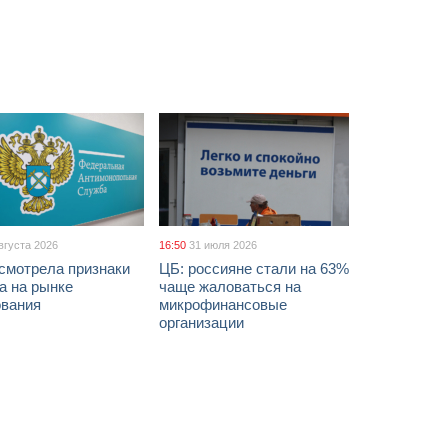
вгуста 2026
16:50
31 июля 2026
смотрела признаки
ЦБ: россияне стали на 63%
а на рынке
чаще жаловаться на
ования
микрофинансовые
организации