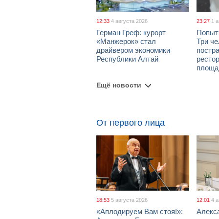
12:33
4 августа 2026
23:27
1 
Герман Греф: курорт
Попыт
«Манжерок» стал
Три че
драйвером экономики
постра
Республики Алтай
рестор
площа
Ещё новости
От первого лица
18:53
5 августа 2026
12:01
4 
«Аплодируем Вам стоя!»:
Алекс