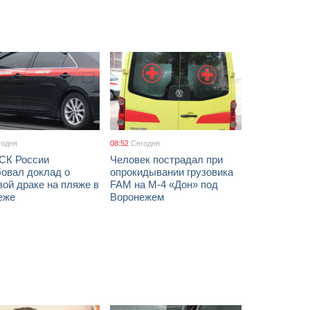
годня
08:52
Сегодня
 СК России
Человек пострадал при
бовал доклад о
опрокидывании грузовика
ой драке на пляже в
FAM на М-4 «Дон» под
еже
Воронежем