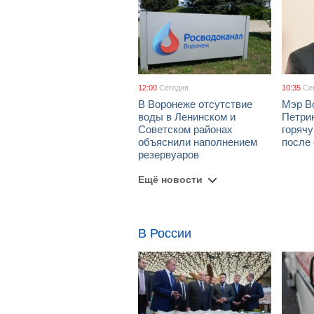
12:00
Сегодня
10:35
Се
В Воронеже отсутствие
Мэр В
воды в Ленинском и
Петрин
Советском районах
горяч
объяснили наполнением
после
резервуаров
Ещё новости
В России