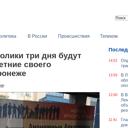
олитика
В России
Происшествия
Телеком
Послед
олики три дня будут
Опр
14:01
етние своего
тра
ронеже
В Л
13:55
обл
ие
оп
В В
12:00
Лен
объ
рез
Гла
11:41
док