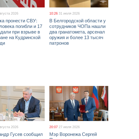
августа 2026
10:26
31 июля 2026
ка пронести СВУ:
В Белгородской области у
ловека погибли и 17
сотрудников ЧОПа нашли
дали при взрыве в
два гранатомета, арсенал
ане на Кудринской
оружия и более 13 тысяч
ди
патронов
августа 2026
20:07
27 июля 2026
андр Гусев сообщил
Мэр Воронежа Сергей