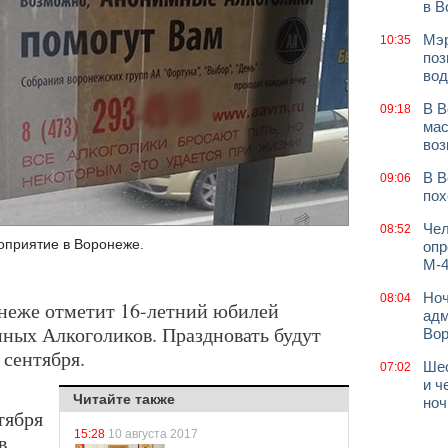
в В
Мэр
10:35
поз
вод
В В
09:18
мас
воз
В В
09:06
пох
Чел
08:52
оприятие в Воронеже.
опр
М-4
Ноч
08:04
ронеже отметит 16-летний юбилей
адм
ных Алкоголиков. Праздновать будут
Во
 сентября.
Шес
07:02
и ч
Читайте также
ноч
тября
15:28
10 августа 2017
в