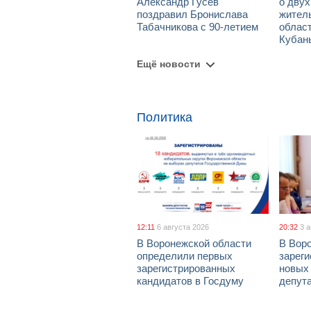
Александр Гусев
о дву
поздравил Бронислава
жител
Табачникова с 90-летием
област
Кубан
Ещё новости
Политика
12:11
6 августа 2026
20:32
3 
В Воронежской области
В Вор
определили первых
зарег
зарегистрированных
новых
кандидатов в Госдуму
депут