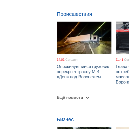
Происшествия
14:01
Сегодня
11:41
Се
Опрокинувшийся грузовик
Глава
перекрыл трассу М-4
потре
«Дон» под Воронежем
массов
Ворон
Ещё новости
Бизнес