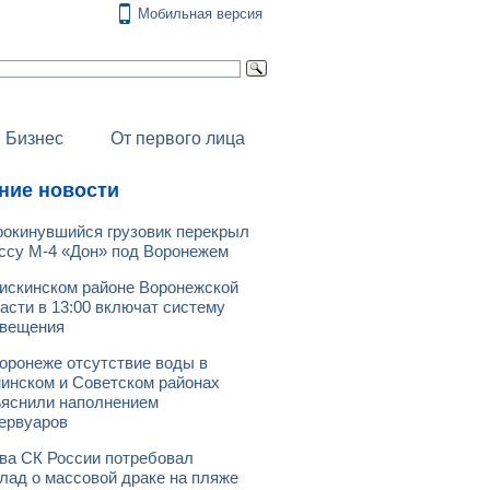
Мобильная версия
Бизнес
От первого лица
ние новости
окинувшийся грузовик перекрыл
ссу М-4 «Дон» под Воронежем
искинском районе Воронежской
асти в 13:00 включат систему
овещения
оронеже отсутствие воды в
инском и Советском районах
яснили наполнением
ервуаров
ва СК России потребовал
лад о массовой драке на пляже