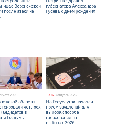
х пострадавших
Петрин поздравил
ьницах Воронежской
губернатора Александра
и после атаки на
Гусева с днем рождения
ь
августа 2026
10:45
3 августа 2026
онежской области
На Госуслугах начался
истрировали четырех
прием заявлений для
 кандидатов в
выбора способа
аты Госдумы
голосования на
выборах-2026