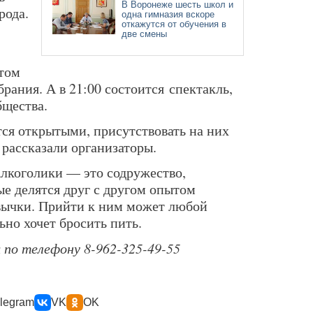
В Воронеже шесть школ и
рода.
одна гимназия вскоре
откажутся от обучения в
две смены
том
рания. А в 21:00 состоится спектакль,
бщества.
ся открытыми, присутствовать на них
рассказали организаторы.
лкоголики — это содружество,
е делятся друг с другом опытом
вычки. Прийти к ним может любой
ьно хочет бросить пить.
по телефону 8-962-325-49-55
legram
VK
OK